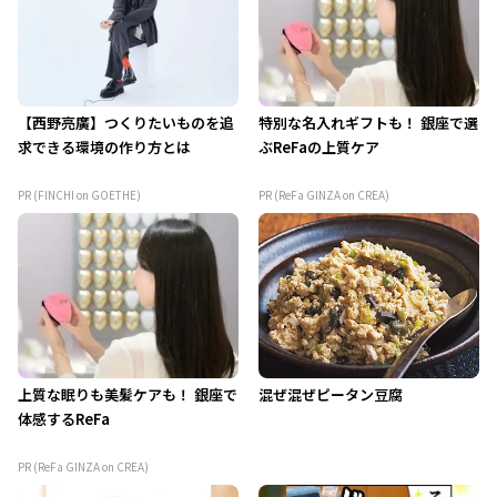
【西野亮廣】つくりたいものを追
特別な名入れギフトも！ 銀座で選
求できる環境の作り方とは
ぶReFaの上質ケア
PR (FINCHI on GOETHE)
PR (ReFa GINZA on CREA)
上質な眠りも美髪ケアも！ 銀座で
混ぜ混ぜピータン豆腐
体感するReFa
PR (ReFa GINZA on CREA)