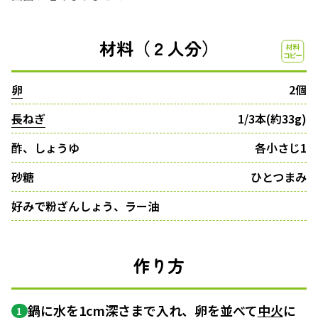
材料（２人分）
卵
2個
長ねぎ
1/3本(約33g)
酢、しょうゆ
各小さじ1
砂糖
ひとつまみ
好みで粉ざんしょう、ラー油
作り方
鍋に水を1cm深さまで入れ、卵を並べて
中火
に
1