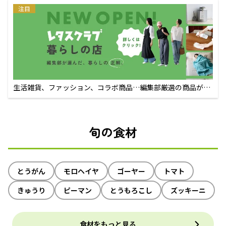
注目
生活雑貨、ファッション、コラボ商品…編集部厳選の商品が買
えるECサイト
旬の食材
とうがん
モロヘイヤ
ゴーヤー
トマト
きゅうり
ピーマン
とうもろこし
ズッキーニ
食材をもっと見る