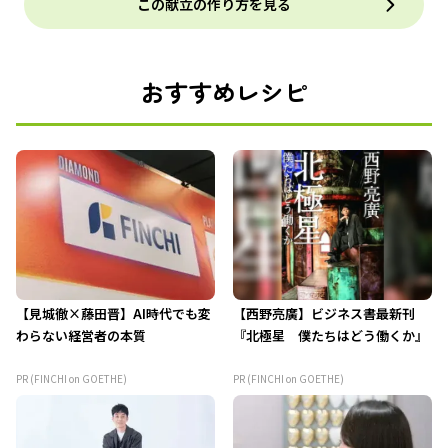
この献立の作り方を見る
おすすめレシピ
【見城徹×藤田晋】AI時代でも変
【西野亮廣】ビジネス書最新刊
わらない経営者の本質
『北極星 僕たちはどう働くか』
PR (FINCHI on GOETHE)
PR (FINCHI on GOETHE)