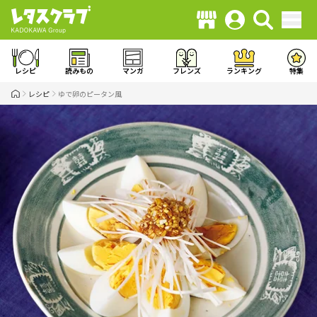
レシピ
読みもの
マンガ
フレンズ
ランキング
特集
レシピ
ゆで卵のピータン風