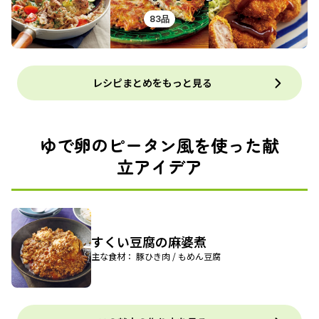
83品
レシピまとめをもっと見る
ゆで卵のピータン風を使った献
立アイデア
すくい豆腐の麻婆煮
主な食材： 豚ひき肉 / もめん豆腐