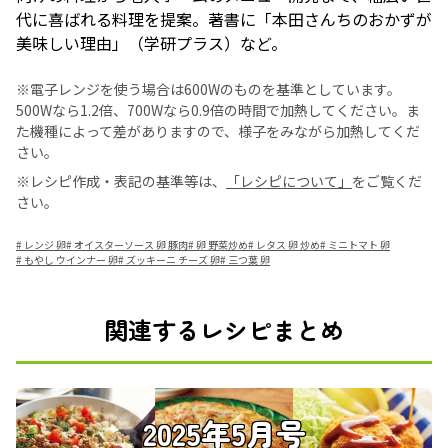
代に喜ばれる料理を提案。著書に「本田さんちのおかずが
美味しい理由」（学研プラス）など。
※電子レンジを使う場合は600Wのものを基準としています。
500Wなら1.2倍、700Wなら0.9倍の時間で加熱してください。ま
た機種によって差がありますので、様子をみながら加熱してくだ
さい。
※レシピ作成・表記の基準等は、
「レシピについて」
をご覧くだ
さい。
#
レンジ 卵
#
オイスターソース 卵 豚肉
#
卵 野菜炒め
#
レタス 卵 炒め
#
ミニトマト 卵
#
もやし ウインナー 卵
#
ズッキーニ チーズ 卵
#
三つ葉 卵
関連するレシピまとめ
2025年5月号