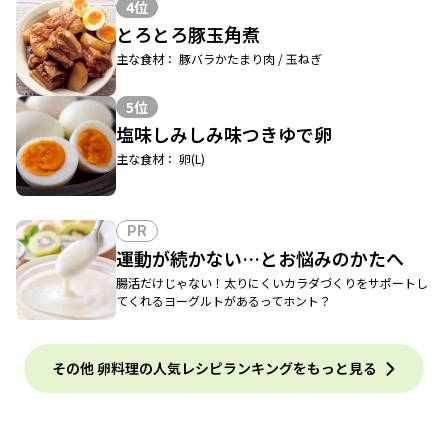
4位
とろとろ豚玉角煮
主な食材： 豚バラかたまり肉 / 玉ねぎ
5位
塩味しみしみ味つきゆで卵
主な食材： 卵(L)
PR
運動が続かない…とお悩みのかたへ
腸活だけじゃない！太りにくいカラダづくりをサポートし
てくれるヨーグルトがあるってホント？
その他 卵料理の人気レシピランキングをもっと見る