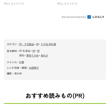
PR (レタスクラブ)
PR (レタスクラブ)
Recommended by
カテゴリ：
卵・大豆製品
卵
その他 卵料理
主な食材：
卵･乳製品
卵
卵
野菜
野菜その他
長ねぎ
ジャンル：
中華
レシピ作成・調理：
本田明子
撮影：
高杉純
おすすめ読みもの(PR)