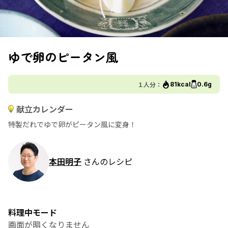
ゆで卵のピータン風
１人分：
81kcal
0.6g
献立カレンダー
特製だれでゆで卵がピータン風に変身！
本田明子
さんのレシピ
料理中モード
画面が暗くなりません