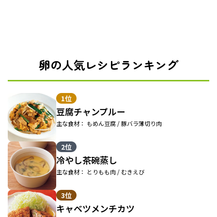
卵の人気レシピランキング
1位
豆腐チャンプルー
主な食材： もめん豆腐 / 豚バラ薄切り肉
2位
冷やし茶碗蒸し
主な食材： とりもも肉 / むきえび
3位
キャベツメンチカツ