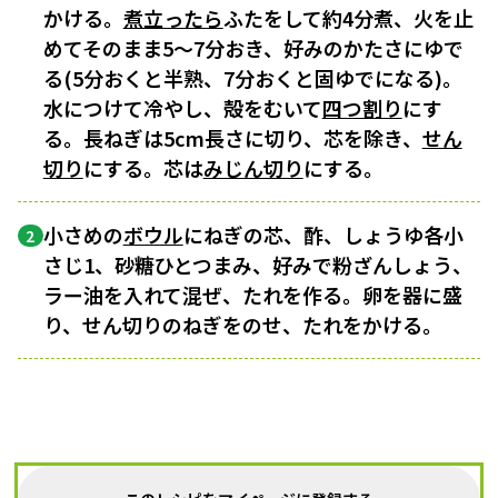
かける。
煮立ったら
ふたをして約4分煮、火を止
めてそのまま5～7分おき、好みのかたさにゆで
る(5分おくと半熟、7分おくと固ゆでになる)。
水につけて冷やし、殻をむいて
四つ割り
にす
る。長ねぎは5cm長さに切り、芯を除き、
せん
切り
にする。芯は
みじん切り
にする。
小さめの
ボウル
にねぎの芯、酢、しょうゆ各小
2
さじ1、砂糖ひとつまみ、好みで粉ざんしょう、
ラー油を入れて混ぜ、たれを作る。卵を器に盛
り、せん切りのねぎをのせ、たれをかける。