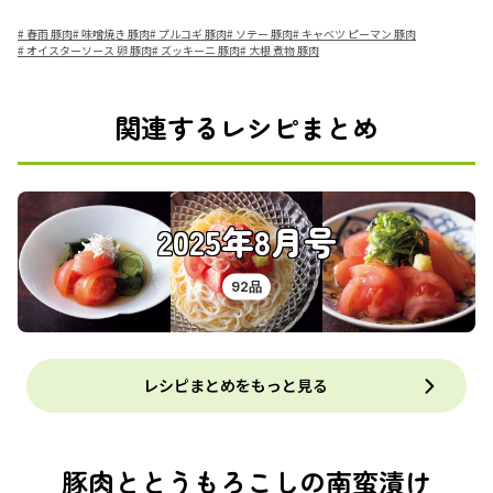
#
春雨 豚肉
#
味噌焼き 豚肉
#
プルコギ 豚肉
#
ソテー 豚肉
#
キャベツ ピーマン 豚肉
#
オイスターソース 卵 豚肉
#
ズッキーニ 豚肉
#
大根 煮物 豚肉
関連するレシピまとめ
2025年8月号
92品
レシピまとめをもっと見る
豚肉ととうもろこしの南蛮漬け