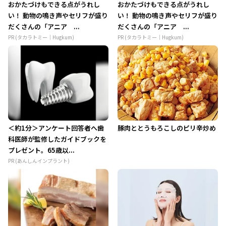
おかたづけもできる点がうれし
おかたづけもできる点がうれし
い！ 動物の鳴き声やセリフが盛り
い！ 動物の鳴き声やセリフが盛り
だくさんの「アニア ...
だくさんの「アニア ...
PR (タカラトミー｜Hugkum)
PR (タカラトミー｜Hugkum)
＜約1分＞アンケート回答者へ歯
豚肉ととうもろこしのピリ辛炒め
科医師が監修したガイドブックを
プレゼント。65歳以...
PR (あんしんインプラント)