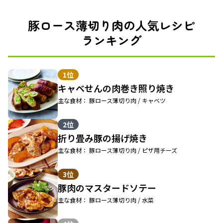
豚ロース薄切り肉の人気レシピ
ランキング
1位
キャベせんの肉巻き照り焼き
主な食材： 豚ロース薄切り肉 / キャベツ
2位
折り畳み豚の揚げ焼き
主な食材： 豚ロース薄切り肉 / ピザ用チーズ
3位
豚肉のマスタードソテー
主な食材： 豚ロース薄切り肉 / 水菜