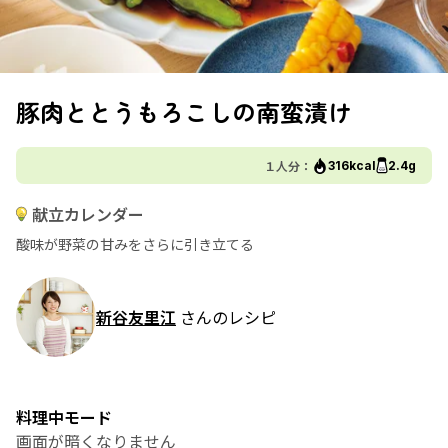
豚肉ととうもろこしの南蛮漬け
１人分：
316kcal
2.4g
献立カレンダー
酸味が野菜の甘みをさらに引き立てる
新谷友里江
さんのレシピ
料理中モード
画面が暗くなりません