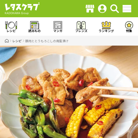
レシピ
読みもの
マンガ
フレンズ
ランキング
特集
レシピ
豚肉ととうもろこしの南蛮漬け