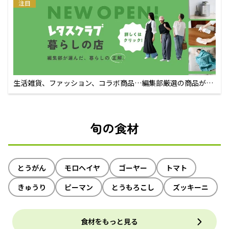
注目
生活雑貨、ファッション、コラボ商品…編集部厳選の商品が買
えるECサイト
旬の食材
とうがん
モロヘイヤ
ゴーヤー
トマト
きゅうり
ピーマン
とうもろこし
ズッキーニ
食材をもっと見る