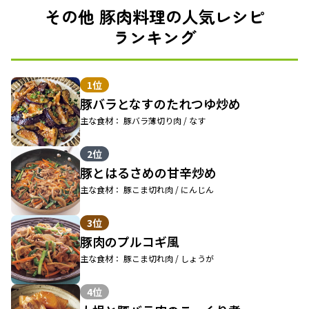
その他 豚肉料理の人気レシピ
ランキング
1位
豚バラとなすのたれつゆ炒め
主な食材： 豚バラ薄切り肉 / なす
2位
豚とはるさめの甘辛炒め
主な食材： 豚こま切れ肉 / にんじん
3位
豚肉のプルコギ風
主な食材： 豚こま切れ肉 / しょうが
4位