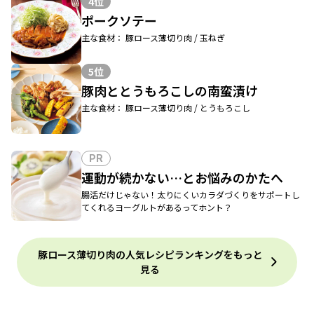
4位
ポークソテー
主な食材： 豚ロース薄切り肉 / 玉ねぎ
5位
豚肉ととうもろこしの南蛮漬け
主な食材： 豚ロース薄切り肉 / とうもろこし
PR
運動が続かない…とお悩みのかたへ
腸活だけじゃない！太りにくいカラダづくりをサポートし
てくれるヨーグルトがあるってホント？
豚ロース薄切り肉の人気レシピランキングをもっと
見る