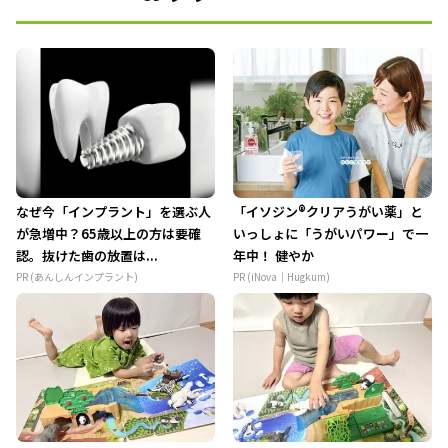
なぜ今「インプラント」を選ぶ人
「イソジン®クリアうがい薬」と
が急増中？65歳以上の方は要確
いっしょに「うがいパワー」で一
認。抜けた歯の放置は...
年中！ 健やか
PR (あんしんインプラント)
PR (iNova｜Hugkum)