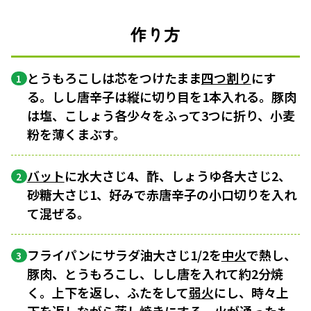
作り方
とうもろこしは芯をつけたまま
四つ割り
にす
1
る。しし唐辛子は縦に切り目を1本入れる。豚肉
は塩、こしょう各少々をふって3つに折り、小麦
粉を薄くまぶす。
バット
に水大さじ4、酢、しょうゆ各大さじ2、
2
砂糖大さじ1、好みで赤唐辛子の小口切りを入れ
て混ぜる。
フライパンにサラダ油大さじ1/2を
中火
で熱し、
3
豚肉、とうもろこし、しし唐を入れて約2分焼
く。上下を返し、ふたをして
弱火
にし、時々上