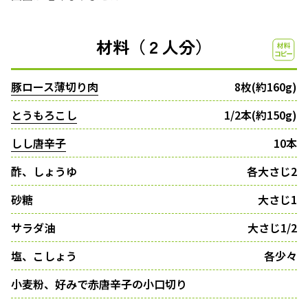
材料（２人分）
豚ロース薄切り肉
8枚(約160g)
とうもろこし
1/2本(約150g)
しし唐辛子
10本
酢、しょうゆ
各大さじ2
砂糖
大さじ1
サラダ油
大さじ1/2
塩、こしょう
各少々
小麦粉、好みで赤唐辛子の小口切り