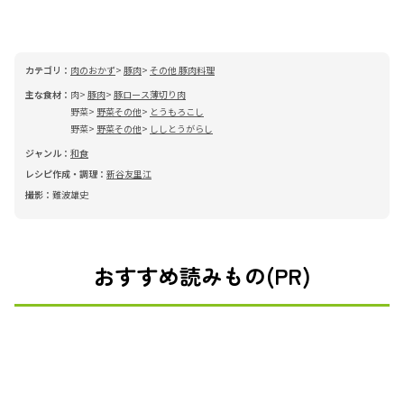
カテゴリ：
肉のおかず
豚肉
その他 豚肉料理
主な食材：
肉
豚肉
豚ロース薄切り肉
野菜
野菜その他
とうもろこし
野菜
野菜その他
ししとうがらし
ジャンル：
和食
レシピ作成・調理：
新谷友里江
撮影：
難波雄史
おすすめ読みもの(PR)