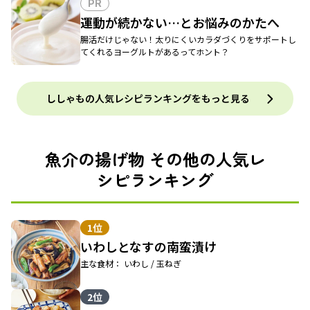
PR
運動が続かない…とお悩みのかたへ
腸活だけじゃない！太りにくいカラダづくりをサポートし
てくれるヨーグルトがあるってホント？
ししゃもの人気レシピランキングをもっと見る
魚介の揚げ物 その他の人気レ
シピランキング
1位
いわしとなすの南蛮漬け
主な食材： いわし / 玉ねぎ
2位