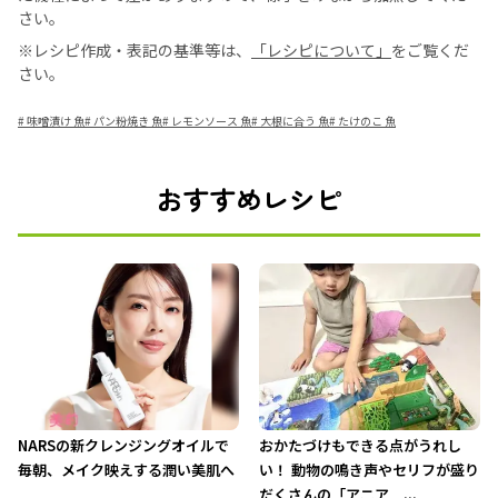
さい。
※レシピ作成・表記の基準等は、
「レシピについて」
をご覧くだ
さい。
#
味噌漬け 魚
#
パン粉焼き 魚
#
レモンソース 魚
#
大根に合う 魚
#
たけのこ 魚
おすすめレシピ
NARSの新クレンジングオイルで
おかたづけもできる点がうれし
毎朝、メイク映えする潤い美肌へ
い！ 動物の鳴き声やセリフが盛り
だくさんの「アニア ...