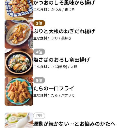
かつおのしそ風味から揚げ
主な食材： かつお / 青じそ
3位
ぶりと大根のねぎだれ揚げ
主な食材： ぶり / 長ねぎ
4位
塩さばのおろし竜田揚げ
主な食材： さば(半身) / 大根
5位
たらの一口フライ
主な食材： たら / パプリカ
PR
運動が続かない…とお悩みのかたへ