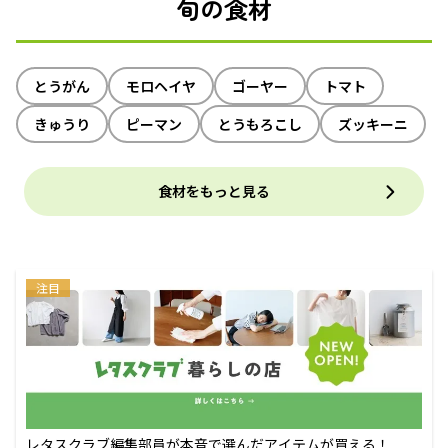
旬の食材
とうがん
モロヘイヤ
ゴーヤー
トマト
きゅうり
ピーマン
とうもろこし
ズッキーニ
食材をもっと見る
注目
レタスクラブ編集部員が本音で選んだアイテムが買える！