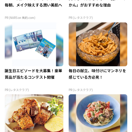
毎朝、メイク映えする潤い美肌へ
かん」がおすすめな理由
PR (NARS on 美的.com)
PR (レタスクラブ)
誕生日エピソードを大募集！豪華
毎日の献立、味付けにマンネリを
賞品が当たるコンテスト開催
感じている方必見！
PR (レタスクラブ)
PR (レタスクラブ)