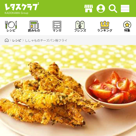
レシピ
読みもの
マンガ
フレンズ
ランキング
特集
レシピ
ししゃものチーズパン粉フライ