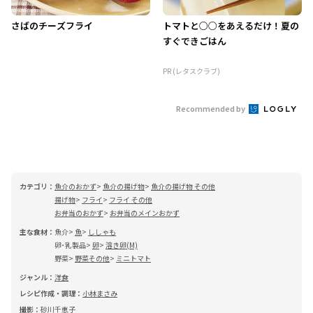
さばのチーズフライ
トマトと○○をあえるだけ！夏の
すぐできごはん
PR (レタスクラブ)
Recommended by
カテゴリ：
魚介のおかず
魚介の揚げ物
魚介の揚げ物 その他
揚げ物
フライ
フライ その他
お弁当のおかず
お弁当のメインおかず
主な食材：
魚介
魚
ししゃも
卵･乳製品
卵
溶き卵(M)
野菜
野菜その他
ミニトマト
ジャンル：
洋食
レシピ作成・調理：
小林まさみ
撮影：
砂川千恵子