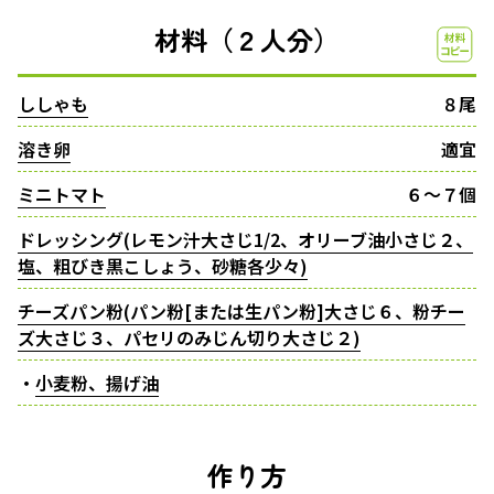
材料（２人分）
ししゃも
８尾
溶き卵
適宜
ミニトマト
６〜７個
ドレッシング(レモン汁大さじ1/2、オリーブ油小さじ２、
塩、粗びき黒こしょう、砂糖各少々)
チーズパン粉(パン粉[または生パン粉]大さじ６、粉チー
ズ大さじ３、パセリのみじん切り大さじ２)
・
小麦粉、揚げ油
作り方