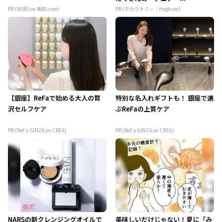
PR (NARS on 美的.com)
PR (タカラトミー｜Hugkum)
【銀座】ReFaで始める大人の贅
特別な名入れギフトも！ 銀座で選
沢セルフケア
ぶReFaの上質ケア
PR (ReFa GINZA on CREA)
PR (ReFa GINZA on CREA)
NARSの新クレンジングオイルで
美味しいだけじゃない！夏に「み