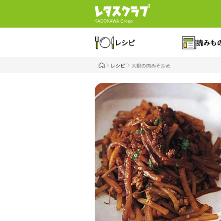
レシピ
読みも
レシピ
大根の肉みそ炒め