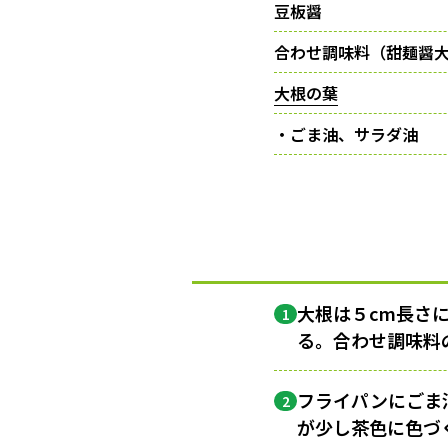
豆板醤
合わせ調味料（甜麺醤大
大根の葉
・ごま油、サラダ油
大根は５cm長さ
1
る。合わせ調味料
フライパンにごま
2
が少し茶色に色づ