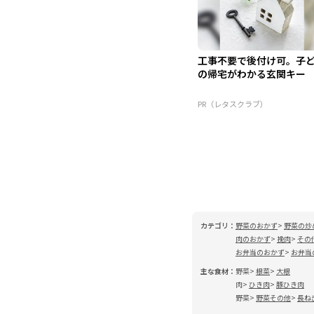
工事不要で後付け可。子
の帰宅がわかる玄関キー
PR（レタスクラブ）
カテゴリ：
野菜のおかず
野菜の炒
肉のおかず
挽肉
その
お弁当のおかず
お弁当
主な食材：
野菜
根菜
大根
肉
ひき肉
豚ひき肉
野菜
野菜その他
長ね