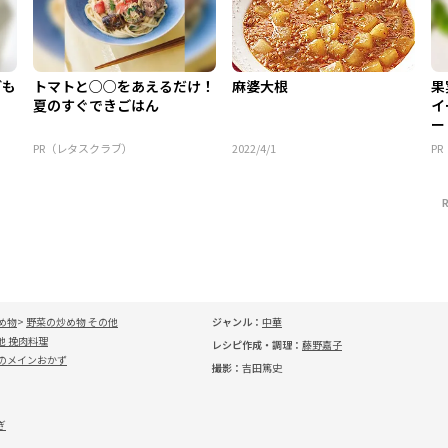
ども
トマトと○○をあえるだけ！
麻婆大根
果
夏のすぐできごはん
イ
ー
PR（レタスクラブ）
2022/4/1
P
め物
野菜の炒め物 その他
ジャンル：
中華
他 挽肉料理
レシピ作成・調理：
藤野嘉子
のメインおかず
撮影：
吉田篤史
ぎ