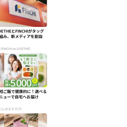
OETHEとFINCHIがタッグ
組み、新メディアを創設
（FINCHI on GOETHE）
短ご飯で健康的に！選べる
ニューで自宅へお届け
R（レタスクラブ）