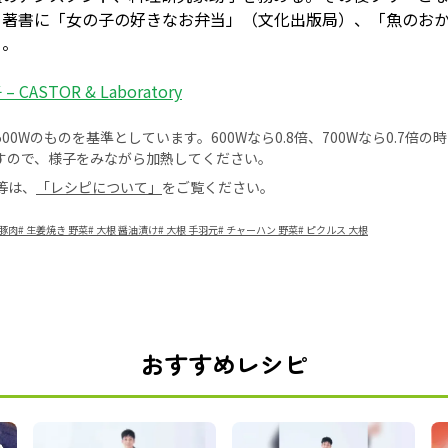
。著書に「女の子の好きなお弁当」（文化出版局）、「魚のお
る。
 CASTOR & Laboratory
0Wのものを基準としています。600Wなら0.8倍、700Wなら0.7倍
すので、様子をみながら加熱してください。
等は、
「レシピについて」
をご覧ください。
 豚肉
#
生姜焼き 野菜
#
大根 醤油漬け
#
大根 手羽元
#
チャーハン 野菜
#
ピクルス 大根
おすすめレシピ