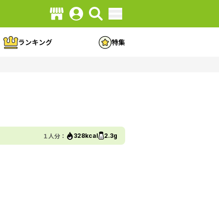
ランキング
特集
１人分：
328kcal
2.3g