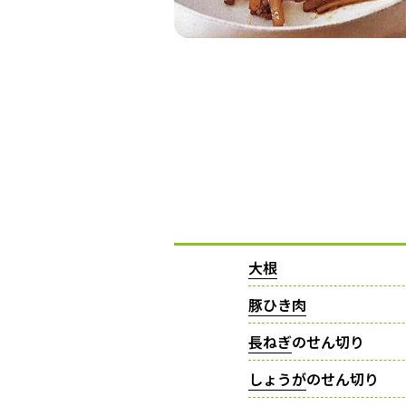
大根
豚ひき肉
長ねぎ
のせん切り
しょうが
のせん切り