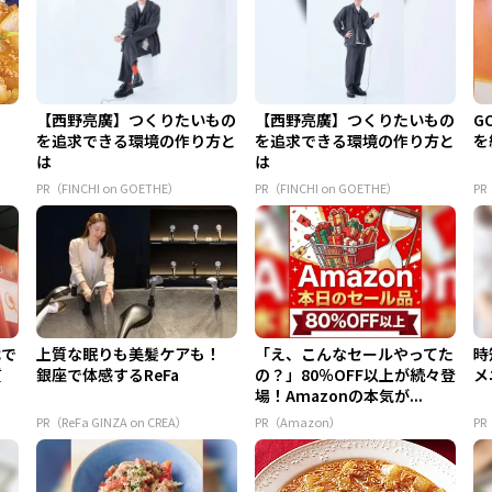
【西野亮廣】つくりたいもの
【西野亮廣】つくりたいもの
G
を追求できる環境の作り方と
を追求できる環境の作り方と
を
は
は
PR（FINCHI on GOETHE）
PR（FINCHI on GOETHE）
PR
代で
上質な眠りも美髪ケアも！
「え、こんなセールやってた
時
質
銀座で体感するReFa
の？」80％OFF以上が続々登
メ
場！Amazonの本気が...
PR（ReFa GINZA on CREA）
PR（Amazon）
P