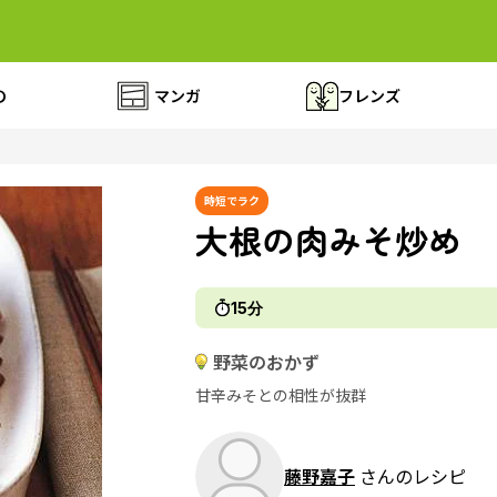
の
マンガ
フレンズ
時短でラク
大根の肉みそ炒め
15分
野菜のおかず
甘辛みそとの相性が抜群
藤野嘉子
さんのレシピ