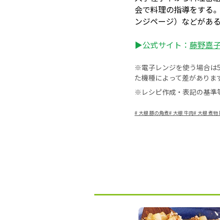
会で料理の指導をする
ンジページ）などがあ
▶公式サイト：
藤野嘉子 –
※電子レンジを使う場合は50
た機種によって差がありま
※レシピ作成・表記の基準
#
大根 豚の角煮
#
大根 牛肉
#
大根 煮物