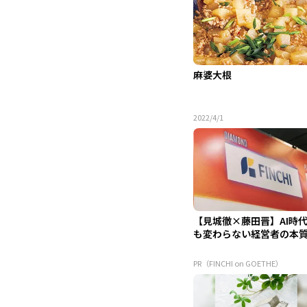
麻婆大根
2022/4/1
【見城徹×藤田晋】AI時
も変わらない経営者の本
PR（FINCHI on GOETHE）