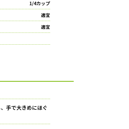
1/4カップ
適宜
適宜
し、手で大きめにほぐ