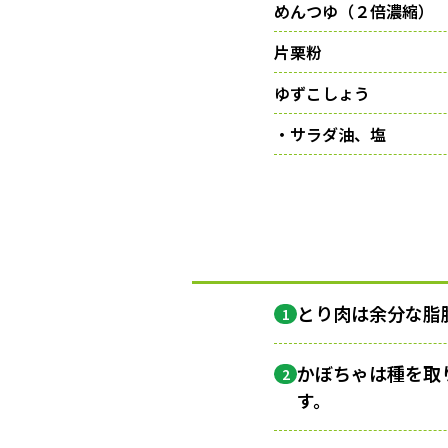
めんつゆ（２倍濃縮）
片栗粉
ゆずこしょう
・サラダ油、塩
とり肉は余分な脂
1
かぼちゃは種を取
2
す。