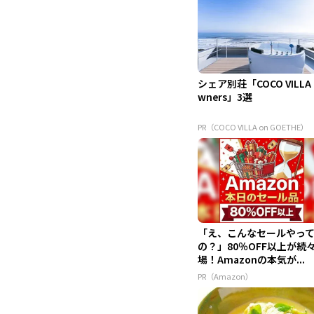
シェア別荘「COCO VILLA
wners」3選
PR（COCO VILLA on GOETHE）
「え、こんなセールやっ
の？」80％OFF以上が続
場！Amazonの本気が...
PR（Amazon）