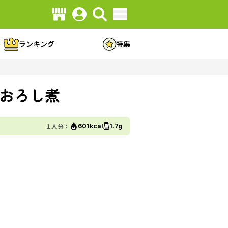
ランキング
特集
おろし煮
１人分：
601kcal
1.7g