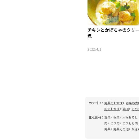
チキンとかぼちゃのクリ
煮
2022/4/1
カテゴリ：
野菜のおかず
野菜の煮
肉のおかず
鶏肉
その
主な食材：
野菜
根菜
大根おろし
肉
とり肉
とりもも肉
野菜
野菜その他
かぼ