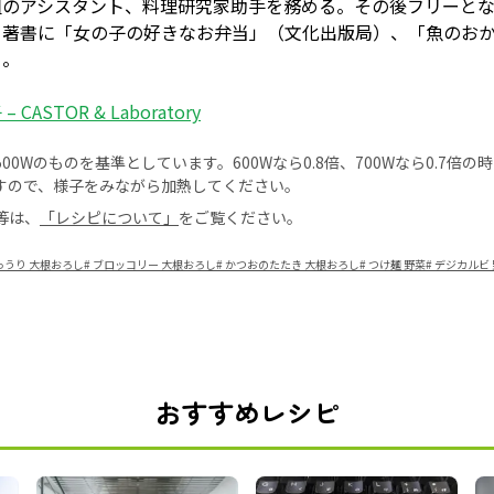
組のアシスタント、料理研究家助手を務める。その後フリーと
。著書に「女の子の好きなお弁当」（文化出版局）、「魚のお
る。
 CASTOR & Laboratory
0Wのものを基準としています。600Wなら0.8倍、700Wなら0.7倍
すので、様子をみながら加熱してください。
等は、
「レシピについて」
をご覧ください。
ゅうり 大根おろし
#
ブロッコリー 大根おろし
#
かつおのたたき 大根おろし
#
つけ麺 野菜
#
デジカルビ 
おすすめレシピ