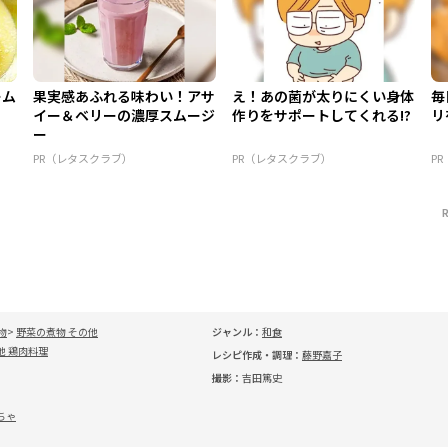
ーム
果実感あふれる味わい！アサ
え！あの菌が太りにくい身体
毎
イー＆ベリーの濃厚スムージ
作りをサポートしてくれる!?
リ
ー
PR（レタスクラブ）
PR（レタスクラブ）
P
物
野菜の煮物 その他
ジャンル：
和食
他 鶏肉料理
レシピ作成・調理：
藤野嘉子
撮影：
吉田篤史
ちゃ