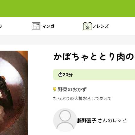
の
マンガ
フレンズ
かぼちゃととり肉の
20分
野菜のおかず
たっぷりの大根おろしであえて
藤野嘉子
さんのレシピ