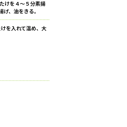
いたけを４〜５分素揚
揚げ、油をきる。
たけを入れて温め、大