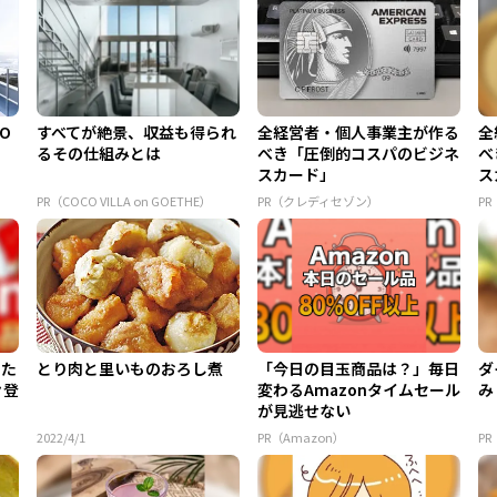
 O
すべてが絶景、収益も得られ
全経営者・個人事業主が作る
全
るその仕組みとは
べき「圧倒的コスパのビジネ
べ
スカード」
ス
PR（COCO VILLA on GOETHE）
PR（クレディセゾン）
P
てた
とり肉と里いものおろし煮
「今日の目玉商品は？」毎日
ダ
々登
変わるAmazonタイムセール
み
が見逃せない
2022/4/1
PR（Amazon）
P