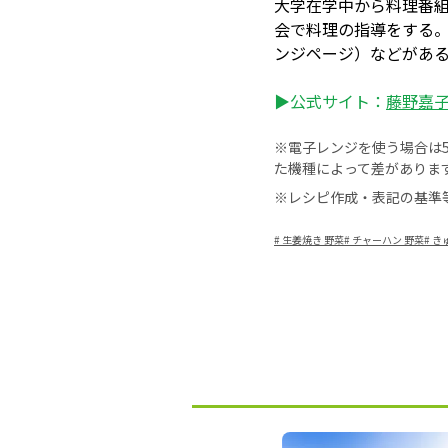
大学在学中から料理番
会で料理の指導をする
ンジページ）などがあ
▶公式サイト：
藤野嘉子 –
※電子レンジを使う場合は50
た機種によって差がありま
※レシピ作成・表記の基準
#
生姜焼き 野菜
#
チャーハン 野菜
#
き