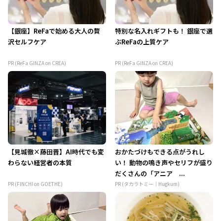
【銀座】ReFaで始める大人の贅
特別な名入れギフトも！ 銀座で選
沢セルフケア
ぶReFaの上質ケア
PR (ReFa GINZA on CREA)
PR (ReFa GINZA on CREA)
【見城徹×藤田晋】AI時代でも変
おかたづけもできる点がうれし
わらない経営者の本質
い！ 動物の鳴き声やセリフが盛り
だくさんの「アニア ...
PR (FINCHI on GOETHE)
PR (タカラトミー｜Hugkum)