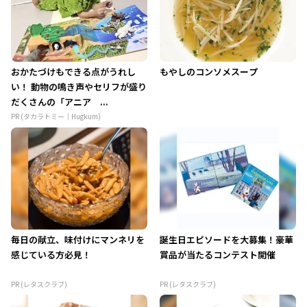
おかたづけもできる点がうれし
もやしのコンソメスープ
い！ 動物の鳴き声やセリフが盛り
だくさんの「アニア ...
PR (タカラトミー｜Hugkum)
毎日の献立、味付けにマンネリを
誕生日エピソードを大募集！豪華
感じている方必見！
賞品が当たるコンテスト開催
PR (レタスクラブ)
PR (レタスクラブ)