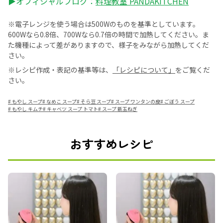
▶オフィシャルブログ：
料理教室 PANDAKITCHEN
※電子レンジを使う場合は500Wのものを基準としています。
600Wなら0.8倍、700Wなら0.7倍の時間で加熱してください。ま
た機種によって差がありますので、様子をみながら加熱してくだ
さい。
※レシピ作成・表記の基準等は、
「レシピについて」
をご覧くだ
さい。
#
もやし スープ
#
なめこ スープ
#
そら豆 スープ
#
スープ ワンタンの皮
#
ごぼう スープ
#
もやし キムチ
#
キャベツ スープ トマト
#
スープ 新玉ねぎ
おすすめレシピ