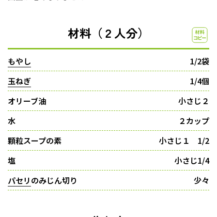
材料（２人分）
もやし
1/2袋
玉ねぎ
1/4個
オリーブ油
小さじ２
水
２カップ
顆粒スープの素
小さじ１ 1/2
塩
小さじ1/4
パセリ
のみじん切り
少々