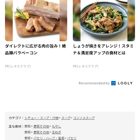
ダイレクトに広がる肉の旨み！絶
しょうが焼きをアレンジ！スタミ
品豚バラベーコン
ナ＆満足度アップの食材とは
PR (レタスクラブ)
PR (レタスクラブ)
Recommended by
カテゴリ：
シチュー・スープ・汁物
スープ
コンソメスープ
主な食材：
野菜
野菜その他
もやし
野菜
野菜その他
玉ねぎ
野菜
パセリ・ハーブ・香菜
パセリ