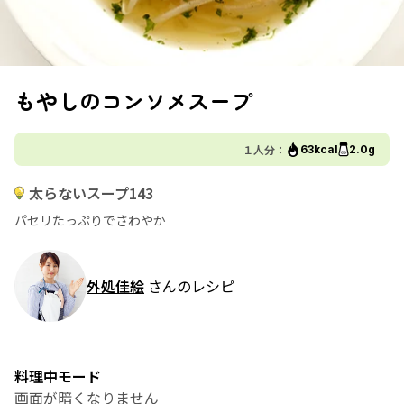
もやしのコンソメスープ
１人分：
63kcal
2.0g
太らないスープ143
パセリたっぷりでさわやか
外処佳絵
さんのレシピ
料理中モード
画面が暗くなりません