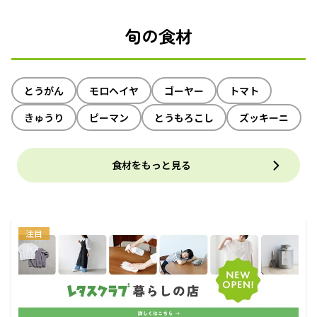
旬の食材
とうがん
モロヘイヤ
ゴーヤー
トマト
きゅうり
ピーマン
とうもろこし
ズッキーニ
食材をもっと見る
注目