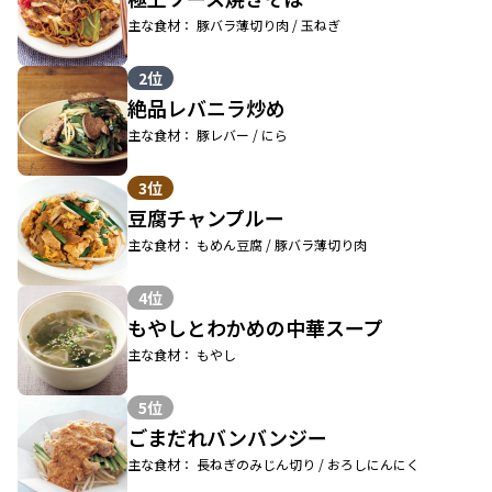
主な食材： 豚バラ薄切り肉 / 玉ねぎ
2位
絶品レバニラ炒め
主な食材： 豚レバー / にら
3位
豆腐チャンプルー
主な食材： もめん豆腐 / 豚バラ薄切り肉
4位
もやしとわかめの中華スープ
主な食材： もやし
5位
ごまだれバンバンジー
主な食材： 長ねぎのみじん切り / おろしにんにく