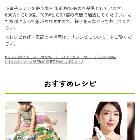
※電子レンジを使う場合は500Wのものを基準としています。
600Wなら0.8倍、700Wなら0.7倍の時間で加熱してください。ま
た機種によって差がありますので、様子をみながら加熱してくだ
さい。
※レシピ作成・表記の基準等は、
「レシピについて」
をご覧くだ
さい。
#
レンジ 卵
#
もやし スープ
#
なめこ スープ
#
そら豆 スープ
#
スープ ワンタンの皮
#
オイスターソース 卵 豚肉
#
卵 野菜炒め
#
ごぼう スープ
おすすめレシピ