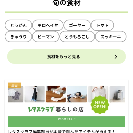
旬の食材
とうがん
モロヘイヤ
ゴーヤー
トマト
きゅうり
ピーマン
とうもろこし
ズッキーニ
食材をもっと見る
注目
レタスクラブ編集部員が本音で選んだアイテムが買える！