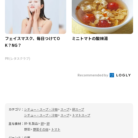
フェイスマスク、毎日つけてO
ミニトマトの酸辣湯
K？NG？
PR (レタスクラブ)
Recommended by
カテゴリ：
シチュー・スープ・汁物
スープ
卵スープ
シチュー・スープ・汁物
スープ
トマトスープ
主な食材：
卵･乳製品
卵
卵
野菜
野菜その他
トマト
ジャンル：
中華