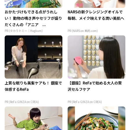
おかたづけもできる点がうれし
NARSの新クレンジングオイルで
い！ 動物の鳴き声やセリフが盛り
毎朝、メイク映えする潤い美肌へ
だくさんの「アニア ...
PR (タカラトミー｜Hugkum)
PR (NARS on 美的.com)
上質な眠りも美髪ケアも！ 銀座で
【銀座】ReFaで始める大人の贅
体感するReFa
沢セルフケア
PR (ReFa GINZA on CREA)
PR (ReFa GINZA on CREA)