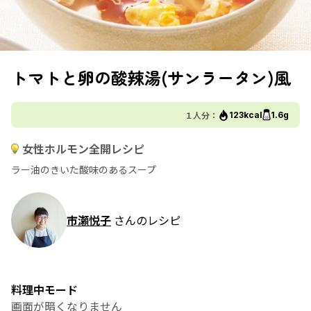
トマトと卵の酸辣湯(サンラータン)風
１人分：
123kcal
1.6g
女性ホルモン全開レシピ
ラー油のきいた酸味のあるスープ
市瀬悦子
さんのレシピ
料理中モード
画面が暗くなりません