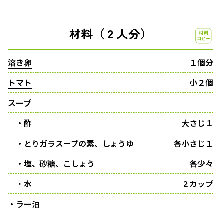
材料（２人分）
溶き卵
１個分
トマト
小２個
スープ
・酢
大さじ１
・とりガラスープの素、しょうゆ
各小さじ１
・塩、砂糖、こしょう
各少々
・水
２カップ
・ラー油