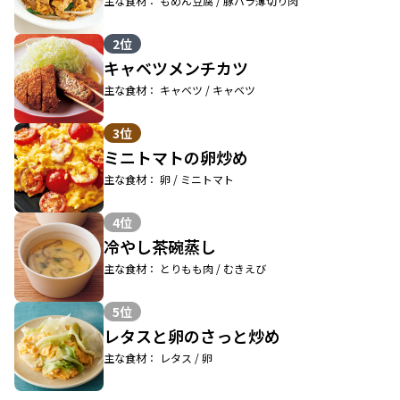
主な食材： もめん豆腐 / 豚バラ薄切り肉
2位
キャベツメンチカツ
主な食材： キャベツ / キャベツ
3位
ミニトマトの卵炒め
主な食材： 卵 / ミニトマト
4位
冷やし茶碗蒸し
主な食材： とりもも肉 / むきえび
5位
レタスと卵のさっと炒め
主な食材： レタス / 卵