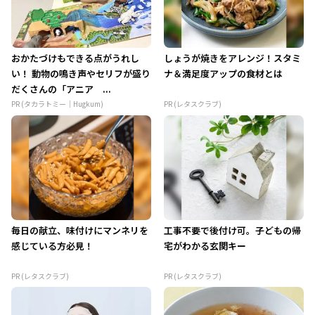
おかたづけもできる点がうれし
しょうが焼きをアレンジ！スタミ
い！ 動物の鳴き声やセリフが盛り
ナ＆満足度アップの食材とは
だくさんの「アニア ...
PR (タカラトミー｜Hugkum)
PR (レタスクラブ)
毎日の献立、味付けにマンネリを
工事不要で後付け可。子どもの帰
感じている方必見！
宅がわかる玄関キー
PR (レタスクラブ)
PR (レタスクラブ)