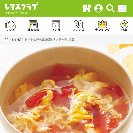
レシピ
読みもの
マンガ
フレンズ
ランキング
特集
レシピ
トマトと卵の酸辣湯(サンラータン)風