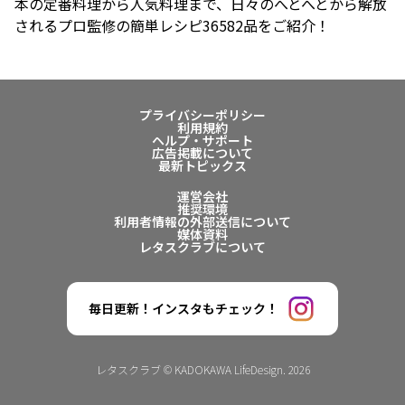
本の定番料理から人気料理まで、日々のへとへとから解放
されるプロ監修の簡単レシピ36582品をご紹介！
プライバシーポリシー
利用規約
ヘルプ・サポート
広告掲載について
最新トピックス
運営会社
推奨環境
利用者情報の外部送信について
媒体資料
レタスクラブについて
毎日更新！インスタもチェック！
レタスクラブ © KADOKAWA LifeDesign. 2026