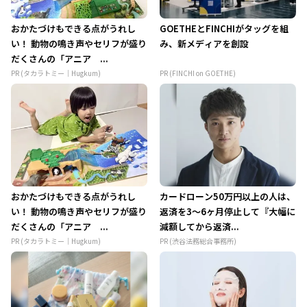
おかたづけもできる点がうれし
GOETHEとFINCHIがタッグを組
い！ 動物の鳴き声やセリフが盛り
み、新メディアを創設
だくさんの「アニア ...
PR (タカラトミー｜Hugkum)
PR (FINCHI on GOETHE)
おかたづけもできる点がうれし
カードローン50万円以上の人は、
い！ 動物の鳴き声やセリフが盛り
返済を3～6ヶ月停止して『大幅に
だくさんの「アニア ...
減額してから返済...
PR (タカラトミー｜Hugkum)
PR (渋谷法務総合事務所)