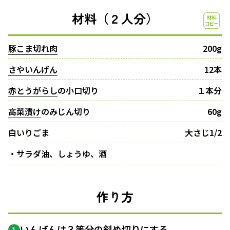
材料（２人分）
豚こま切れ肉
200g
さやいんげん
12本
赤とうがらし
の小口切り
１本分
高菜漬け
のみじん切り
60g
白いりごま
大さじ1/2
・サラダ油、しょうゆ、酒
作り方
いんげんは３等分の
斜め切り
にする。
1