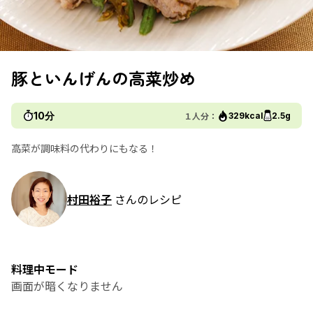
豚といんげんの高菜炒め
10分
１人分：
329kcal
2.5g
高菜が調味料の代わりにもなる！
村田裕子
さんのレシピ
料理中モード
画面が暗くなりません