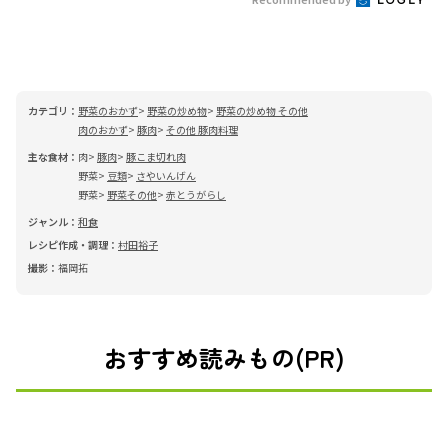
カテゴリ：
野菜のおかず
野菜の炒め物
野菜の炒め物 その他
肉のおかず
豚肉
その他 豚肉料理
主な食材：
肉
豚肉
豚こま切れ肉
野菜
豆類
さやいんげん
野菜
野菜その他
赤とうがらし
ジャンル：
和食
レシピ作成・調理：
村田裕子
撮影：
福岡拓
おすすめ読みもの(PR)