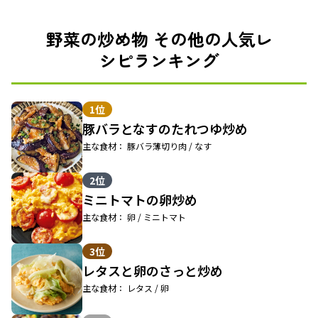
野菜の炒め物 その他の人気レ
シピランキング
1位
豚バラとなすのたれつゆ炒め
主な食材： 豚バラ薄切り肉 / なす
2位
ミニトマトの卵炒め
主な食材： 卵 / ミニトマト
3位
レタスと卵のさっと炒め
主な食材： レタス / 卵