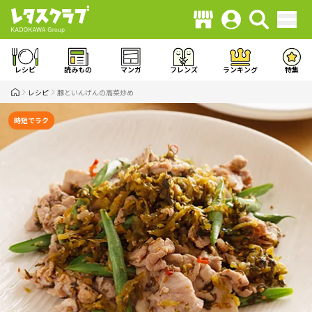
レシピ
読みもの
マンガ
フレンズ
ランキング
特集
レシピ
豚といんげんの高菜炒め
時短でラク