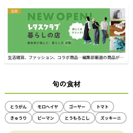
注目
生活雑貨、ファッション、コラボ商品…編集部厳選の商品が買
えるECサイト
旬の食材
とうがん
モロヘイヤ
ゴーヤー
トマト
きゅうり
ピーマン
とうもろこし
ズッキーニ