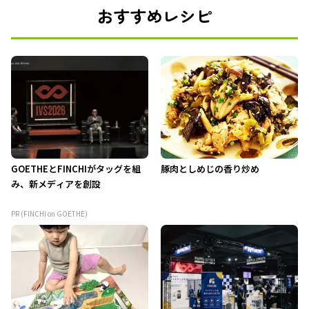
おすすめレシピ
GOETHEとFINCHIがタッグを組
豚肉としめじの香り炒め
み、新メディアを創設
PR (FINCHI on GOETHE)