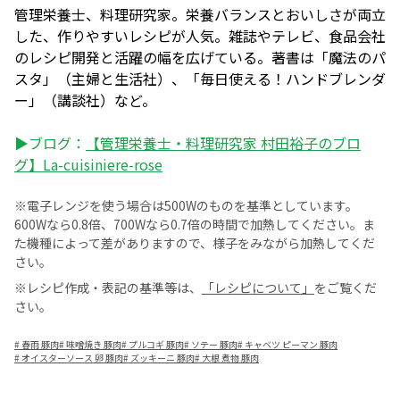
管理栄養士、料理研究家。栄養バランスとおいしさが両立
した、作りやすいレシピが人気。雑誌やテレビ、食品会社
のレシピ開発と活躍の幅を広げている。著書は「魔法のパ
スタ」（主婦と生活社）、「毎日使える！ハンドブレンダ
ー」（講談社）など。
▶ブログ：
【管理栄養士・料理研究家 村田裕子のブロ
グ】La-cuisiniere-rose
※電子レンジを使う場合は500Wのものを基準としています。
600Wなら0.8倍、700Wなら0.7倍の時間で加熱してください。ま
た機種によって差がありますので、様子をみながら加熱してくだ
さい。
※レシピ作成・表記の基準等は、
「レシピについて」
をご覧くだ
さい。
#
春雨 豚肉
#
味噌焼き 豚肉
#
プルコギ 豚肉
#
ソテー 豚肉
#
キャベツ ピーマン 豚肉
#
オイスターソース 卵 豚肉
#
ズッキーニ 豚肉
#
大根 煮物 豚肉