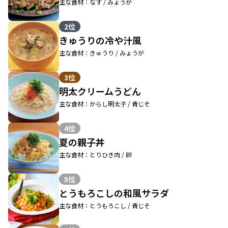
主な食材：なす / みょうが
2位
きゅうりの冷や汁風
主な食材：きゅうり / みょうが
3位
明太クリームうどん
主な食材：からし明太子 / 青じそ
4位
夏の親子丼
主な食材：とりひき肉 / 卵
5位
とうもろこしの和風サラダ
主な食材：とうもろこし / 青じそ