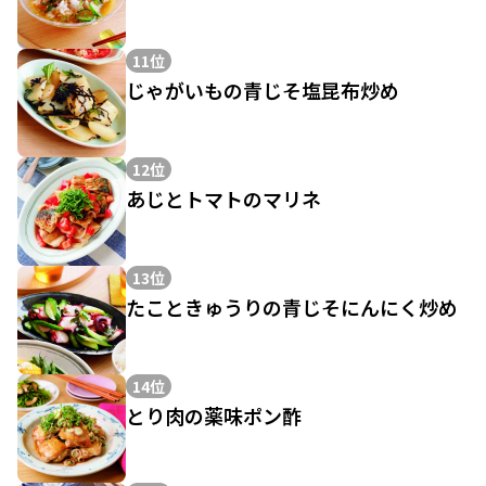
11位
じゃがいもの青じそ塩昆布炒め
12位
あじとトマトのマリネ
13位
たこときゅうりの青じそにんにく炒め
14位
とり肉の薬味ポン酢