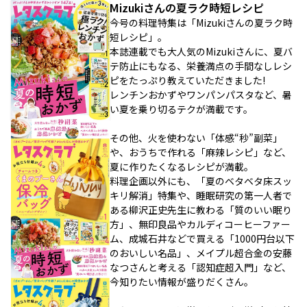
Mizukiさんの夏ラク時短レシピ
今号の料理特集は「Mizukiさんの夏ラク時
短レシピ」。
本誌連載でも大人気のMizukiさんに、夏バ
テ防止にもなる、栄養満点の手間なしレシ
ピをたっぷり教えていただきました!
レンチンおかずやワンパンパスタなど、暑
い夏を乗り切るテクが満載です。
その他、火を使わない「体感“秒”副菜」
や、おうちで作れる「麻辣レシピ」など、
夏に作りたくなるレシピが満載。
料理企画以外にも、「夏のベタベタ床スッ
キリ解消」特集や、睡眠研究の第一人者で
ある柳沢正史先生に教わる「質のいい眠り
方」、無印良品やカルディコーヒーファー
ム、成城石井などで買える「1000円台以下
のおいしい名品」、メイプル超合金の安藤
なつさんと考える「認知症超入門」など、
今知りたい情報が盛りだくさん。