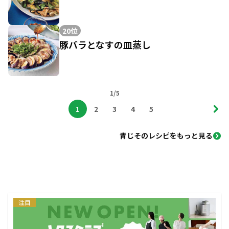
20位
豚バラとなすの皿蒸し
1/5
1
2
3
4
5
青じそのレシピをもっと見る
注目