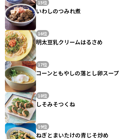
15位
いわしのつみれ煮
16位
明太豆乳クリームはるさめ
17位
コーンともやしの落とし卵スープ
18位
しそみそつくね
19位
ねぎとまいたけの青じそ炒め