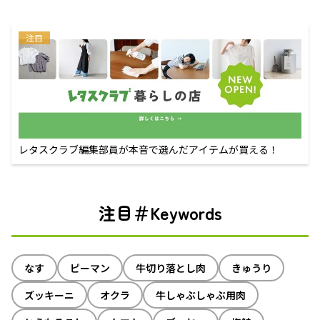
注目
レタスクラブ編集部員が本音で選んだアイテムが買える！
注目＃Keywords
なす
ピーマン
牛切り落とし肉
きゅうり
ズッキーニ
オクラ
牛しゃぶしゃぶ用肉