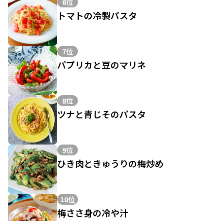
6位
トマトの冷製パスタ
7位
パプリカと豆のマリネ
8位
ツナと青じそのパスタ
9位
ひき肉ときゅうりの梅炒め
10位
梅ささ身の冷や汁