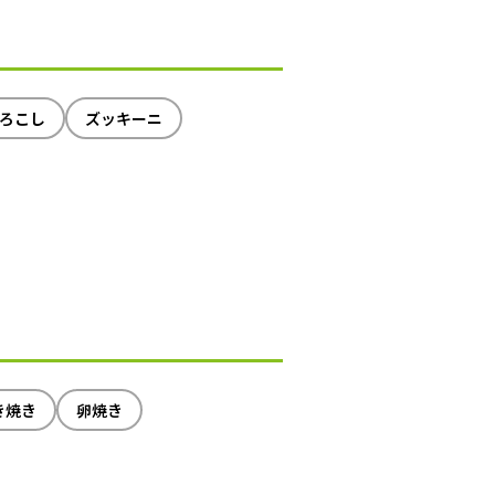
ろこし
ズッキーニ
き焼き
卵焼き