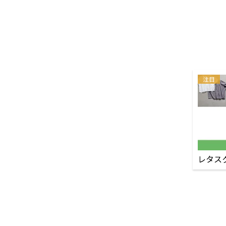
注目
レタス