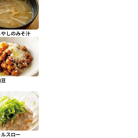
もやしのみそ汁
納豆
ールスロー