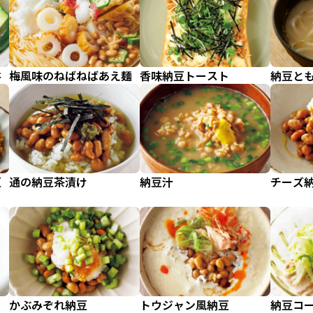
丼
梅風味のねばねばあえ麺
香味納豆トースト
納豆と
豆
通の納豆茶漬け
納豆汁
チーズ
かぶみぞれ納豆
トウジャン風納豆
納豆コ