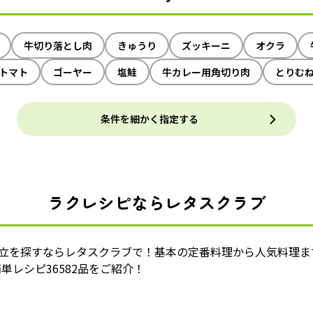
牛切り落とし肉
きゅうり
ズッキーニ
オクラ
トマト
ゴーヤー
塩鮭
牛カレー用角切り肉
とりむ
条件を細かく指定する
ラクレシピならレタスクラブ
献立を探すならレタスクラブで！基本の定番料理から人気料理ま
単レシピ36582品をご紹介！