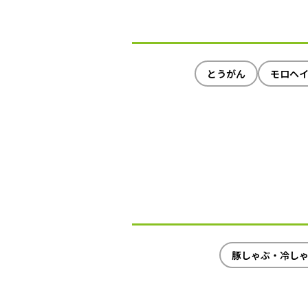
とうがん
モロヘ
豚しゃぶ・冷し