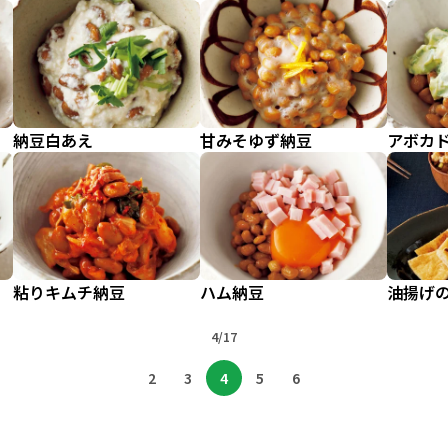
納豆白あえ
甘みそゆず納豆
アボカ
粘りキムチ納豆
ハム納豆
油揚げ
4/17
2
3
4
5
6