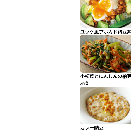
ユッケ風アボカド納豆
小松菜とにんじんの納
あえ
カレー納豆