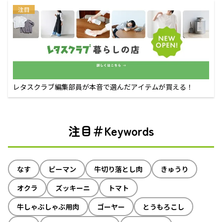
注目
レタスクラブ編集部員が本音で選んだアイテムが買える！
注目＃Keywords
なす
ピーマン
牛切り落とし肉
きゅうり
オクラ
ズッキーニ
トマト
牛しゃぶしゃぶ用肉
ゴーヤー
とうもろこし