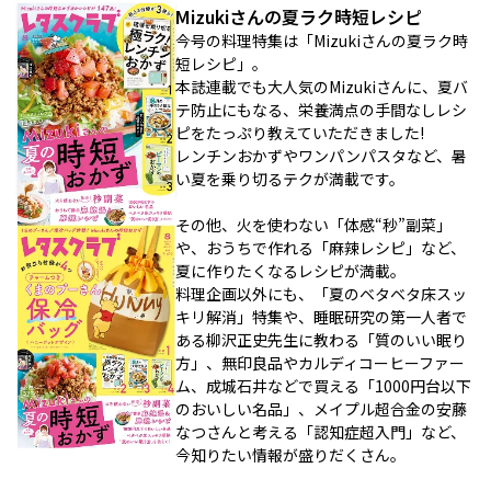
Mizukiさんの夏ラク時短レシピ
今号の料理特集は「Mizukiさんの夏ラク時
短レシピ」。
本誌連載でも大人気のMizukiさんに、夏バ
テ防止にもなる、栄養満点の手間なしレシ
ピをたっぷり教えていただきました!
レンチンおかずやワンパンパスタなど、暑
い夏を乗り切るテクが満載です。
その他、火を使わない「体感“秒”副菜」
や、おうちで作れる「麻辣レシピ」など、
夏に作りたくなるレシピが満載。
料理企画以外にも、「夏のベタベタ床スッ
キリ解消」特集や、睡眠研究の第一人者で
ある柳沢正史先生に教わる「質のいい眠り
方」、無印良品やカルディコーヒーファー
ム、成城石井などで買える「1000円台以下
のおいしい名品」、メイプル超合金の安藤
なつさんと考える「認知症超入門」など、
今知りたい情報が盛りだくさん。