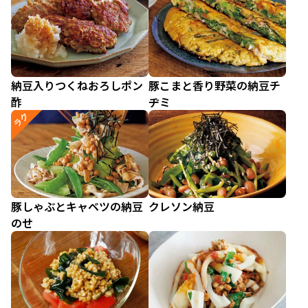
納豆入りつくねおろしポン
豚こまと香り野菜の納豆チ
酢
ヂミ
ラク
豚しゃぶとキャベツの納豆
クレソン納豆
のせ