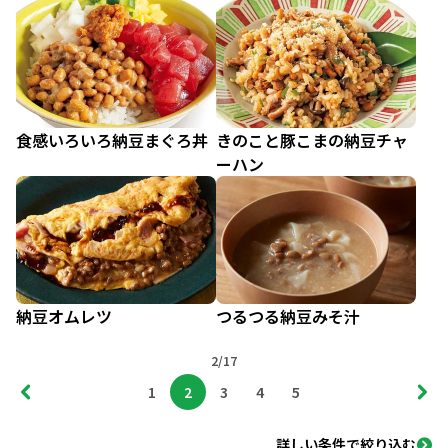
食感いろいろ納豆まぐろ丼
きのこと豚こまの納豆チャ
ーハン
納豆オムレツ
つるつる納豆みそ汁
2/17
1
2
3
4
5
詳しい条件で絞り込む