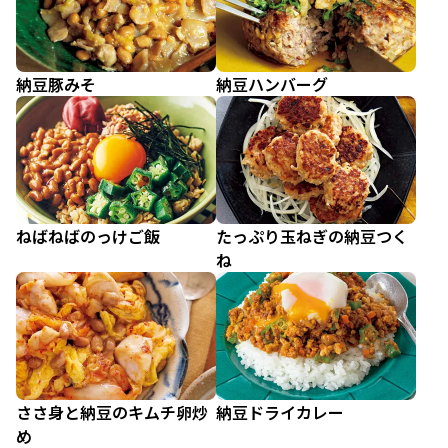
納豆豚みそ
納豆ハンバーグ
ねばねばのっけご飯
たっぷり玉ねぎの納豆つく
ね
ささ身と納豆のキムチ卵炒
納豆ドライカレー
め