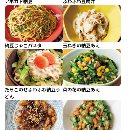
アボカド納豆
ふわふわ豆腐丼
納豆じゃこパスタ
玉ねぎの納豆あえ
たらこのせふわふわ納豆う
菜の花の納豆あえ
どん