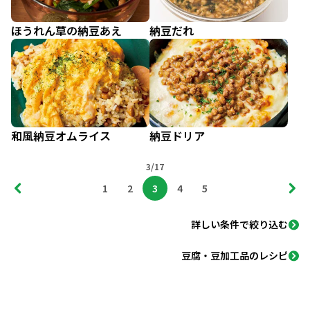
ほうれん草の納豆あえ
納豆だれ
和風納豆オムライス
納豆ドリア
3/17
1
2
3
4
5
詳しい条件で絞り込む
豆腐・豆加工品のレシピ