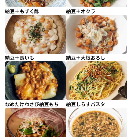
納豆＋もずく酢
納豆＋オクラ
納豆＋長いも
納豆＋大根おろし
なめたけわさび納豆もち
納豆しらすパスタ