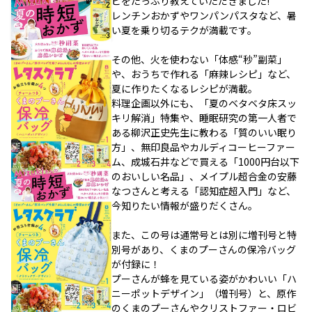
ピをたっぷり教えていただきました!
レンチンおかずやワンパンパスタなど、暑
い夏を乗り切るテクが満載です。
その他、火を使わない「体感“秒”副菜」
や、おうちで作れる「麻辣レシピ」など、
夏に作りたくなるレシピが満載。
料理企画以外にも、「夏のベタベタ床スッ
キリ解消」特集や、睡眠研究の第一人者で
ある柳沢正史先生に教わる「質のいい眠り
方」、無印良品やカルディコーヒーファー
ム、成城石井などで買える「1000円台以下
のおいしい名品」、メイプル超合金の安藤
なつさんと考える「認知症超入門」など、
今知りたい情報が盛りだくさん。
また、この号は通常号とは別に増刊号と特
別号があり、くまのプーさんの保冷バッグ
が付録に！
プーさんが蜂を見ている姿がかわいい「ハ
ニーポットデザイン」（増刊号）と、原作
のくまのプーさんやクリストファー・ロビ