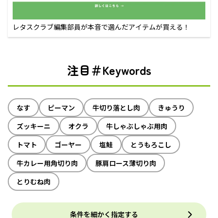
レタスクラブ編集部員が本音で選んだアイテムが買える！
注目＃Keywords
なす
ピーマン
牛切り落とし肉
きゅうり
ズッキーニ
オクラ
牛しゃぶしゃぶ用肉
トマト
ゴーヤー
塩鮭
とうもろこし
牛カレー用角切り肉
豚肩ロース薄切り肉
とりむね肉
条件を細かく指定する