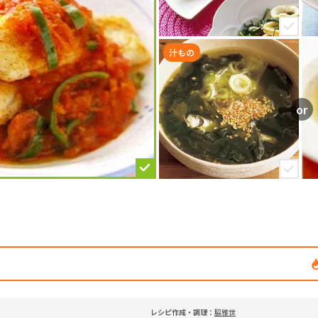
汁もの
レシピ作成・調理：
脇雅世