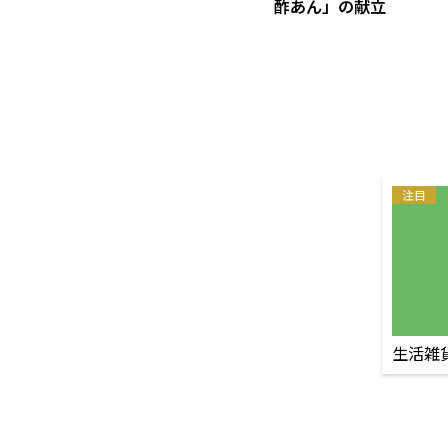
酢あん」の献立
注目
生活雑