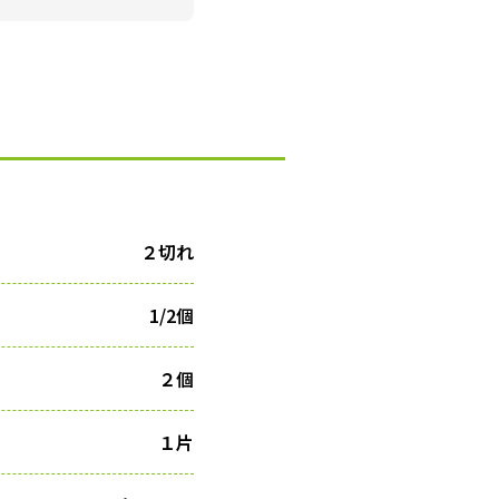
２切れ
1/2個
２個
１片