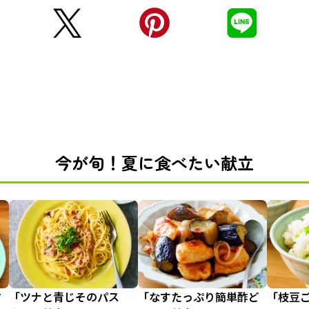
今が旬！夏に食べたい献立
甘
「ツナと青じそのパス
「なすたっぷり簡単酢ど
「枝豆