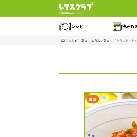
レシピ
読みも
レシピ
献立
太らない献立
「たらのトマト
主菜