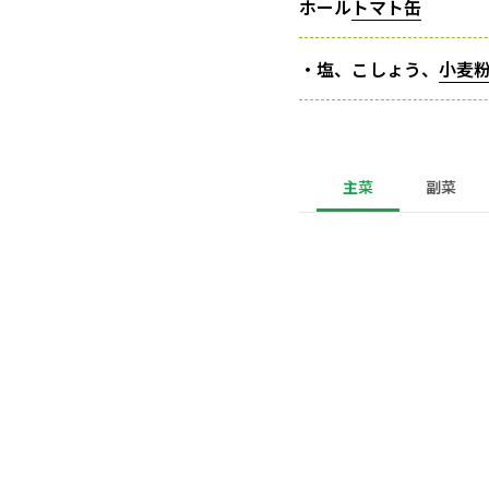
ホール
トマト缶
・塩、こしょう、
小麦
主菜
副菜