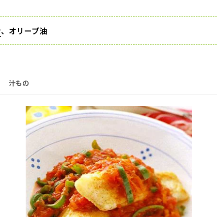
粉
、オリーブ油
汁もの