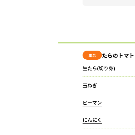
たらのトマト
主菜
生
たら
(切り身)
玉ねぎ
ピーマン
にんにく