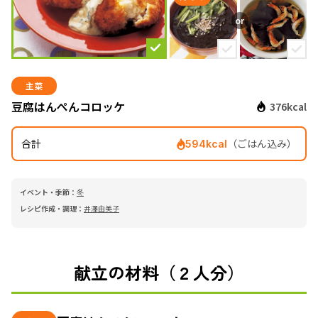
主菜
豆腐はんぺんコロッケ
376kcal
合計
（ごはん込み）
594kcal
イベント・季節：
冬
レシピ作成・調理：
井澤由美子
献立の材料（２人分）