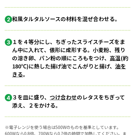
和風タルタルソースの材料を混ぜ合わせる。
2
１を４等分にし、ちぎったスライスチーズをま
3
ん中に入れて、俵形に成形する。小麦粉、残り
の溶き卵、パン粉の順にころもをつけ、
高温
(約
180℃)に熱した揚げ油でこんがりと揚げ、
油を
きる
。
３を皿に盛り、
つけ合わせ
のレタスをちぎって
4
添え、２をかける。
※電子レンジを使う場合は500Wのものを基準としています。
600Wなら0.8倍、700Wなら0.7倍の時間で加熱してください。ま