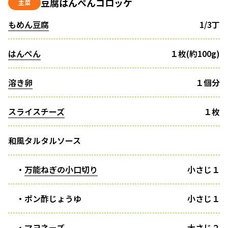
豆腐はんぺんコロッケ
主菜
もめん豆腐
1/3丁
はんぺん
１枚(約100g)
溶き卵
１個分
スライスチーズ
１枚
和風タルタルソース
・
万能ねぎの小口切り
小さじ１
・ポン酢じょうゆ
小さじ１
・マヨネーズ
大さじ２