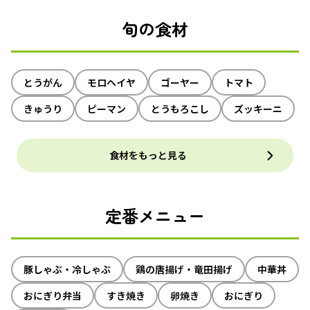
旬の食材
とうがん
モロヘイヤ
ゴーヤー
トマト
きゅうり
ピーマン
とうもろこし
ズッキーニ
食材をもっと見る
定番メニュー
豚しゃぶ・冷しゃぶ
鶏の唐揚げ・竜田揚げ
中華丼
おにぎり弁当
すき焼き
卵焼き
おにぎり