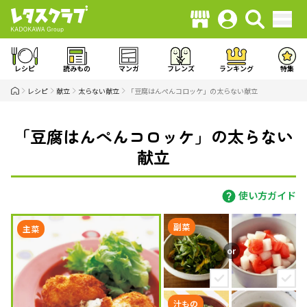
レシピ
読みもの
マンガ
フレンズ
ランキング
特集
レシピ
献立
太らない献立
「豆腐はんぺんコロッケ」の太らない献立
「豆腐はんぺんコロッケ」の太らない
献立
使い方ガイド
副菜
主菜
汁もの