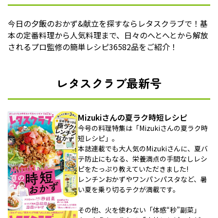
今日の夕飯のおかず&献立を探すならレタスクラブで！基
本の定番料理から人気料理まで、日々のへとへとから解放
されるプロ監修の簡単レシピ36582品をご紹介！
レタスクラブ最新号
Mizukiさんの夏ラク時短レシピ
今号の料理特集は「Mizukiさんの夏ラク時
短レシピ」。
本誌連載でも大人気のMizukiさんに、夏バ
テ防止にもなる、栄養満点の手間なしレシ
ピをたっぷり教えていただきました!
レンチンおかずやワンパンパスタなど、暑
い夏を乗り切るテクが満載です。
その他、火を使わない「体感“秒”副菜」