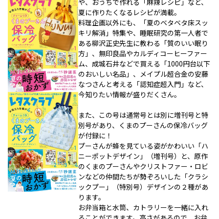
や、おうちで作れる「麻辣レシピ」など、
夏に作りたくなるレシピが満載。
料理企画以外にも、「夏のベタベタ床スッ
キリ解消」特集や、睡眠研究の第一人者で
ある柳沢正史先生に教わる「質のいい眠り
方」、無印良品やカルディコーヒーファー
ム、成城石井などで買える「1000円台以下
のおいしい名品」、メイプル超合金の安藤
なつさんと考える「認知症超入門」など、
今知りたい情報が盛りだくさん。
また、この号は通常号とは別に増刊号と特
別号があり、くまのプーさんの保冷バッグ
が付録に！
プーさんが蜂を見ている姿がかわいい「ハ
ニーポットデザイン」（増刊号）と、原作
のくまのプーさんやクリストファー・ロビ
ンなどの仲間たちが勢ぞろいした「クラシ
ックプー」（特別号）デザインの２種があ
ります。
お弁当箱と水筒、カトラリーを一緒に入れ
ることができます。高さがあるので、お弁