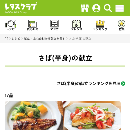
レシピ
読みもの
マンガ
フレンズ
ランキング
特集
レシピ
献立
主な食材から献立を探す
さば(半身)の献立
さば(半身)の献立
さば(半身)の献立ランキングを見る
17品