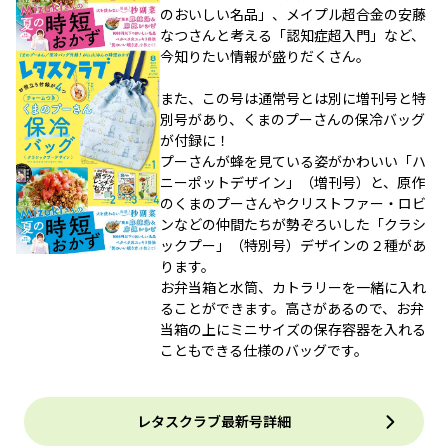
のおいしい名品」、メイプル超合金の安藤
なつさんと考える「認知症超入門」など、
今知りたい情報が盛りだくさん。
また、この号は通常号とは別に増刊号と特
別号があり、くまのプーさんの保冷バッグ
が付録に！
プーさんが蜂を見ている姿がかわいい「ハ
ニーポットデザイン」（増刊号）と、原作
のくまのプーさんやクリストファー・ロビ
ンなどの仲間たちが勢ぞろいした「クラシ
ックプー」（特別号）デザインの２種があ
ります。
お弁当箱と水筒、カトラリーを一緒に入れ
ることができます。高さがあるので、お弁
当箱の上にミニサイズの保存容器を入れる
こともできる仕様のバッグです。
レタスクラブ最新号詳細