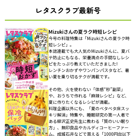
レタスクラブ最新号
Mizukiさんの夏ラク時短レシピ
今号の料理特集は「Mizukiさんの夏ラク時
短レシピ」。
本誌連載でも大人気のMizukiさんに、夏バ
テ防止にもなる、栄養満点の手間なしレシ
ピをたっぷり教えていただきました!
レンチンおかずやワンパンパスタなど、暑
い夏を乗り切るテクが満載です。
その他、火を使わない「体感“秒”副菜」
や、おうちで作れる「麻辣レシピ」など、
夏に作りたくなるレシピが満載。
料理企画以外にも、「夏のベタベタ床スッ
キリ解消」特集や、睡眠研究の第一人者で
ある柳沢正史先生に教わる「質のいい眠り
方」、無印良品やカルディコーヒーファー
ム、成城石井などで買える「1000円台以下