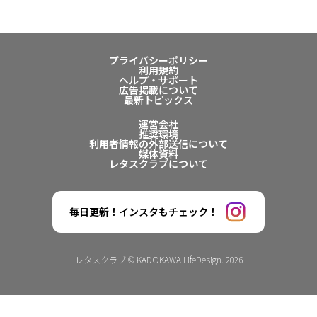
プライバシーポリシー
利用規約
ヘルプ・サポート
広告掲載について
最新トピックス
運営会社
推奨環境
利用者情報の外部送信について
媒体資料
レタスクラブについて
毎日更新！インスタもチェック！
レタスクラブ © KADOKAWA LifeDesign. 2026