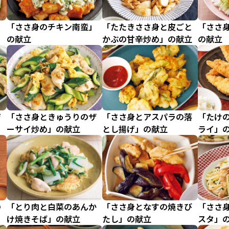
ら
「ささ身のチキン南蛮」
「たたきささ身と皮ごと
「ささ
の献立
かぶの甘辛炒め」の献立
の献立
ジ
「ささ身ときゅうりのザ
「ささ身とアスパラの落
「たけ
ーサイ炒め」の献立
とし揚げ」の献立
ライ」
の
「とり肉と白菜のあんか
「ささ身となすの焼きび
「ささ
け焼きそば」の献立
たし」の献立
スタ」