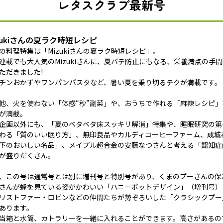
レタスクラブ最新号
zukiさんの夏ラク時短レシピ
の料理特集は「Mizukiさんの夏ラク時短レシピ」。
連載でも大人気のMizukiさんに、夏バテ防止にもなる、栄養満点の手
ただきました!
チンおかずやワンパンパスタなど、暑い夏を乗り切るテクが満載です。
他、火を使わない「体感“秒”副菜」や、おうちで作れる「麻辣レシピ
が満載。
企画以外にも、「夏のベタベタ床スッキリ解消」特集や、睡眠研究の第
わる「質のいい眠り方」、無印良品やカルディコーヒーファーム、成城石
下のおいしい名品」、メイプル超合金の安藤なつさんと考える「認知症
が盛りだくさん。
、この号は通常号とは別に増刊号と特別号があり、くまのプーさんの保
さんが蜂を見ている姿がかわいい「ハニーポットデザイン」（増刊号）
リストファー・ロビンなどの仲間たちが勢ぞろいした「クラシックプー
あります。
当箱と水筒、カトラリーを一緒に入れることができます。高さがあるの