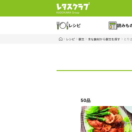
レシピ
読みも
レシピ
献立
主な食材から献立を探す
とり
50品