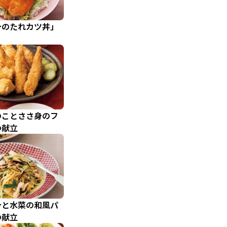
身のたれカツ丼」
のことささ身のフ
の献立
身と水菜の和風パ
の献立