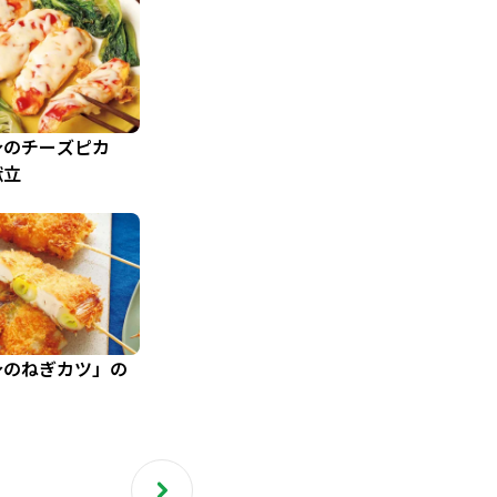
身のチーズピカ
献立
身のねぎカツ」の