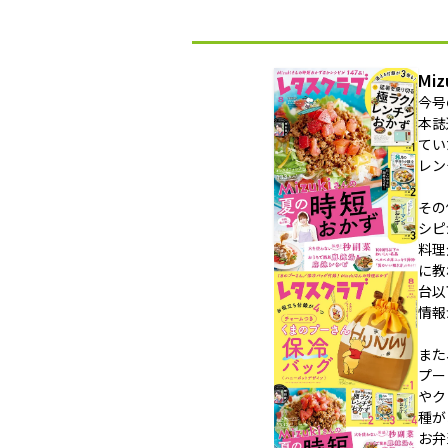
Mi
今号
本誌
てい
レン
その
シピ
料理
に教
台以
情報
また
プー
やク
種が
お弁