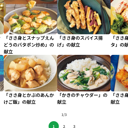
粉
「ささ身とスナップえん
「ささ身のスパイス揚
「ささ
どうのバタポン炒め」の
げ」の献立
タ」の
献立
「ささ身とかぶのあんか
「かきのチャウダー」の
「ささ
けご飯」の献立
献立
献立
1/3
1
2
3