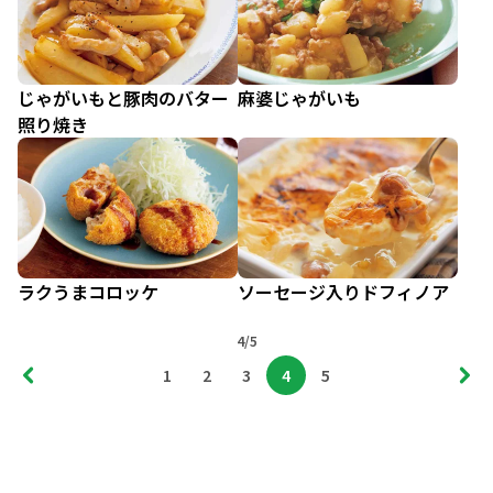
じゃがいもと豚肉のバター
麻婆じゃがいも
照り焼き
ラクうまコロッケ
ソーセージ入りドフィノア
4/5
1
2
3
4
5