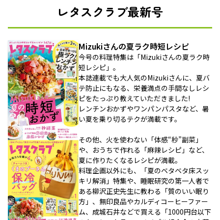
レタスクラブ最新号
Mizukiさんの夏ラク時短レシピ
今号の料理特集は「Mizukiさんの夏ラク時
短レシピ」。
本誌連載でも大人気のMizukiさんに、夏バ
テ防止にもなる、栄養満点の手間なしレシ
ピをたっぷり教えていただきました!
レンチンおかずやワンパンパスタなど、暑
い夏を乗り切るテクが満載です。
その他、火を使わない「体感“秒”副菜」
や、おうちで作れる「麻辣レシピ」など、
夏に作りたくなるレシピが満載。
料理企画以外にも、「夏のベタベタ床スッ
キリ解消」特集や、睡眠研究の第一人者で
ある柳沢正史先生に教わる「質のいい眠り
方」、無印良品やカルディコーヒーファー
ム、成城石井などで買える「1000円台以下