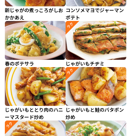
新じゃがの煮っころがしお
コンソメマヨでジャーマン
かかあえ
ポテト
ラク
春のポテサラ
じゃがいもチヂミ
ラク
じゃがいもととり肉のハニ
じゃがいもと鮭のバタポン
ーマスタード炒め
炒め
ラク