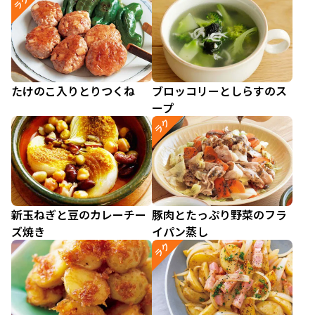
ラク
たけのこ入りとりつくね
ブロッコリーとしらすのス
ープ
ラク
新玉ねぎと豆のカレーチー
豚肉とたっぷり野菜のフラ
ズ焼き
イパン蒸し
ラク