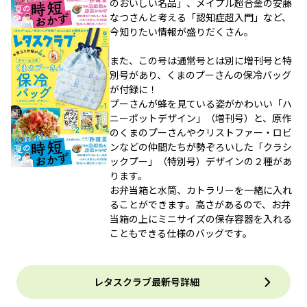
のおいしい名品」、メイプル超合金の安藤
なつさんと考える「認知症超入門」など、
今知りたい情報が盛りだくさん。
また、この号は通常号とは別に増刊号と特
別号があり、くまのプーさんの保冷バッグ
が付録に！
プーさんが蜂を見ている姿がかわいい「ハ
ニーポットデザイン」（増刊号）と、原作
のくまのプーさんやクリストファー・ロビ
ンなどの仲間たちが勢ぞろいした「クラシ
ックプー」（特別号）デザインの２種があ
ります。
お弁当箱と水筒、カトラリーを一緒に入れ
ることができます。高さがあるので、お弁
当箱の上にミニサイズの保存容器を入れる
こともできる仕様のバッグです。
レタスクラブ最新号詳細