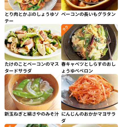
とり肉とかぶのしょうゆソ
ベーコンの長いもグラタン
テー
ラク
たけのことベーコンのマス
春キャベツとしらすのおし
タードサラダ
ょうゆぺペロン
新玉ねぎと絹さやのみそ汁
にんじんのおかかマヨサラ
ダ