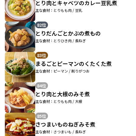
とり肉とキャベツのカレー豆乳煮
主な食材：とりもも肉 / 豆乳
82位
とりだんごとかぶの煮もの
主な食材：とりひき肉 / 長ねぎ
83位
まるごとピーマンのくたくた煮
主な食材：ピーマン / 削りがつお
84位
とり肉と大根のみそ煮
主な食材：とりもも肉 / 大根
85位
さつまいものねぎみそ煮
主な食材：さつまいも / 長ねぎ