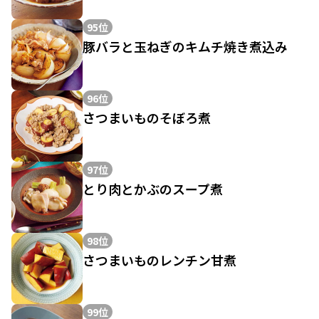
95位
豚バラと玉ねぎのキムチ焼き煮込み
96位
さつまいものそぼろ煮
97位
とり肉とかぶのスープ煮
98位
さつまいものレンチン甘煮
99位