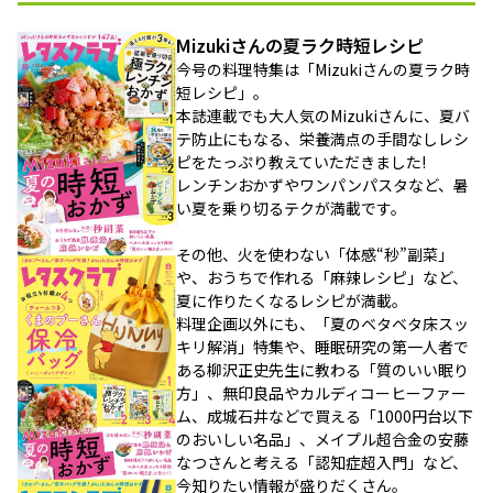
Mizukiさんの夏ラク時短レシピ
今号の料理特集は「Mizukiさんの夏ラク時
短レシピ」。
本誌連載でも大人気のMizukiさんに、夏バ
テ防止にもなる、栄養満点の手間なしレシ
ピをたっぷり教えていただきました!
レンチンおかずやワンパンパスタなど、暑
い夏を乗り切るテクが満載です。
その他、火を使わない「体感“秒”副菜」
や、おうちで作れる「麻辣レシピ」など、
夏に作りたくなるレシピが満載。
料理企画以外にも、「夏のベタベタ床スッ
キリ解消」特集や、睡眠研究の第一人者で
ある柳沢正史先生に教わる「質のいい眠り
方」、無印良品やカルディコーヒーファー
ム、成城石井などで買える「1000円台以下
のおいしい名品」、メイプル超合金の安藤
なつさんと考える「認知症超入門」など、
今知りたい情報が盛りだくさん。