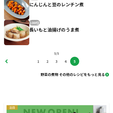
にんじんと豆のレンチン煮
100位
長いもと油揚げのうま煮
5/5
1
2
3
4
5
野菜の煮物 その他のレシピをもっと見る
注目