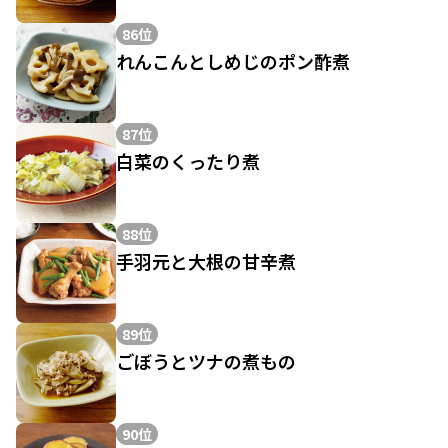
86位
れんこんとしめじのポン酢煮
87位
白菜のくったり煮
88位
手羽元と大根の甘辛煮
89位
ごぼうとツナの煮もの
90位