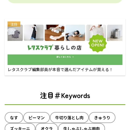
注目
レタスクラブ編集部員が本音で選んだアイテムが買える！
注目＃Keywords
なす
ピーマン
牛切り落とし肉
きゅうり
ズッキーニ
オクラ
牛しゃぶしゃぶ用肉