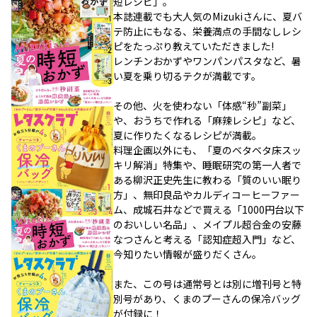
短レシピ」。
本誌連載でも大人気のMizukiさんに、夏バ
テ防止にもなる、栄養満点の手間なしレシ
ピをたっぷり教えていただきました!
レンチンおかずやワンパンパスタなど、暑
い夏を乗り切るテクが満載です。
その他、火を使わない「体感“秒”副菜」
や、おうちで作れる「麻辣レシピ」など、
夏に作りたくなるレシピが満載。
料理企画以外にも、「夏のベタベタ床スッ
キリ解消」特集や、睡眠研究の第一人者で
ある柳沢正史先生に教わる「質のいい眠り
方」、無印良品やカルディコーヒーファー
ム、成城石井などで買える「1000円台以下
のおいしい名品」、メイプル超合金の安藤
なつさんと考える「認知症超入門」など、
今知りたい情報が盛りだくさん。
また、この号は通常号とは別に増刊号と特
別号があり、くまのプーさんの保冷バッグ
が付録に！