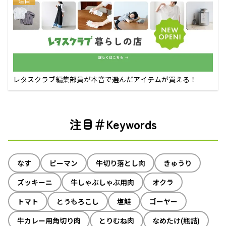
注目
レタスクラブ編集部員が本音で選んだアイテムが買える！
注目＃Keywords
なす
ピーマン
牛切り落とし肉
きゅうり
ズッキーニ
牛しゃぶしゃぶ用肉
オクラ
トマト
とうもろこし
塩鮭
ゴーヤー
牛カレー用角切り肉
とりむね肉
なめたけ(瓶詰)