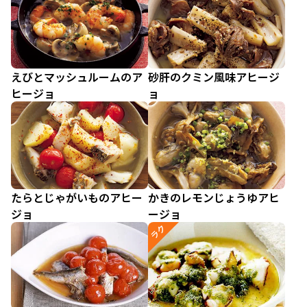
えびとマッシュルームのア
砂肝のクミン風味アヒージ
ヒージョ
ョ
たらとじゃがいものアヒー
かきのレモンじょうゆアヒ
ジョ
ージョ
ラク