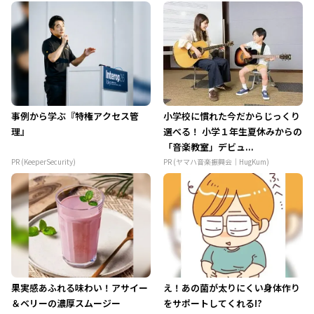
事例から学ぶ『特権アクセス管
小学校に慣れた今だからじっくり
理』
選べる！ 小学１年生夏休みからの
「音楽教室」デビュ...
PR (KeeperSecurity)
PR (ヤマハ音楽振興会｜HugKum)
果実感あふれる味わい！アサイー
え！あの菌が太りにくい身体作り
＆ベリーの濃厚スムージー
をサポートしてくれる!?