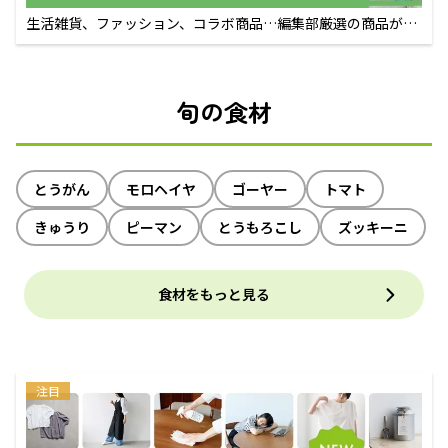
生活雑貨、ファッション、コラボ商品…編集部厳選の商品が買
えるECサイト
旬の食材
とうがん
モロヘイヤ
ゴーヤー
トマト
きゅうり
ピーマン
とうもろこし
ズッキーニ
食材をもっと見る
注目