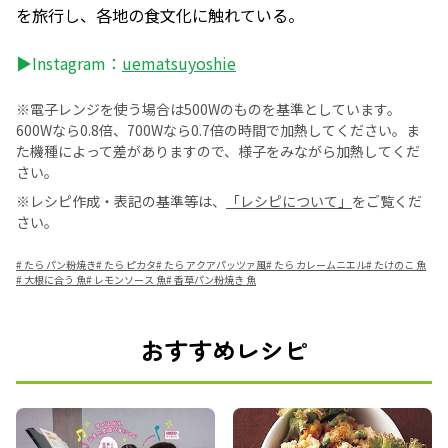
を旅行し、各地の食文化に触れている。
▶Instagram：
uematsuyoshie
※電子レンジを使う場合は500Wのものを基準としています。
600Wなら0.8倍、700Wなら0.7倍の時間で加熱してください。ま
た機種によって差がありますので、様子をみながら加熱してくだ
さい。
※レシピ作成・表記の基準等は、
「レシピについて」
をご覧くだ
さい。
#
たら パン粉焼き
#
たら ピカタ
#
たら アクアパッツァ風
#
たら カレームニエル
#
たけのこ 魚
#
大根に合う 魚
#
レモンソース 魚
#
香草パン粉焼き 魚
おすすめレシピ