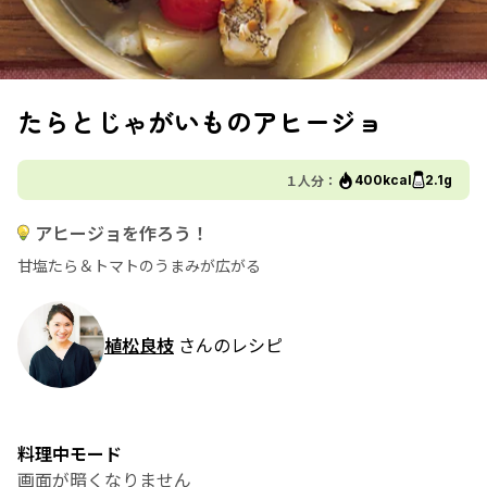
たらとじゃがいものアヒージョ
１人分：
400kcal
2.1g
アヒージョを作ろう！
甘塩たら＆トマトのうまみが広がる
植松良枝
さんのレシピ
料理中モード
画面が暗くなりません