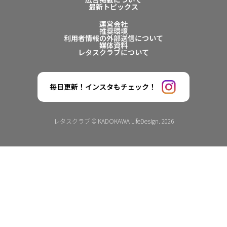
最新トピックス
運営会社
推奨環境
利用者情報の外部送信について
媒体資料
レタスクラブについて
毎日更新！インスタもチェック！
レタスクラブ © KADOKAWA LifeDesign. 2026