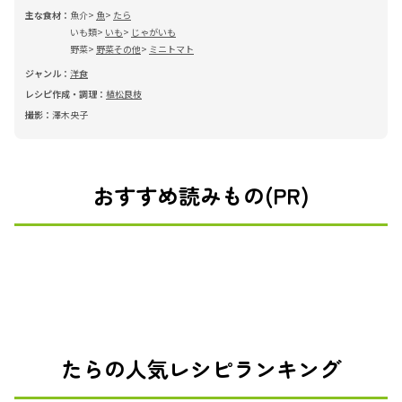
主な食材：
魚介
魚
たら
いも類
いも
じゃがいも
野菜
野菜その他
ミニトマト
ジャンル：
洋食
レシピ作成・調理：
植松良枝
撮影：
澤木央子
おすすめ読みもの(PR)
たらの人気レシピランキング