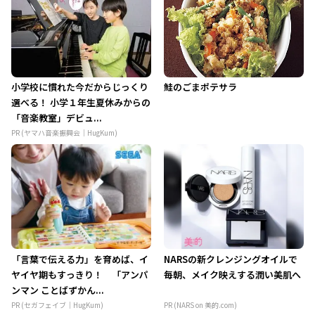
小学校に慣れた今だからじっくり
鮭のごまポテサラ
選べる！ 小学１年生夏休みからの
「音楽教室」デビュ...
PR (ヤマハ音楽振興会｜HugKum)
「言葉で伝える力」を育めば、イ
NARSの新クレンジングオイルで
ヤイヤ期もすっきり！ 「アンパ
毎朝、メイク映えする潤い美肌へ
ンマン ことばずかん...
PR (セガフェイブ｜HugKum)
PR (NARS on 美的.com)