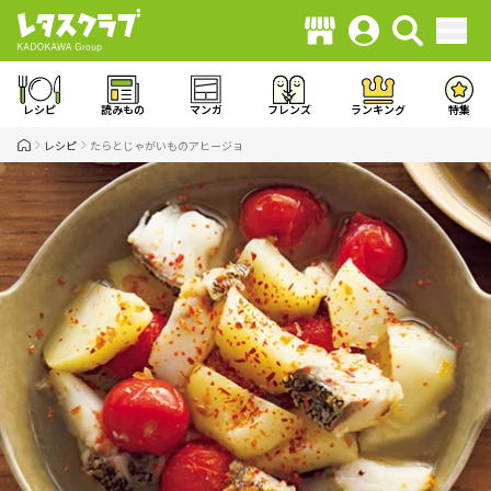
レシピ
読みもの
マンガ
フレンズ
ランキング
特集
レシピ
たらとじゃがいものアヒージョ