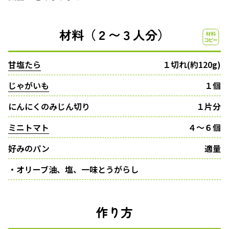
材料（２〜３人分）
甘塩たら
１切れ(約120g)
じゃがいも
１個
にんにくのみじん切り
１片分
ミニトマト
４〜６個
好みのパン
適量
・オリーブ油、塩、一味とうがらし
作り方