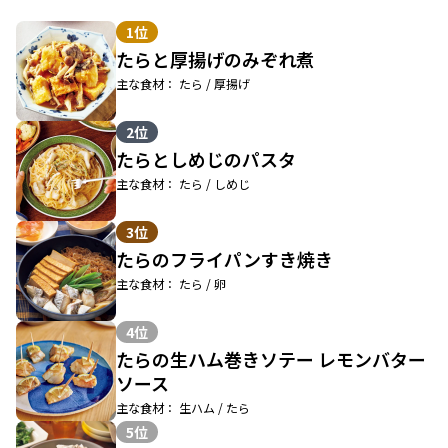
1位
たらと厚揚げのみぞれ煮
主な食材： たら / 厚揚げ
2位
たらとしめじのパスタ
主な食材： たら / しめじ
3位
たらのフライパンすき焼き
主な食材： たら / 卵
4位
たらの生ハム巻きソテー レモンバター
ソース
主な食材： 生ハム / たら
5位