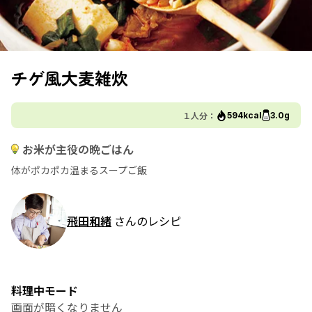
チゲ風大麦雑炊
１人分：
594kcal
3.0g
お米が主役の晩ごはん
体がポカポカ温まるスープご飯
飛田和緒
さんのレシピ
料理中モード
画面が暗くなりません