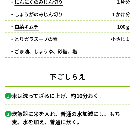
・
にんにくのみじん切り
１片分
・
しょうがのみじん切り
１かけ分
・
白菜キムチ
100ｇ
・とりガラスープの素
小さじ１
・ごま油、しょうゆ、砂糖、塩
下ごしらえ
米は洗ってざるに上げ、約10分おく。
1
炊飯器に米を入れ、普通の水加減にし、もち
2
麦、水を加え、普通に炊く。