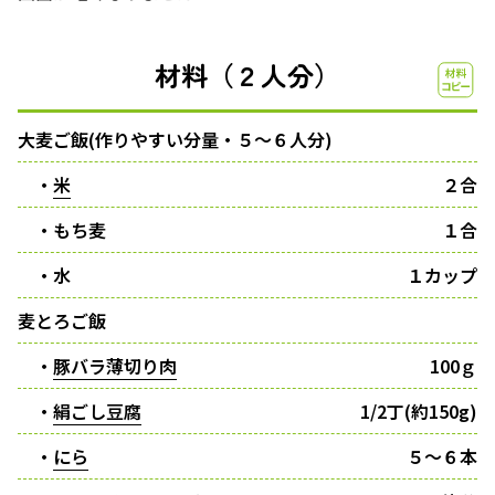
材料（２人分）
大麦ご飯(作りやすい分量・５〜６人分)
・
米
２合
・もち麦
１合
・水
１カップ
麦とろご飯
・
豚バラ薄切り肉
100ｇ
・
絹ごし豆腐
1/2丁(約150g)
・
にら
５〜６本