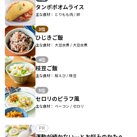
タンポポオムライス
主な食材： とりもも肉 / 卵
3位
ひじきご飯
主な食材： 大豆水煮 / 大豆水煮
4位
枝豆ご飯
主な食材： 桜えび / 枝豆
5位
セロリのピラフ風
主な食材： ベーコン / セロリ
PR
運動が続かない…とお悩みのかたへ