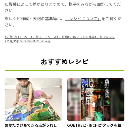
た機種によって差がありますので、様子をみながら加熱してくだ
さい。
※レシピ作成・表記の基準等は、
「レシピについて」
をご覧くだ
さい。
#
ご飯 ブロッコリー
#
ご飯 ミートソース
#
ご飯 卵
#
ご飯 アレンジ 簡単
#
ご飯 アレンジ
#
ご飯 アボカド
#
おかゆ ほうれん草
おすすめレシピ
おかたづけもできる点がうれし
GOETHEとFINCHIがタッグを組