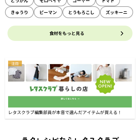
とうがん
モロヘイヤ
ゴーヤー
トマト
きゅうり
ピーマン
とうもろこし
ズッキーニ
食材をもっと見る
注目
レタスクラブ編集部員が本音で選んだアイテムが買える！
ラクレシピならレタスクラブ