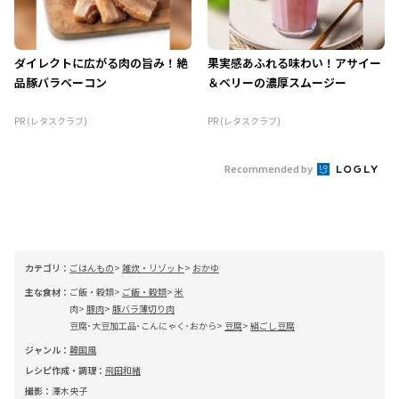
ダイレクトに広がる肉の旨み！絶
果実感あふれる味わい！アサイー
品豚バラベーコン
＆ベリーの濃厚スムージー
PR (レタスクラブ)
PR (レタスクラブ)
Recommended by
カテゴリ：
ごはんもの
雑炊・リゾット
おかゆ
主な食材：
ご飯・穀類
ご飯・穀類
米
肉
豚肉
豚バラ薄切り肉
豆腐･大豆加工品･こんにゃく･おから
豆腐
絹ごし豆腐
ジャンル：
韓国風
レシピ作成・調理：
飛田和緒
撮影：
澤木央子