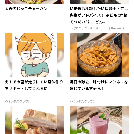
大麦のじゃこチャーハン
いま最も相談したい保育士・てぃ
先生がアドバイス！ 子どもの“お
てつだい”に、どん...
PR (アタック・キュキュット｜Hugkum)
え！あの菌が太りにくい身体作り
毎日の献立、味付けにマンネリを
をサポートしてくれる!?
感じている方必見！
PR (レタスクラブ)
PR (レタスクラブ)