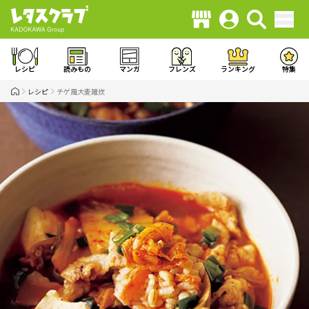
レシピ
読みもの
マンガ
フレンズ
ランキング
特集
レシピ
チゲ風大麦雑炊