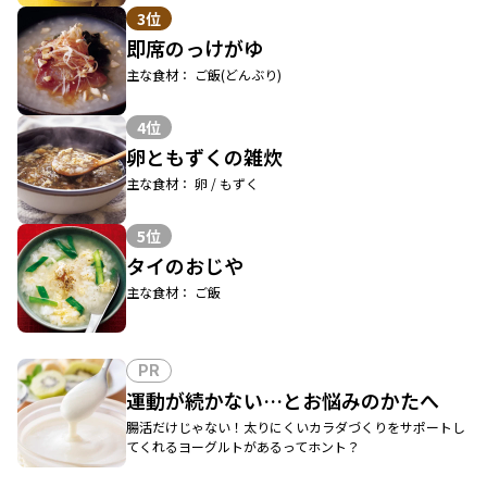
3位
即席のっけがゆ
主な食材： ご飯(どんぶり)
4位
卵ともずくの雑炊
主な食材： 卵 / もずく
5位
タイのおじや
主な食材： ご飯
PR
運動が続かない…とお悩みのかたへ
腸活だけじゃない！太りにくいカラダづくりをサポートし
てくれるヨーグルトがあるってホント？