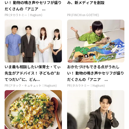
い！ 動物の鳴き声やセリフが盛り
み、新メディアを創設
だくさんの「アニア ...
PR (タカラトミー｜Hugkum)
PR (FINCHI on GOETHE)
いま最も相談したい保育士・てぃ
おかたづけもできる点がうれし
先生がアドバイス！ 子どもの“お
い！ 動物の鳴き声やセリフが盛り
てつだい”に、どん...
だくさんの「アニア ...
PR (アタック・キュキュット｜Hugkum)
PR (タカラトミー｜Hugkum)