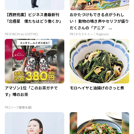
【西野亮廣】ビジネス書最新刊
おかたづけもできる点がうれし
『北極星 僕たちはどう働くか』
い！ 動物の鳴き声やセリフが盛り
だくさんの「アニア ...
PR (FINCHI on GOETHE)
PR (タカラトミー｜Hugkum)
アマゾン1位「このお茶ガチで
モロヘイヤと油揚げのさっと煮
す」噂のお茶
PR (ハーブ健康本舗)