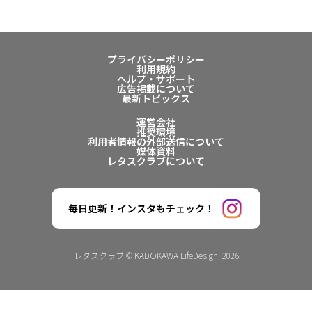
プライバシーポリシー
利用規約
ヘルプ・サポート
広告掲載について
最新トピックス
運営会社
推奨環境
利用者情報の外部送信について
媒体資料
レタスクラブについて
毎日更新！インスタもチェック！
レタスクラブ © KADOKAWA LifeDesign. 2026