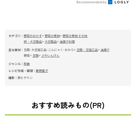
Recommended by
カテゴリ：
野菜のおかず
野菜の煮物
野菜の煮物 その他
卵・大豆製品
大豆製品
油揚げ料理
主な食材：
豆腐･大豆加工品･こんにゃく･おから
豆腐・豆加工品
油揚げ
野菜
豆類
さやいんげん
ジャンル：
和食
レシピ作成・調理：
藤野嘉子
撮影：
原ヒデトシ
おすすめ読みもの(PR)