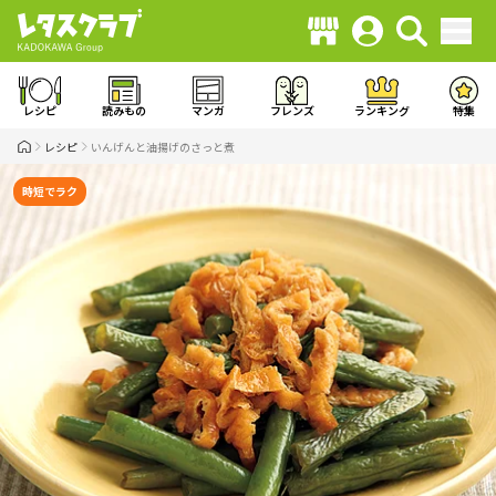
レシピ
読みもの
マンガ
フレンズ
ランキング
特集
レシピ
いんげんと油揚げのさっと煮
時短でラク