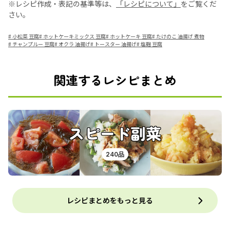
※レシピ作成・表記の基準等は、
「レシピについて」
をご覧くだ
さい。
#
小松菜 豆腐
#
ホットケーキミックス 豆腐
#
ホットケーキ 豆腐
#
たけのこ 油揚げ 煮物
#
チャンプルー 豆腐
#
オクラ 油揚げ
#
トースター 油揚げ
#
塩麹 豆腐
関連するレシピまとめ
スピード副菜
240品
レシピまとめをもっと見る