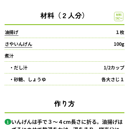
材料（２人分）
油揚げ
１枚
さやいんげん
100g
煮汁
・だし汁
1/2カップ
・砂糖、しょうゆ
各大さじ１
作り方
いんげんは手で３〜４cm長さに折る。油揚げは
1