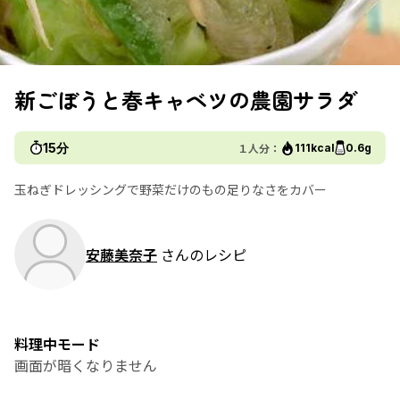
新ごぼうと春キャベツの農園サラダ
15分
１人分：
111kcal
0.6g
玉ねぎドレッシングで野菜だけのもの足りなさをカバー
安藤美奈子
さんのレシピ
料理中モード
画面が暗くなりません