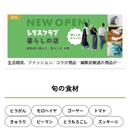
注目
生活雑貨、ファッション、コラボ商品…編集部厳選の商品が買
えるECサイト
旬の食材
とうがん
モロヘイヤ
ゴーヤー
トマト
きゅうり
ピーマン
とうもろこし
ズッキーニ