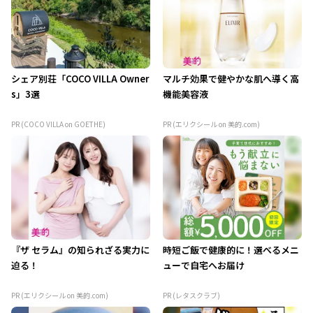
シェア別荘「COCO VILLA Owner
マルチ効果で健やかな肌へ導く高
s」3選
機能美容液
PR (COCO VILLA on GOETHE)
PR (エリクシール on 美的.com)
『ザ セラム』の知られざる実力に
時短ご飯で健康的に！選べるメニ
迫る！
ューで自宅へお届け
PR (エリクシール on 美的.com)
PR (レタスクラブ)