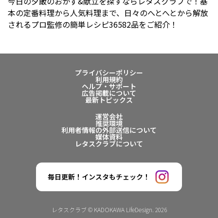
今日の夕飯のおかず&献立を探すならレタスクラブで！基
本の定番料理から人気料理まで、日々のへとへとから解放
されるプロ監修の簡単レシピ36582品をご紹介！
プライバシーポリシー
利用規約
ヘルプ・サポート
広告掲載について
最新トピックス
運営会社
推奨環境
利用者情報の外部送信について
媒体資料
レタスクラブについて
毎日更新！インスタもチェック！
レタスクラブ © KADOKAWA LifeDesign. 2026