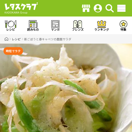
レシピ
読みもの
マンガ
フレンズ
ランキング
特集
レシピ
新ごぼうと春キャベツの農園サラダ
時短でラク