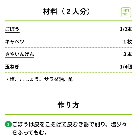
材料（２人分）
ごぼう
1/2本
キャベツ
１枚
さやいんげん
３本
玉ねぎ
1/4個
・塩、こしょう、サラダ油、酢
作り方
ごぼうは皮を
こそげて
皮むき器で削り、塩少々
1
をふってもむ。