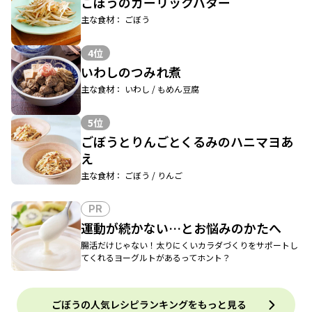
ごぼうのガーリックバター
主な食材： ごぼう
4位
いわしのつみれ煮
主な食材： いわし / もめん豆腐
5位
ごぼうとりんごとくるみのハニマヨあ
え
主な食材： ごぼう / りんご
PR
運動が続かない…とお悩みのかたへ
腸活だけじゃない！太りにくいカラダづくりをサポートし
てくれるヨーグルトがあるってホント？
ごぼうの人気レシピランキングをもっと見る