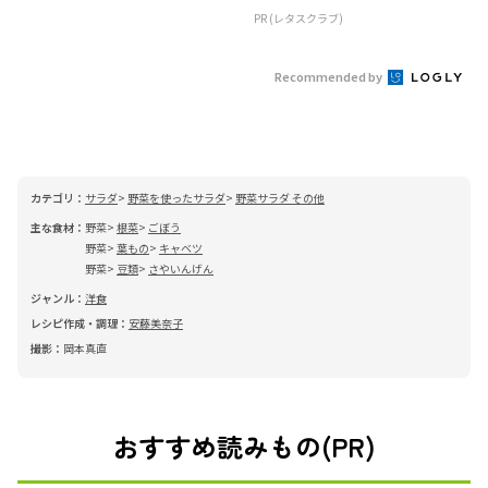
PR (レタスクラブ)
Recommended by
カテゴリ：
サラダ
野菜を使ったサラダ
野菜サラダ その他
主な食材：
野菜
根菜
ごぼう
野菜
葉もの
キャベツ
野菜
豆類
さやいんげん
ジャンル：
洋食
レシピ作成・調理：
安藤美奈子
撮影：
岡本真直
おすすめ読みもの(PR)