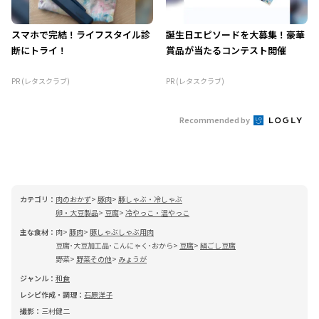
スマホで完結！ライフスタイル診
誕生日エピソードを大募集！豪華
断にトライ！
賞品が当たるコンテスト開催
PR (レタスクラブ)
PR (レタスクラブ)
Recommended by
カテゴリ：
肉のおかず
豚肉
豚しゃぶ・冷しゃぶ
卵・大豆製品
豆腐
冷やっこ・温やっこ
主な食材：
肉
豚肉
豚しゃぶしゃぶ用肉
豆腐･大豆加工品･こんにゃく･おから
豆腐
絹ごし豆腐
野菜
野菜その他
みょうが
ジャンル：
和食
レシピ作成・調理：
石原洋子
撮影：
三村健二