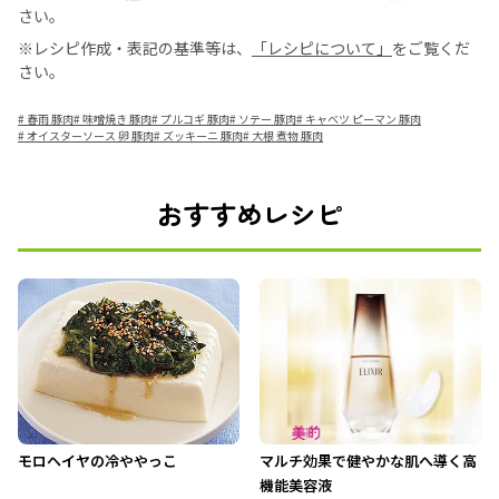
さい。
※レシピ作成・表記の基準等は、
「レシピについて」
をご覧くだ
さい。
#
春雨 豚肉
#
味噌焼き 豚肉
#
プルコギ 豚肉
#
ソテー 豚肉
#
キャベツ ピーマン 豚肉
#
オイスターソース 卵 豚肉
#
ズッキーニ 豚肉
#
大根 煮物 豚肉
おすすめレシピ
モロヘイヤの冷ややっこ
マルチ効果で健やかな肌へ導く高
機能美容液