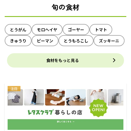
旬の食材
とうがん
モロヘイヤ
ゴーヤー
トマト
きゅうり
ピーマン
とうもろこし
ズッキーニ
食材をもっと見る
注目