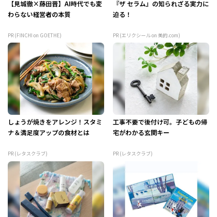
【見城徹×藤田晋】AI時代でも変
『ザ セラム』の知られざる実力に
わらない経営者の本質
迫る！
PR (FINCHI on GOETHE)
PR (エリクシール on 美的.com)
しょうが焼きをアレンジ！スタミ
工事不要で後付け可。子どもの帰
ナ＆満足度アップの食材とは
宅がわかる玄関キー
PR (レタスクラブ)
PR (レタスクラブ)