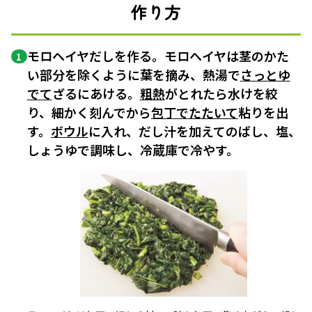
作り方
モロヘイヤだしを作る。モロヘイヤは茎のかた
1
い部分を除くように葉を摘み、熱湯で
さっとゆ
でて
ざるにあける。
粗熱
がとれたら水けを絞
り、細かく刻んでから
包丁でたたいて
粘りを出
す。
ボウル
に入れ、だし汁を加えてのばし、塩、
しょうゆで調味し、冷蔵庫で冷やす。