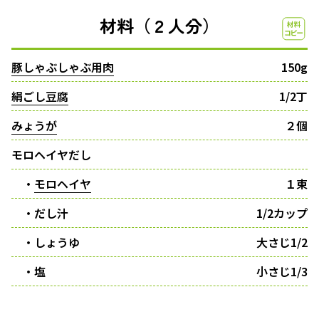
材料（２人分）
豚しゃぶしゃぶ用肉
150g
絹ごし豆腐
1/2丁
みょうが
２個
モロヘイヤだし
・
モロヘイヤ
１束
・だし汁
1/2カップ
・しょうゆ
大さじ1/2
・塩
小さじ1/3