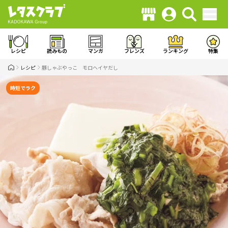
レシピ
読みもの
マンガ
フレンズ
ランキング
特集
レシピ
豚しゃぶやっこ モロヘイヤだし
時短でラク