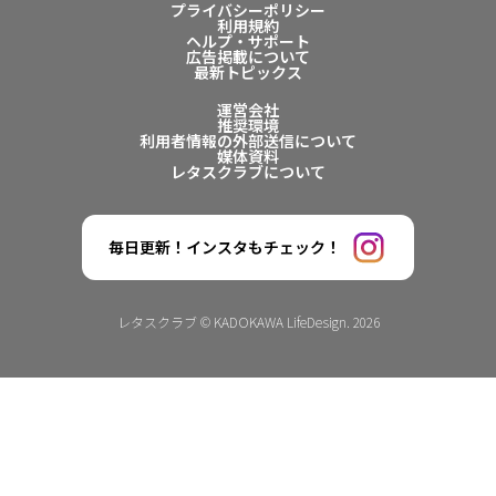
プライバシーポリシー
利用規約
ヘルプ・サポート
広告掲載について
最新トピックス
運営会社
推奨環境
利用者情報の外部送信について
媒体資料
レタスクラブについて
毎日更新！インスタもチェック！
レタスクラブ © KADOKAWA LifeDesign. 2026