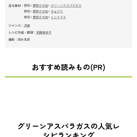
主な食材：
野菜
野菜その他
グリーンアスパラガス
野菜
野菜その他
きゅうり
野菜
野菜その他
ミニトマト
ジャンル：
洋食
レシピ作成・調理：
安藤美奈子
撮影：
岡本真直
おすすめ読みもの(PR)
グリーンアスパラガスの人気レ
シピランキング