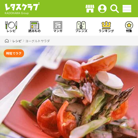
レシピ
読みもの
マンガ
フレンズ
ランキング
特集
レシピ
ヨーグルトサラダ
時短でラク