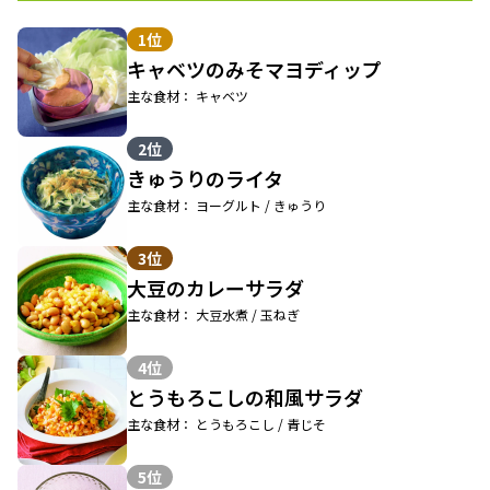
1位
キャベツのみそマヨディップ
主な食材： キャベツ
2位
きゅうりのライタ
主な食材： ヨーグルト / きゅうり
3位
大豆のカレーサラダ
主な食材： 大豆水煮 / 玉ねぎ
4位
とうもろこしの和風サラダ
主な食材： とうもろこし / 青じそ
5位