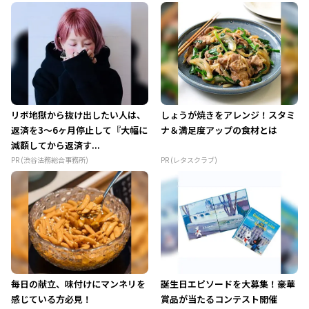
リボ地獄から抜け出したい人は、
しょうが焼きをアレンジ！スタミ
返済を3～6ヶ月停止して『大幅に
ナ＆満足度アップの食材とは
減額してから返済す...
PR (渋谷法務総合事務所)
PR (レタスクラブ)
毎日の献立、味付けにマンネリを
誕生日エピソードを大募集！豪華
感じている方必見！
賞品が当たるコンテスト開催