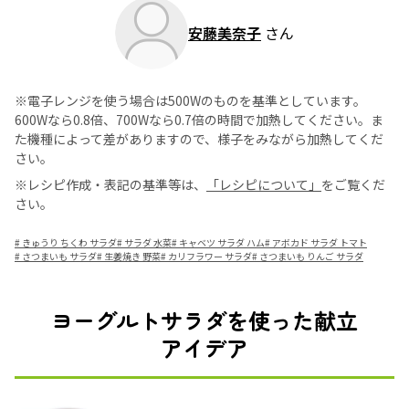
安藤美奈子
さん
※電子レンジを使う場合は500Wのものを基準としています。
600Wなら0.8倍、700Wなら0.7倍の時間で加熱してください。ま
た機種によって差がありますので、様子をみながら加熱してくだ
さい。
※レシピ作成・表記の基準等は、
「レシピについて」
をご覧くだ
さい。
#
きゅうり ちくわ サラダ
#
サラダ 水菜
#
キャベツ サラダ ハム
#
アボカド サラダ トマト
#
さつまいも サラダ
#
生姜焼き 野菜
#
カリフラワー サラダ
#
さつまいも りんご サラダ
ヨーグルトサラダを使った献立
アイデア