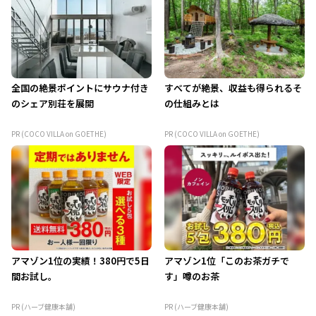
全国の絶景ポイントにサウナ付き
すべてが絶景、収益も得られるそ
のシェア別荘を展開
の仕組みとは
PR (COCO VILLA on GOETHE)
PR (COCO VILLA on GOETHE)
アマゾン1位の実績！380円で5日
アマゾン1位「このお茶ガチで
間お試し。
す」噂のお茶
PR (ハーブ健康本舗)
PR (ハーブ健康本舗)