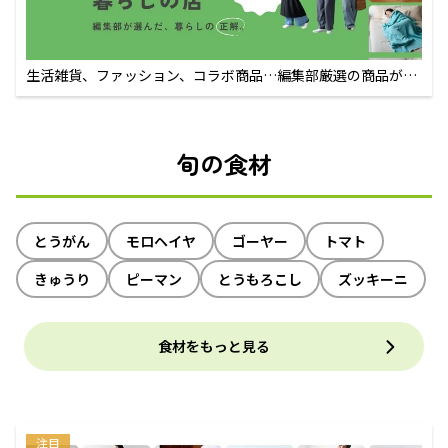
生活雑貨、ファッション、コラボ商品…編集部厳選の商品が買
えるECサイト
旬の食材
とうがん
モロヘイヤ
ゴーヤー
トマト
きゅうり
ピーマン
とうもろこし
ズッキーニ
食材をもっと見る
注目