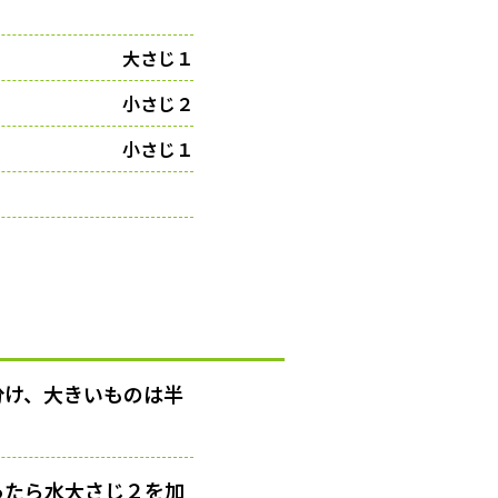
大さじ１
小さじ２
小さじ１
分け、大きいものは半
ったら
水大さじ２を加