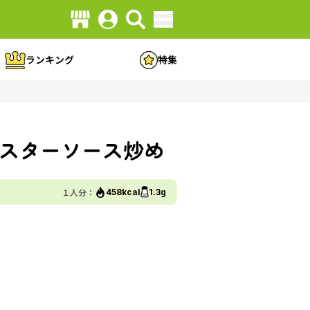
ランキング
特集
スターソース炒め
１人分：
458kcal
1.3g