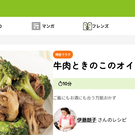
の
マンガ
フレンズ
時短でラク
牛肉ときのこのオイ
10分
ご飯にもお酒にも合う万能おかず
伊藤朗子
さんのレシピ