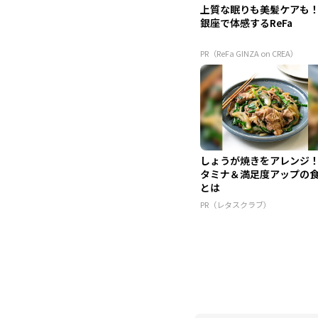
上質な眠りも美髪ケアも
銀座で体感するReFa
PR（ReFa GINZA on CREA）
しょうが焼きをアレンジ
タミナ＆満足度アップの
とは
PR（レタスクラブ）