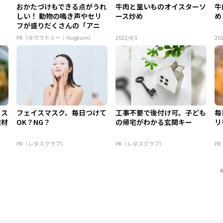
！
おかたづけもできる点がうれ
牛肉と里いものオイスターソ
牛
しい！ 動物の鳴き声やセリ
ース炒め
め
フが盛りだくさんの「アニ
ア ...
PR（タカラトミー｜Hugkum）
2022/4/1
202
！ス
フェイスマスク、毎日つけて
工事不要で後付け可。子ども
毎
食材
OK？NG？
の帰宅がわかる玄関キー
リ
PR（レタスクラブ）
PR（レタスクラブ）
P