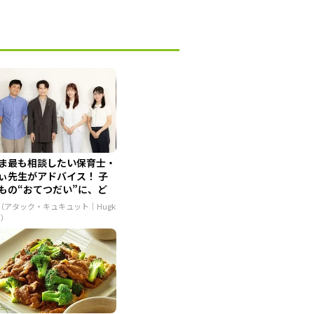
ま最も相談したい保育士・
ぃ先生がアドバイス！ 子
もの“おてつだい”に、ど
..
R（アタック・キュキュット｜Hugk
m）