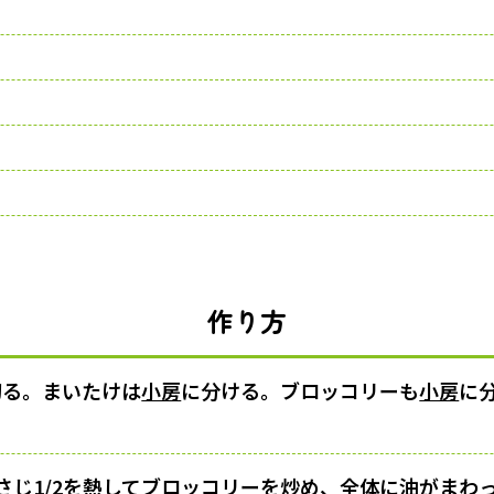
作り方
切る。まいたけは
小房
に分ける。ブロッコリーも
小房
に
さじ1/2を熱してブロッコリーを炒め、全体に
油がまわ