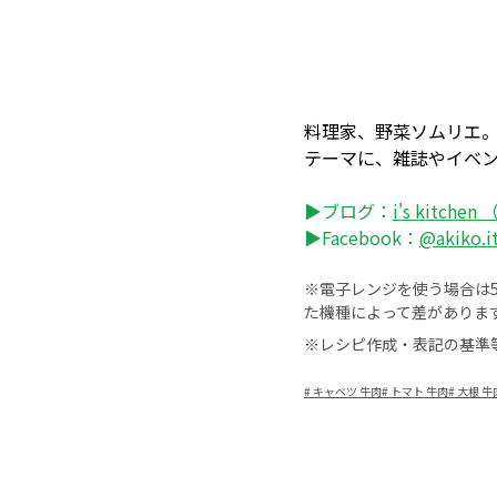
料理家、野菜ソムリエ。料
テーマに、雑誌やイベント
▶ブログ：
i's kitch
▶Facebook：
@akiko.i
※電子レンジを使う場合は50
た機種によって差がありま
※レシピ作成・表記の基準
#
キャベツ 牛肉
#
トマト 牛肉
#
大根 牛