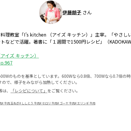
伊藤朗子
さん
理教室「I's kitchen （アイズ キッチン）」主宰。「やさ
などで活躍。著書に「１週間で1500円レシピ」（KADOKA
en （アイズ キッチン）
to.967
0Wのものを基準としています。600Wなら0.8倍、700Wなら0.7倍
すので、様子をみながら加熱してください。
等は、
「レシピについて」
をご覧ください。
肉
#
牛肉 玉ねぎ
#
ししとう 牛肉
#
セロリ 牛肉
#
ゴーヤ 牛肉
#
エリンギ 牛肉