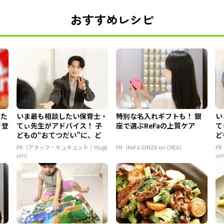
おすすめレシピ
てた
いま最も相談したい保育士・
特別な名入れギフトも！ 銀
い
々登
てぃ先生がアドバイス！ 子
座で選ぶReFaの上質ケア
て
どもの“おてつだい”に、ど
ど
ん...
ん.
PR（アタック・キュキュット｜Hugk
PR（ReFa GINZA on CREA）
P
um）
u