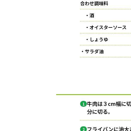
合わせ調味料
・酒
・オイスターソース
・しょうゆ
・サラダ油
牛肉は３cm幅に
1
分に切る。
フライパンに油大
2