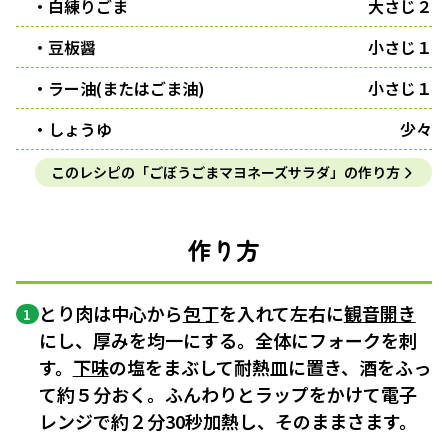
・白練りごま
大さじ２
・豆板醤
小さじ１
・ラー油(またはごま油)
小さじ１
・しょうゆ
少々
このレシピの「ごぼうごまマヨネーズサラダ」の作り方
作り方
とり肉は中心から
包丁
を入れて左右に
観音開き
1
にし、厚みを均一にする。全体にフォークを刺
す。
下味
の塩をまぶして耐熱皿に置き、酒をふっ
て約５分おく。ふんわりとラップをかけて電子
レンジで約２分30秒加熱し、そのままさます。