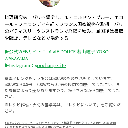
料理研究家。パリへ留学し、ル・コルドン・ブルー、エコ
ール・フェランディを経てフランス国家資格を取得。パリ
のパティスリーやレストランで経験を積み、帰国後は書籍
や雑誌、テレビなどで活躍する。
▶公式WEBサイト：
LA VIE DOUCE 若山曜子 YOKO
WAKAYAMA
▶Instagram：
yoochanpetite
※電子レンジを使う場合は500Wのものを基準としています。
600Wなら0.8倍、700Wなら0.7倍の時間で加熱してください。ま
た機種によって差がありますので、様子をみながら加熱してくだ
さい。
※レシピ作成・表記の基準等は、
「レシピについて」
をご覧くだ
さい。
#
たれ バンバンジー
#
ごまだれ バンバンジー
#
塩釜焼き 肉
#
タコライス 肉
#
しいたけ 肉
#
とりむね肉 照り焼き
#
大根 煮物 肉
#
おでん 肉 豚バラ