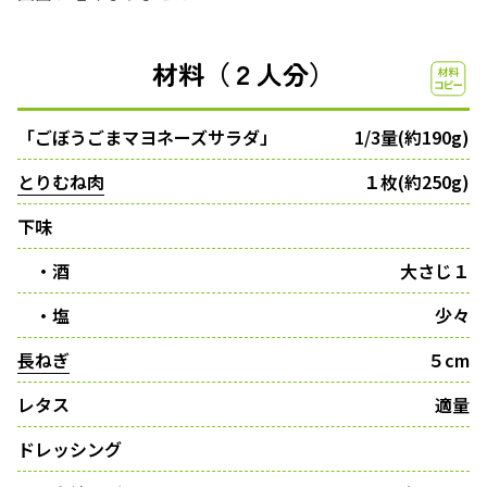
材料（２人分）
「ごぼうごまマヨネーズサラダ」
1/3量(約190g)
とりむね肉
１枚(約250g)
下味
・酒
大さじ１
・塩
少々
長ねぎ
５cm
レタス
適量
ドレッシング