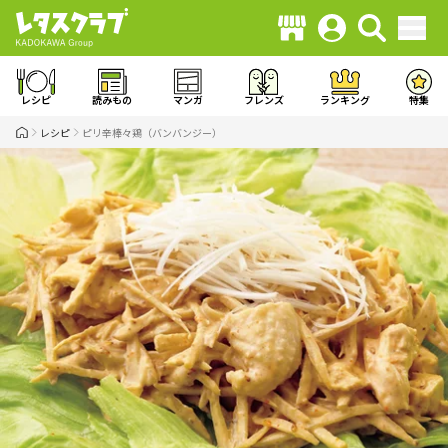
レシピ
読みもの
マンガ
フレンズ
ランキング
特集
レシピ
ピリ辛棒々鶏（バンバンジー）