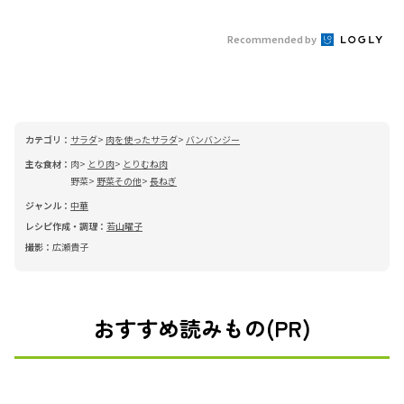
Recommended by
カテゴリ：
サラダ
肉を使ったサラダ
バンバンジー
主な食材：
肉
とり肉
とりむね肉
野菜
野菜その他
長ねぎ
ジャンル：
中華
レシピ作成・調理：
若山曜子
撮影：
広瀬貴子
おすすめ読みもの(PR)