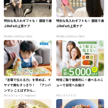
特別な名入れギフトも！ 銀座で選
特別な名入れギフトも！ 銀座で選
ぶReFaの上質ケア
ぶReFaの上質ケア
PR (ReFa GINZA on CREA)
PR (ReFa GINZA on CREA)
「言葉で伝える力」を育めば、イ
時短ご飯で健康的に！選べるメニ
ヤイヤ期もすっきり！ 「アンパ
ューで自宅へお届け
ンマン ことばずかん...
PR (セガフェイブ｜HugKum)
PR (レタスクラブ)