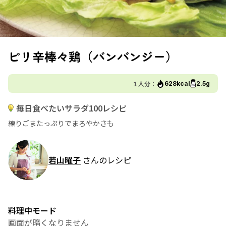
ピリ辛棒々鶏（バンバンジー）
１人分：
628kcal
2.5g
毎日食べたいサラダ100レシピ
練りごまたっぷりでまろやかさも
若山曜子
さんのレシピ
料理中モード
画面が暗くなりません