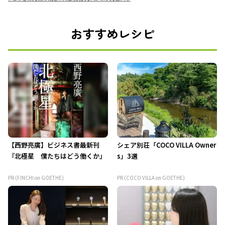
おすすめレシピ
【西野亮廣】ビジネス書最新刊
シェア別荘「COCO VILLA Owner
『北極星 僕たちはどう働くか』
s」3選
PR (FINCHI on GOETHE)
PR (COCO VILLA on GOETHE)