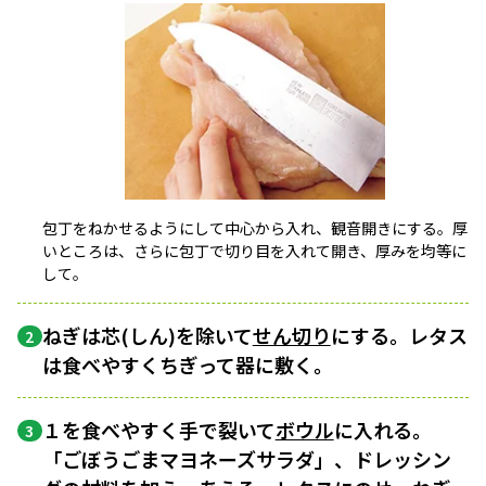
包丁をねかせるようにして中心から入れ、観音開きにする。厚
いところは、さらに包丁で切り目を入れて開き、厚みを均等に
して。
ねぎは芯(しん)を除いて
せん切り
にする。レタス
2
は食べやすくちぎって器に敷く。
１を食べやすく手で裂いて
ボウル
に入れる。
3
「ごぼうごまマヨネーズサラダ」、ドレッシン