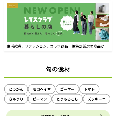
注目
生活雑貨、ファッション、コラボ商品…編集部厳選の商品が買
えるECサイト
旬の食材
とうがん
モロヘイヤ
ゴーヤー
トマト
きゅうり
ピーマン
とうもろこし
ズッキーニ