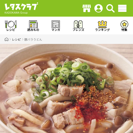
レシピ
読みもの
マンガ
フレンズ
ランキング
特集
レシピ
豚バラうどん