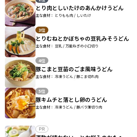
とり肉としいたけのあんかけうどん
主な食材： とりもも肉 / しいたけ
3位
とりむねとかぼちゃの豆乳みそうどん
主な食材： 豆乳 / 万能ねぎの小口切り
4位
豚こまと豆苗のごま風味うどん
主な食材： 冷凍うどん / 豚こま切れ肉
5位
豚キムチと落とし卵のうどん
主な食材： 冷凍うどん / 豚バラ薄切り肉
PR