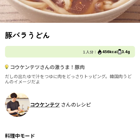
豚バラうどん
１人分：
456kcal
3.4g
コウケンテツさんの激うま！豚肉
だしの出たゆで汁をつゆに肉をどっさりトッピング。韓国肉うど
んのイメージだよ
コウケンテツ
さんのレシピ
料理中モード