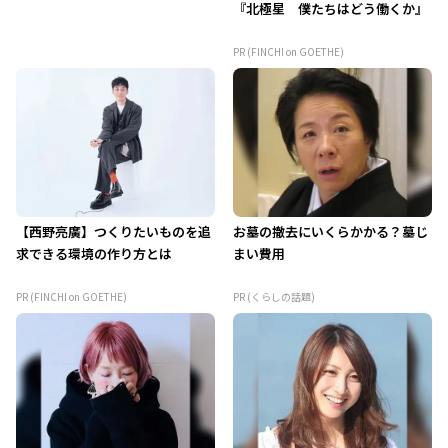
『北極星 僕たちはどう働くか』
PR (FINCHI on GOETHE)
【西野亮廣】つくりたいものを追
お墓の撤去にいくらかかる？墓じ
求できる環境の作り方とは
まい費用
PR (FINCHI on GOETHE)
PR (くらしの話題)