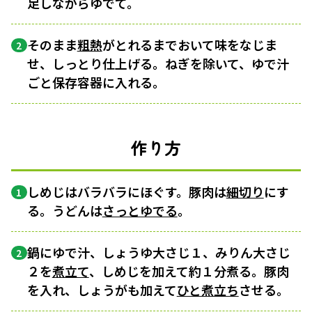
足しながらゆでて。
そのまま
粗熱
がとれるまでおいて味をなじま
2
せ、しっとり仕上げる。ねぎを除いて、ゆで汁
ごと保存容器に入れる。
作り方
しめじはバラバラにほぐす。豚肉は
細切り
にす
1
る。うどんは
さっとゆでる
。
鍋にゆで汁、しょうゆ大さじ１、みりん大さじ
2
２を
煮立て
、しめじを加えて約１分煮る。豚肉
を入れ、しょうがも加えて
ひと煮立ち
させる。