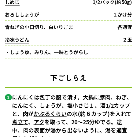
しめじ
1/2パック(約50g)
おろししょうが
１かけ分
青ねぎの小口切り、白いりごま
各適宜
冷凍うどん
２玉
・しょうゆ、みりん、一味とうがらし
下ごしらえ
にんにくは
包丁
の腹で潰す。大鍋に豚肉、ねぎ、
1
にんにく、しょうが、塩小さじ１、酒1/2カップ
と、肉が
かぶるくらい
の水(約６カップ)を入れて
煮立て
、
アク
を取って、20〜25分ゆでる。途
中、肉の表面が湯から出ないように、湯を適宜