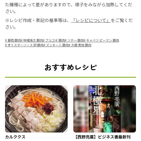
た機種によって差がありますので、様子をみながら加熱してくだ
さい。
※レシピ作成・表記の基準等は、
「レシピについて」
をご覧くだ
さい。
#
春雨 豚肉
#
味噌焼き 豚肉
#
プルコギ 豚肉
#
ソテー 豚肉
#
キャベツ ピーマン 豚肉
#
オイスターソース 卵 豚肉
#
ズッキーニ 豚肉
#
大根 煮物 豚肉
おすすめレシピ
カルククス
【西野亮廣】ビジネス書最新刊