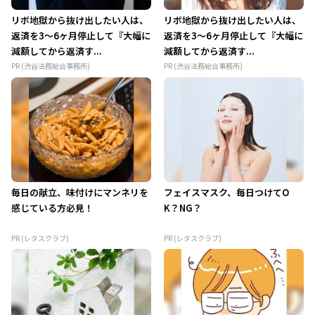
リボ地獄から抜け出したい人は、
リボ地獄から抜け出したい人は、
返済を3～6ヶ月停止して『大幅に
返済を3～6ヶ月停止して『大幅に
減額してから返済す...
減額してから返済す...
PR (渋谷法務総合事務所)
PR (渋谷法務総合事務所)
毎日の献立、味付けにマンネリを
フェイスマスク、毎日つけてO
感じている方必見！
K？NG？
PR (レタスクラブ)
PR (レタスクラブ)