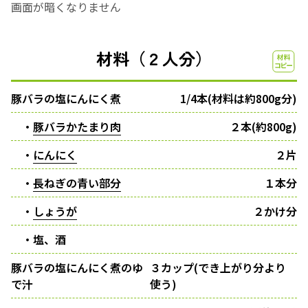
画面が暗くなりません
材料（２人分）
豚バラの塩にんにく煮
1/4本(材料は約800g分)
・
豚バラかたまり肉
２本(約800g)
・
にんにく
２片
・
長ねぎの青い部分
１本分
・
しょうが
２かけ分
・塩、酒
豚バラの塩にんにく煮のゆ
３カップ(でき上がり分より
で汁
使う)