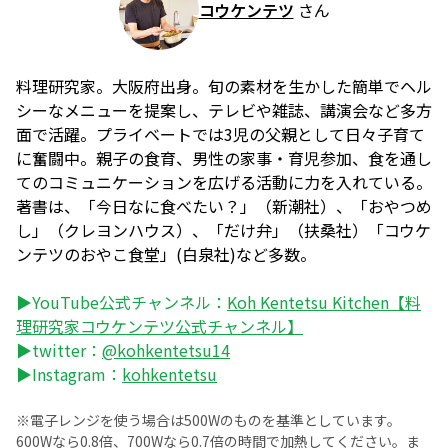
コウケンテツ
さん
料理研究家。大阪府出身。旬の素材を生かした簡単でヘル
シーなメニューを提案し、テレビや雑誌、講演会など多方
面で活躍。プライベートでは3児の父親として日々子育て
に奮闘中。親子の食育、男性の家事・育児参加、食を通し
てのコミュニケーションを広げる活動に力を入れている。
著書は、「今日なに食べたい？」（新潮社）、「おやつめ
し」（クレヨンハウス）、「だけ弁」（扶桑社）「コウケ
ンテツのおやこ食堂」(白泉社)など多数。
▶YouTube公式チャンネル：
Koh Kentetsu Kitchen【料
理研究家コウケンテツ公式チャンネル】
▶twitter：
@kohkentetsu14
▶Instagram：
kohkentetsu
※電子レンジを使う場合は500Wのものを基準としています。
600Wなら0.8倍、700Wなら0.7倍の時間で加熱してください。ま