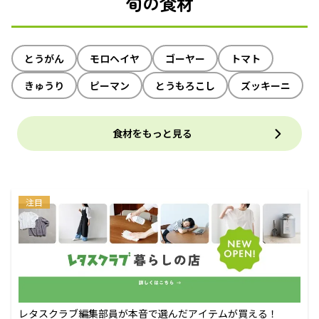
旬の食材
とうがん
モロヘイヤ
ゴーヤー
トマト
きゅうり
ピーマン
とうもろこし
ズッキーニ
食材をもっと見る
注目
レタスクラブ編集部員が本音で選んだアイテムが買える！