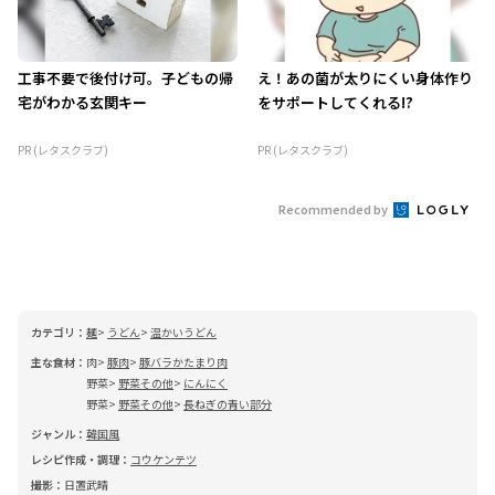
工事不要で後付け可。子どもの帰
え！あの菌が太りにくい身体作り
宅がわかる玄関キー
をサポートしてくれる!?
PR (レタスクラブ)
PR (レタスクラブ)
Recommended by
カテゴリ：
麺
うどん
温かいうどん
主な食材：
肉
豚肉
豚バラかたまり肉
野菜
野菜その他
にんにく
野菜
野菜その他
長ねぎの青い部分
ジャンル：
韓国風
レシピ作成・調理：
コウケンテツ
撮影：
日置武晴