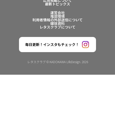
広告掲載について
最新トピックス
運営会社
推奨環境
利用者情報の外部送信について
媒体資料
レタスクラブについて
毎日更新！インスタもチェック！
レタスクラブ © KADOKAWA LifeDesign. 2026