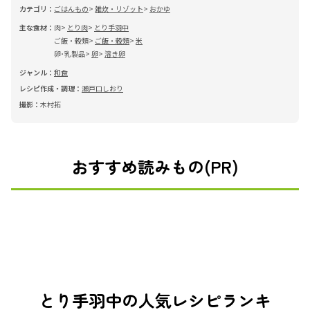
カテゴリ：
ごはんもの
雑炊・リゾット
おかゆ
主な食材：
肉
とり肉
とり手羽中
ご飯・穀類
ご飯・穀類
米
卵･乳製品
卵
溶き卵
ジャンル：
和食
レシピ作成・調理：
瀬戸口しおり
撮影：
木村拓
おすすめ読みもの(PR)
とり手羽中の人気レシピランキ