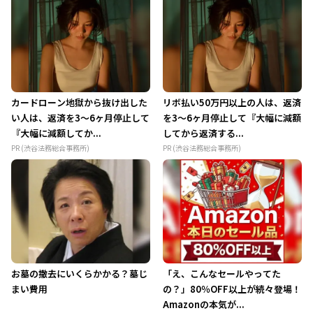
カードローン地獄から抜け出した
リボ払い50万円以上の人は、返済
い人は、返済を3～6ヶ月停止して
を3～6ヶ月停止して『大幅に減額
『大幅に減額してか...
してから返済する...
PR (渋谷法務総合事務所)
PR (渋谷法務総合事務所)
お墓の撤去にいくらかかる？墓じ
「え、こんなセールやってた
まい費用
の？」80％OFF以上が続々登場！
Amazonの本気が...