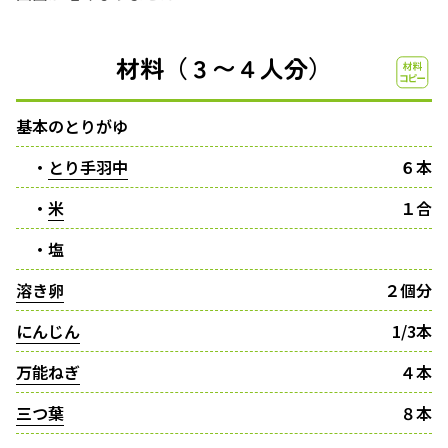
材料（３〜４人分）
基本のとりがゆ
・
とり手羽中
６本
・
米
１合
・塩
溶き卵
２個分
にんじん
1/3本
万能ねぎ
４本
三つ葉
８本