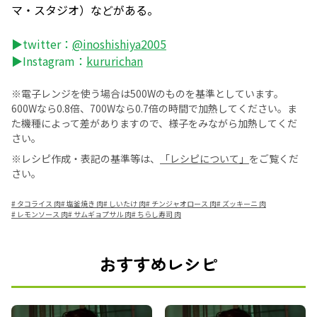
マ・スタジオ）などがある。
▶twitter：
@inoshishiya2005
▶Instagram：
kururichan
※電子レンジを使う場合は500Wのものを基準としています。
600Wなら0.8倍、700Wなら0.7倍の時間で加熱してください。ま
た機種によって差がありますので、様子をみながら加熱してくだ
さい。
※レシピ作成・表記の基準等は、
「レシピについて」
をご覧くだ
さい。
#
タコライス 肉
#
塩釜焼き 肉
#
しいたけ 肉
#
チンジャオロース 肉
#
ズッキーニ 肉
#
レモンソース 肉
#
サムギョプサル 肉
#
ちらし寿司 肉
おすすめレシピ