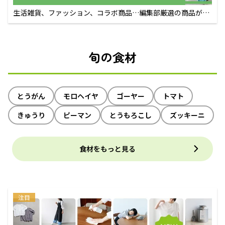
生活雑貨、ファッション、コラボ商品…編集部厳選の商品が買
えるECサイト
旬の食材
とうがん
モロヘイヤ
ゴーヤー
トマト
きゅうり
ピーマン
とうもろこし
ズッキーニ
食材をもっと見る
注目