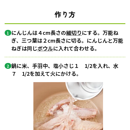
作り方
にんじんは４cm長さの
細切り
にする。万能ね
1
ぎ、三つ葉は２cm長さに切る。にんじんと万能
ねぎは同じ
ボウル
に入れて合わせる。
鍋に米、手羽中、塩小さじ１ 1/2を入れ、水
2
７ 1/2を加えて火にかける。