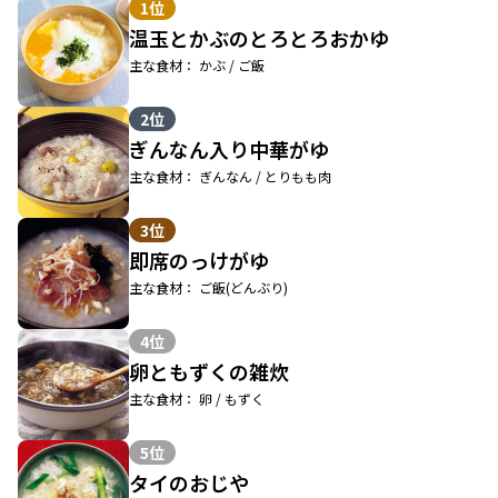
1位
温玉とかぶのとろとろおかゆ
主な食材： かぶ / ご飯
2位
ぎんなん入り中華がゆ
主な食材： ぎんなん / とりもも肉
3位
即席のっけがゆ
主な食材： ご飯(どんぶり)
4位
卵ともずくの雑炊
主な食材： 卵 / もずく
5位
タイのおじや