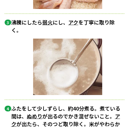
沸騰にしたら
弱火
にし、
アク
を丁寧に取り除
3
く。
ふたをして少しずらし、約40分煮る。煮ている
4
間は、
ぬめり
が出るのでかき混ぜないこと。
ア
ク
が出たら、そのつど取り除く。米がやわらか