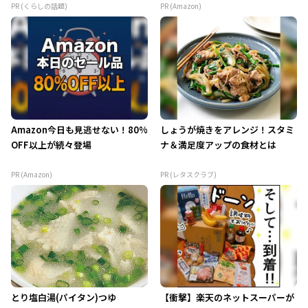
PR (くらしの話題)
PR (Amazon)
Amazon今日も見逃せない！80%
しょうが焼きをアレンジ！スタミ
OFF以上が続々登場
ナ＆満足度アップの食材とは
PR (Amazon)
PR (レタスクラブ)
とり塩白湯(パイタン)つゆ
【衝撃】楽天のネットスーパーが