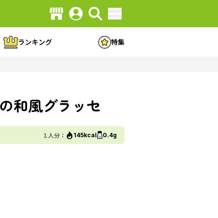
ランキング
特集
の和風グラッセ
１人分：
145kcal
0.4g