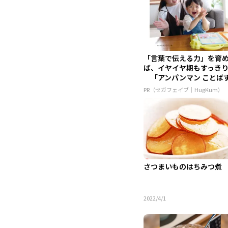
「言葉で伝える力」を育
ば、イヤイヤ期もすっき
「アンパンマン ことば
かん...
PR（セガフェイブ｜HugKum）
さつまいものはちみつ煮
2022/4/1