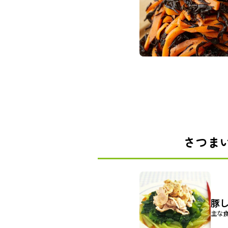
さつま
豚
主な食