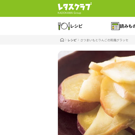
レシピ
読みも
レシピ
さつまいもとりんごの和風グラッセ