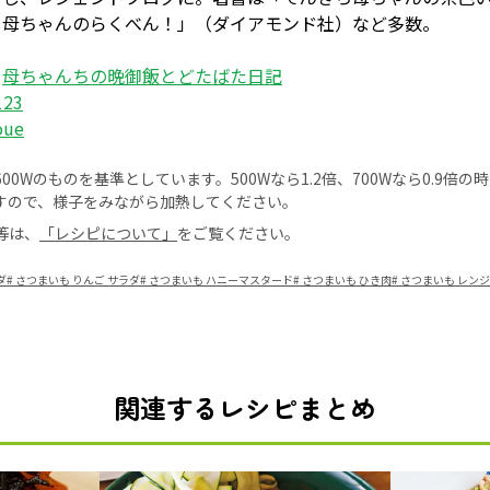
ち母ちゃんのらくべん！」（ダイアモンド社）など多数。
：
母ちゃんちの晩御飯とどたばた日記
123
oue
0Wのものを基準としています。500Wなら1.2倍、700Wなら0.9倍
すので、様子をみながら加熱してください。
等は、
「レシピについて」
をご覧ください。
ダ
#
さつまいも りんご サラダ
#
さつまいも ハニーマスタード
#
さつまいも ひき肉
#
さつまいも レンジ
関連するレシピまとめ