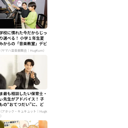
学校に慣れた今だからじっ
り選べる！ 小学１年生夏
みからの「音楽教室」デビ
..
R（ヤマハ音楽振興会｜HugKum）
ま最も相談したい保育士・
ぃ先生がアドバイス！ 子
もの“おてつだい”に、ど
..
R（アタック・キュキュット｜Hugk
m）