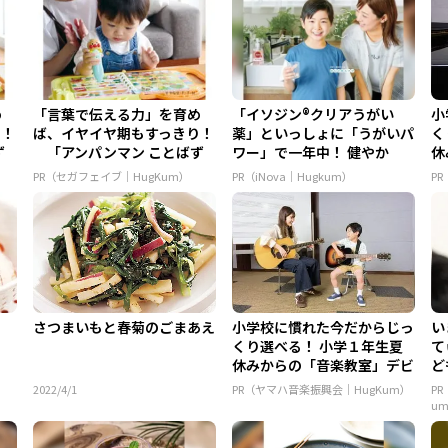
め
「言葉で伝える力」を育め
「イソジン®クリアうがい
小
り！
ば、イヤイヤ期もすっきり！
薬」といっしょに「うがいパ
く
ず
「アンパンマン ことばず
ワー」で一年中！ 健やか
休
かん...
ュ.
PR（セガフェイブ｜HugKum）
PR（iNova｜Hugkum）
P
さつまいもと春菊のごまあえ
小学校に慣れた今だからじっ
い
くり選べる！ 小学１年生夏
て
休みからの「音楽教室」デビ
ど
ュ...
ん.
2022/4/1
PR（ヤマハ音楽振興会｜HugKum）
P
u