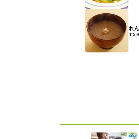
れ
主な食