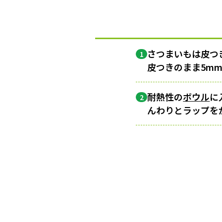
さつまいもは皮つ
1
皮つきのまま5m
耐熱性の
ボウル
に
2
んわりとラップを