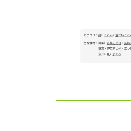
カテゴリ：
麺
うどん
温かいうど
主な食材：
野菜
野菜その他
長ね
野菜
野菜その他
三つ
魚介
魚
まぐろ