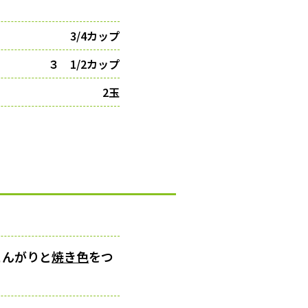
3/4カップ
３ 1/2カップ
2玉
こんがりと
焼き色
をつ