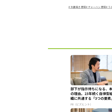
#
生姜焼き 野菜
#
チャーハン 野菜
#
う
部下が指示待ちになる、
の理由。23年続く自律型
織に共通する「3つの要素
PR（ビズヒント）