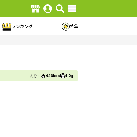
ランキング
特集
１人分：
446kcal
4.2g