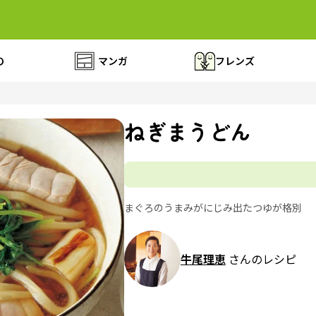
の
マンガ
フレンズ
ねぎまうどん
まぐろのうまみがにじみ出たつゆが格別
牛尾理恵
さんのレシピ