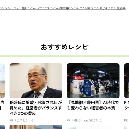
どん ジャージャー麺
#
うどん ラザニア
#
うどん 酸辣湯
#
うどん 冷たい
#
うどん 餃子
#
うどん 夏野菜
おすすめレシピ
本当
稲盛氏に論破・叱責され目が
【見城徹×藤田晋】AI時代で
F
組
覚めた。経営者がバランスす
も変わらない経営者の本質
ク
」
べき2つの背反
PR（ビズヒント）
PR（FINCHI on GOETHE）
PR