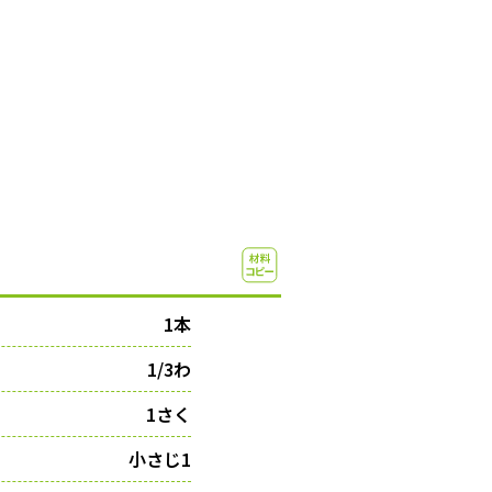
1本
1/3わ
1さく
小さじ1