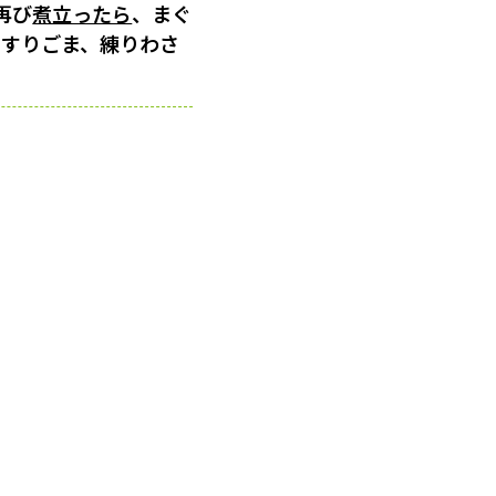
再び
煮立ったら
、まぐ
白すりごま、練りわさ