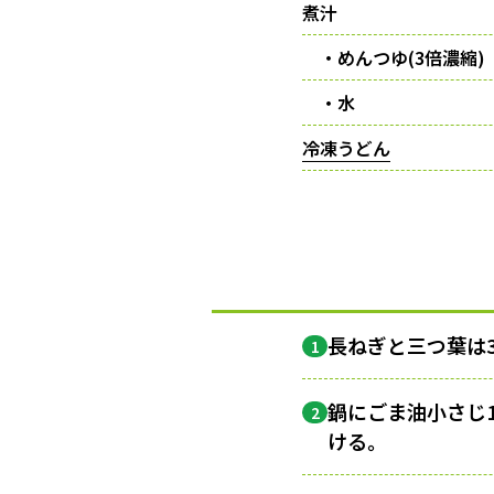
煮汁
・めんつゆ(3倍濃縮)
・水
冷凍うどん
長ねぎと三つ葉は
1
鍋にごま油小さじ
2
ける。