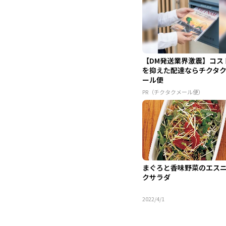
【DM発送業界激震】コス
を抑えた配達ならチクタ
ール便
PR（チクタクメール便）
まぐろと香味野菜のエス
クサラダ
2022/4/1