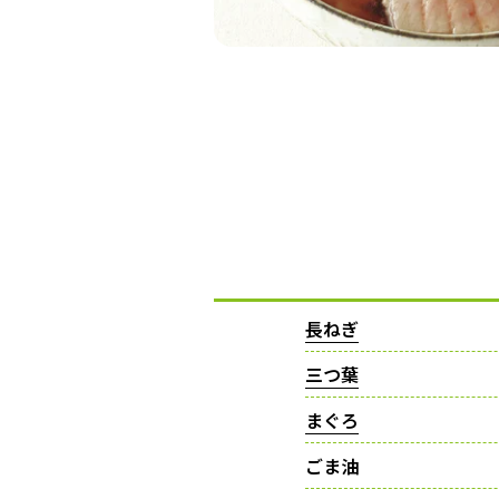
長ねぎ
三つ葉
まぐろ
ごま油