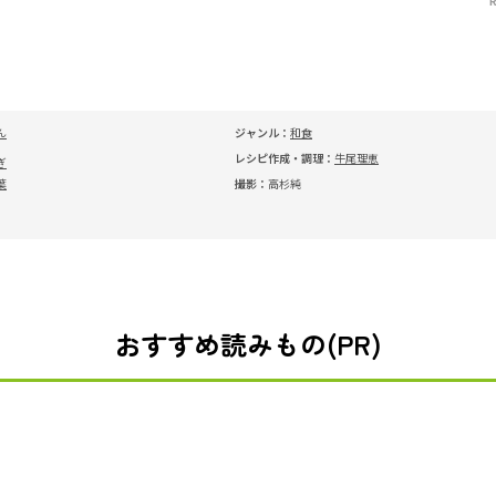
ん
ジャンル：
和食
レシピ作成・調理：
牛尾理恵
ぎ
葉
撮影：
高杉純
おすすめ読みもの(PR)