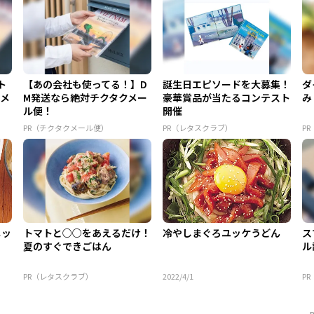
ト
【あの会社も使ってる！】D
誕生日エピソードを大募集！
ダ
クメ
M発送なら絶対チクタクメー
豪華賞品が当たるコンテスト
み
ル便！
開催
PR（チクタクメール便）
PR（レタスクラブ）
P
ニッ
トマトと○○をあえるだけ！
冷やしまぐろユッケうどん
ス
夏のすぐできごはん
ル
PR（レタスクラブ）
2022/4/1
P