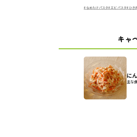
#
なめたけ パスタ
#
エビ パスタ
#
ひき肉
キャ
に
主な食