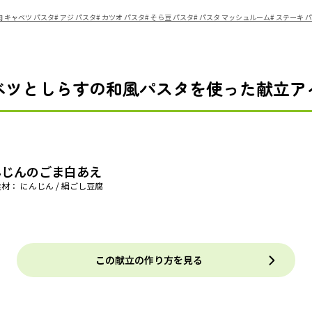
 キャベツ パスタ
#
アジ パスタ
#
カツオ パスタ
#
そら豆 パスタ
#
パスタ マッシュルーム
#
ステーキ 
ベツとしらすの和風パスタを使った献立ア
んじんのごま白あえ
材： にんじん / 絹ごし豆腐
この献立の作り方を見る