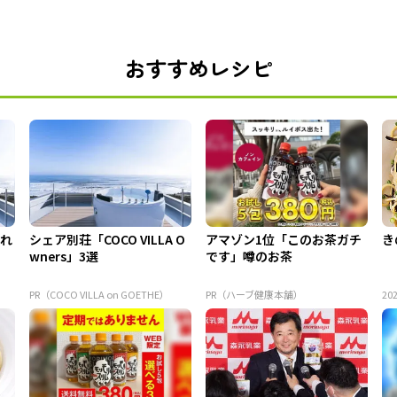
おすすめレシピ
られ
シェア別荘「COCO VILLA O
アマゾン1位「このお茶ガチ
き
wners」3選
です」噂のお茶
PR（COCO VILLA on GOETHE）
PR（ハーブ健康本舗）
202