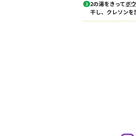
2の湯をきって
ボ
3
干し、クレソンを