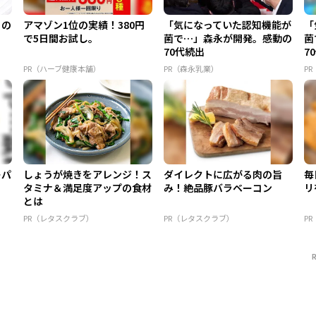
この
アマゾン1位の実績！380円
「気になっていた認知機能が
「
で5日間お試し。
菌で…」森永が開発。感動の
菌
70代続出
7
PR（ハーブ健康本舗）
PR（森永乳業）
P
ーパ
しょうが焼きをアレンジ！ス
ダイレクトに広がる肉の旨
毎
タミナ＆満足度アップの食材
み！絶品豚バラベーコン
リ
とは
PR（レタスクラブ）
PR（レタスクラブ）
P