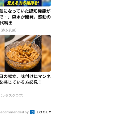
気になっていた認知機能が
で…」森永が開発。感動の
0代続出
R（森永乳業）
日の献立、味付けにマンネ
を感じている方必見！
R（レタスクラブ）
Recommended by