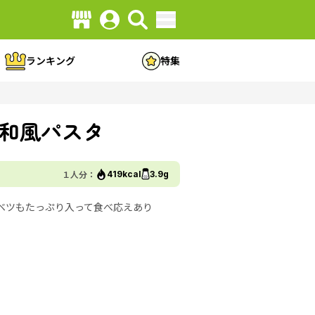
ランキング
特集
和風パスタ
１人分：
419kcal
3.9g
ベツもたっぷり入って食べ応えあり