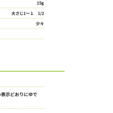
15g
大さじ1〜１ 1/2
少々
の表示どおりにゆで