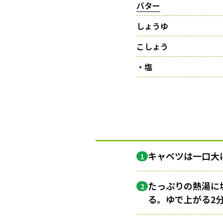
バター
しょうゆ
こしょう
・塩
キャベツは一口大
1
たっぷりの熱湯に
2
る。ゆで上がる2