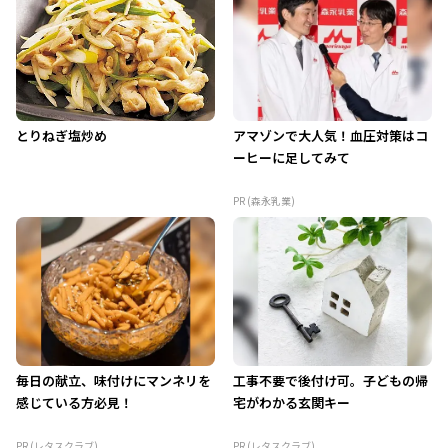
とりねぎ塩炒め
アマゾンで大人気！血圧対策はコ
ーヒーに足してみて
PR (森永乳業)
毎日の献立、味付けにマンネリを
工事不要で後付け可。子どもの帰
感じている方必見！
宅がわかる玄関キー
PR (レタスクラブ)
PR (レタスクラブ)