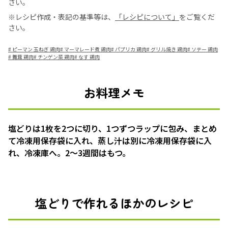
さい。
※レシピ作成・表記の基準等は、
「レシピについて」
をご覧くだ
さい。
#
ピーマン 玉ねぎ 鶏肉
#
マーマレード煮 鶏肉
#
パプリカ 鶏肉
#
グリル焼き 鶏肉
#
ソテー 鶏肉
#
舞茸 鶏肉
#
チンゲン菜 鶏肉
#
なす 鶏肉
お料理メモ
塩どりは1枚を2つに切り、1つずつラップに包み、まとめ
て冷凍用保存袋に入れ、蒸し汁は別に冷凍用保存袋に入
れ、冷凍庫へ。2〜3週間はもつ。
塩どりで作れるほかのレシピ