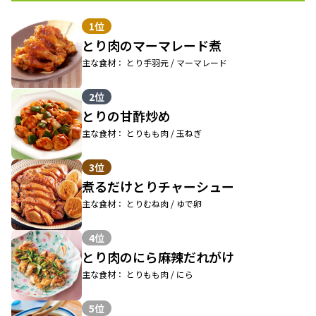
1位
とり肉のマーマレード煮
主な食材： とり手羽元 / マーマレード
2位
とりの甘酢炒め
主な食材： とりもも肉 / 玉ねぎ
3位
煮るだけとりチャーシュー
主な食材： とりむね肉 / ゆで卵
4位
とり肉のにら麻辣だれがけ
主な食材： とりもも肉 / にら
5位