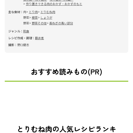
作り置きできる肉のおかず・おかずのもと
主な食材：
肉
とり肉
とりむね肉
野菜
根菜
しょうが
野菜
野菜その他
長ねぎの青い部分
ジャンル：
和食
レシピ作成・調理：
藤井恵
撮影：
野口健志
おすすめ読みもの(PR)
とりむね肉の人気レシピランキ