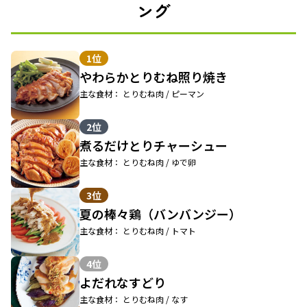
ング
1位
やわらかとりむね照り焼き
主な食材： とりむね肉 / ピーマン
2位
煮るだけとりチャーシュー
主な食材： とりむね肉 / ゆで卵
3位
夏の棒々鶏（バンバンジー）
主な食材： とりむね肉 / トマト
4位
よだれなすどり
主な食材： とりむね肉 / なす