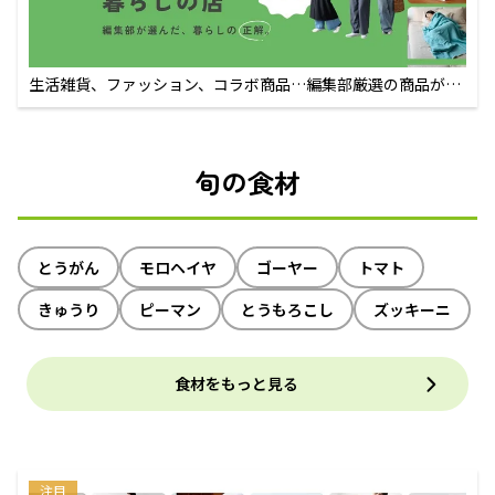
生活雑貨、ファッション、コラボ商品…編集部厳選の商品が買
えるECサイト
旬の食材
とうがん
モロヘイヤ
ゴーヤー
トマト
きゅうり
ピーマン
とうもろこし
ズッキーニ
食材をもっと見る
注目