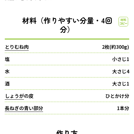
材料（作りやすい分量・4回
分）
とりむね肉
2枚(約300g)
塩
小さじ1
水
大さじ4
酒
大さじ1
しょうが
の皮
ひとかけ分
長ねぎの青い部分
1本分
作り方