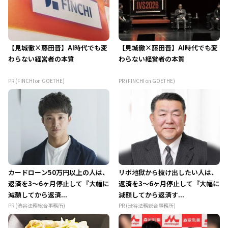
【見城徹×藤田晋】AI時代でも変
【見城徹×藤田晋】AI時代でも変
わらない経営者の本質
わらない経営者の本質
PR (FINCHI on GOETHE)
PR (FINCHI on GOETHE)
カードローン50万円以上の人は、
リボ地獄から抜け出したい人は、
返済を3～6ヶ月停止して『大幅に
返済を3～6ヶ月停止して『大幅に
減額してから返済...
減額してから返済す...
PR (渋谷法務総合事務所)
PR (渋谷法務総合事務所)