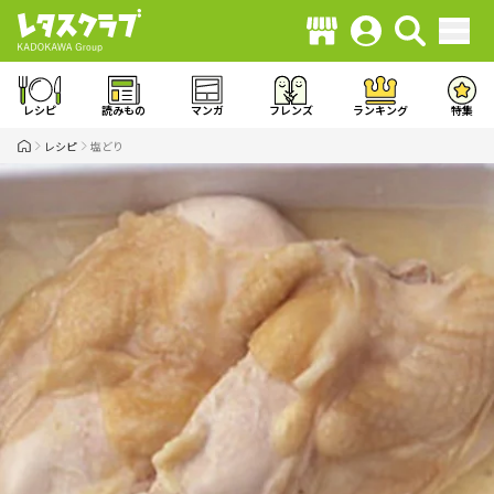
レシピ
読みもの
マンガ
フレンズ
ランキング
特集
レシピ
塩どり