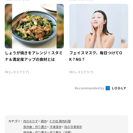
しょうが焼きをアレンジ！スタミ
フェイスマスク、毎日つけてO
ナ＆満足度アップの食材とは
K？NG？
PR (レタスクラブ)
PR (レタスクラブ)
Recommended by
カテゴリ：
肉のおかず
鶏肉
その他 鶏肉料理
保存食・作り置き
冷凍保存
肉の冷凍保存
保存食・作り置き
作り置き（冷蔵）