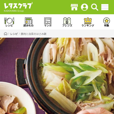
レシピ
読みもの
マンガ
フレンズ
ランキング
特集
レシピ
豚肉と白菜のはさみ鍋