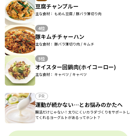
豆腐チャンプルー
主な食材： もめん豆腐 / 豚バラ薄切り肉
4位
豚キムチチャーハン
主な食材： 豚バラ薄切り肉 / キムチ
5位
オイスター回鍋肉(ホイコーロー)
主な食材： キャベツ / キャベツ
PR
運動が続かない…とお悩みのかたへ
腸活だけじゃない！太りにくいカラダづくりをサポートし
てくれるヨーグルトがあるってホント？