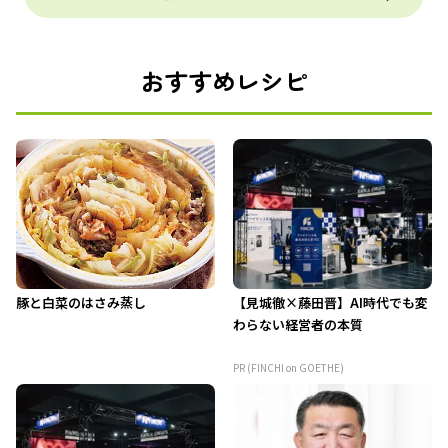
おすすめレシピ
豚と白菜のはさみ蒸し
【見城徹×藤田晋】AI時代でも変
わらない経営者の本質
PR (FINCHI on GOETHE)