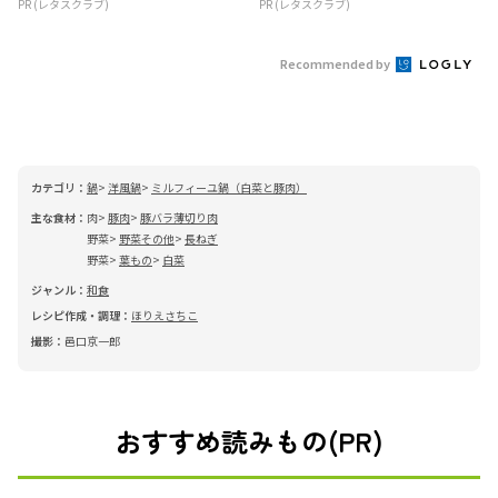
PR (レタスクラブ)
PR (レタスクラブ)
Recommended by
カテゴリ：
鍋
洋風鍋
ミルフィーユ鍋（白菜と豚肉）
主な食材：
肉
豚肉
豚バラ薄切り肉
野菜
野菜その他
長ねぎ
野菜
葉もの
白菜
ジャンル：
和食
レシピ作成・調理：
ほりえさちこ
撮影：
邑口京一郎
おすすめ読みもの(PR)