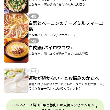
主な食材： 豚ひき肉 / 長ねぎのみじん切り
4位
白菜とベーコンのチーズミルフィーユ
鍋
主な食材： ベーコン / ピザ用チーズ
5位
白肉鍋(パイロウゴウ)
主な食材： 豚しょうが焼き用肉 / もめん豆腐
PR
運動が続かない…とお悩みのかたへ
腸活だけじゃない！太りにくいカラダづくりをサポートし
てくれるヨーグルトがあるってホント？
ミルフィーユ鍋（白菜と豚肉）の人気レシピランキン