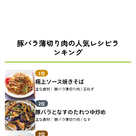
豚バラ薄切り肉の人気レシピラ
ンキング
1位
極上ソース焼きそば
主な食材： 豚バラ薄切り肉 / 玉ねぎ
2位
豚バラとなすのたれつゆ炒め
主な食材： 豚バラ薄切り肉 / なす
3位