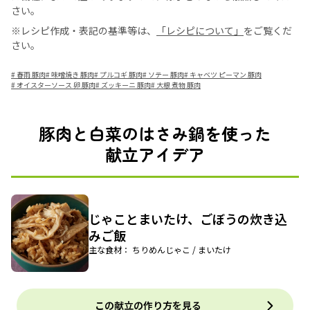
さい。
※レシピ作成・表記の基準等は、
「レシピについて」
をご覧くだ
さい。
#
春雨 豚肉
#
味噌焼き 豚肉
#
プルコギ 豚肉
#
ソテー 豚肉
#
キャベツ ピーマン 豚肉
#
オイスターソース 卵 豚肉
#
ズッキーニ 豚肉
#
大根 煮物 豚肉
豚肉と白菜のはさみ鍋を使った
献立アイデア
じゃことまいたけ、ごぼうの炊き込
みご飯
主な食材： ちりめんじゃこ / まいたけ
この献立の作り方を見る