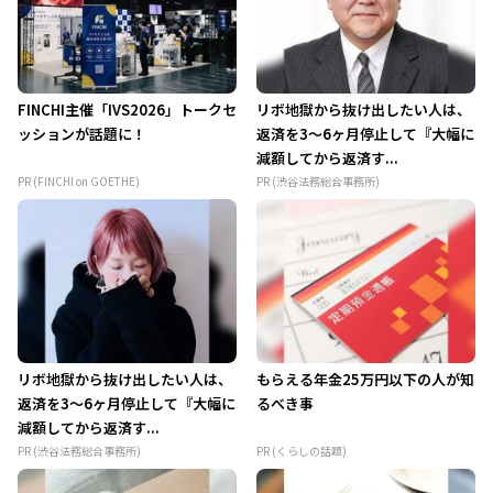
FINCHI主催「IVS2026」トークセ
リボ地獄から抜け出したい人は、
ッションが話題に！
返済を3～6ヶ月停止して『大幅に
減額してから返済す...
PR (FINCHI on GOETHE)
PR (渋谷法務総合事務所)
リボ地獄から抜け出したい人は、
もらえる年金25万円以下の人が知
返済を3～6ヶ月停止して『大幅に
るべき事
減額してから返済す...
PR (渋谷法務総合事務所)
PR (くらしの話題)