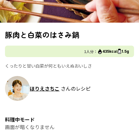
豚肉と白菜のはさみ鍋
1人分：
435kcal
1.5g
くったりと甘い白菜が何ともいえぬおいしさ
ほりえさちこ
さんのレシピ
料理中モード
画面が暗くなりません