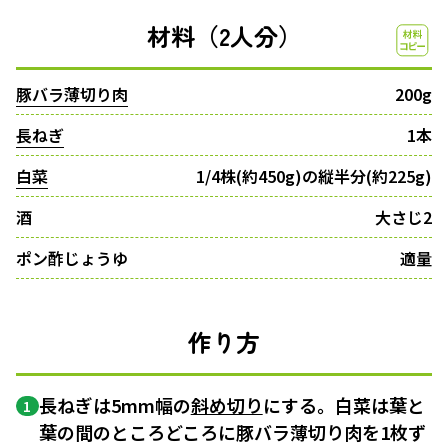
材料（2人分）
豚バラ薄切り肉
200g
長ねぎ
1本
白菜
1/4株(約450g)の縦半分(約225g)
酒
大さじ2
ポン酢じょうゆ
適量
作り方
長ねぎは5mm幅の
斜め切り
にする。白菜は葉と
1
葉の間のところどころに豚バラ薄切り肉を1枚ず