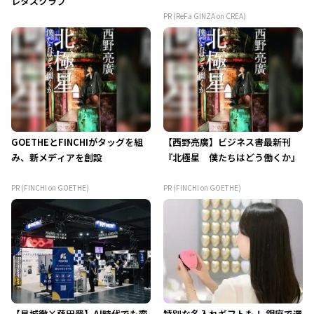
レタスクラブ
PR (ReFa GINZA on CREA)
GOETHEとFINCHIがタッグを組
【西野亮廣】ビジネス書最新刊
み、新メディアを創設
『北極星 僕たちはどう働くか』
PR (FINCHI on GOETHE)
PR (FINCHI on GOETHE)
【見城徹×藤田晋】AI時代でも変
特別な名入れギフトも！ 銀座で選