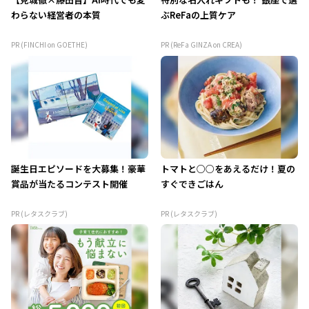
わらない経営者の本質
ぶReFaの上質ケア
PR (FINCHI on GOETHE)
PR (ReFa GINZA on CREA)
誕生日エピソードを大募集！豪華
トマトと○○をあえるだけ！夏の
賞品が当たるコンテスト開催
すぐできごはん
PR (レタスクラブ)
PR (レタスクラブ)