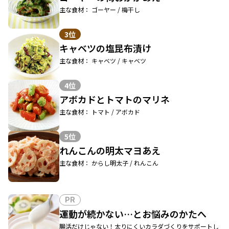
主な食材： ゴーヤー / 梅干し
3位
キャベツの塩昆布漬け
主な食材： キャベツ / キャベツ
4位
アボカドとトマトのマリネ
主な食材： トマト / アボカド
5位
れんこんの明太マヨあえ
主な食材： からし明太子 / れんこん
PR
運動が続かない…とお悩みのかたへ
腸活だけじゃない！太りにくいカラダづくりをサポートし