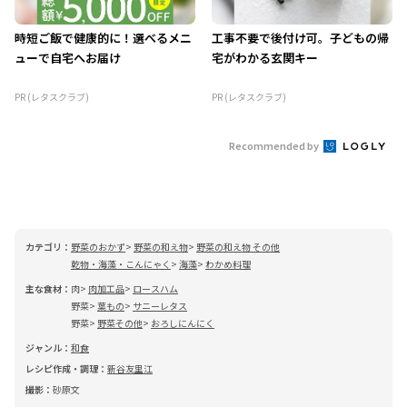
時短ご飯で健康的に！選べるメニ
工事不要で後付け可。子どもの帰
ューで自宅へお届け
宅がわかる玄関キー
PR (レタスクラブ)
PR (レタスクラブ)
Recommended by
カテゴリ：
野菜のおかず
野菜の和え物
野菜の和え物 その他
乾物・海藻・こんにゃく
海藻
わかめ料理
主な食材：
肉
肉加工品
ロースハム
野菜
葉もの
サニーレタス
野菜
野菜その他
おろしにんにく
ジャンル：
和食
レシピ作成・調理：
新谷友里江
撮影：
砂原文