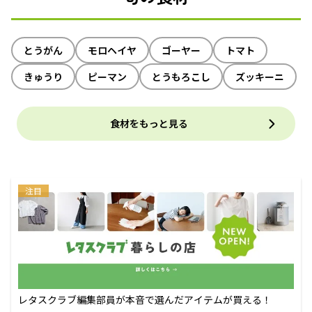
とうがん
モロヘイヤ
ゴーヤー
トマト
きゅうり
ピーマン
とうもろこし
ズッキーニ
食材をもっと見る
注目
レタスクラブ編集部員が本音で選んだアイテムが買える！