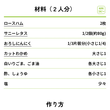
材料（２人分）
ロースハム
2枚
サニーレタス
1/2個(約80g)
おろしにんにく
1/3片弱分(小さじ1/4)
カットわかめ
大さじ1
白いりごま、ごま油
各大さじ1
酢、しょうゆ
各小さじ1
塩
少々
作り方