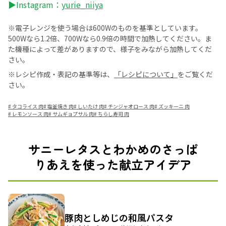
▶Instagram：
yurie_niiya
※電子レンジを使う場合は600Wのものを基準としています。
500Wなら1.2倍、700Wなら0.9倍の時間で加熱してください。ま
た機種によって差がありますので、様子をみながら加熱してくだ
さい。
※レシピ作成・表記の基準等は、
「レシピについて」
をご覧くだ
さい。
#
タコライス 肉
#
塩釜焼き 肉
#
しいたけ 肉
#
チンジャオロース 肉
#
ズッキーニ 肉
#
レモンソース 肉
#
サムギョプサル 肉
#
ちらし寿司 肉
サニーレタスとわかめのさっぱ
りあえを使った献立アイデア
豚肉としめじの和風パスタ