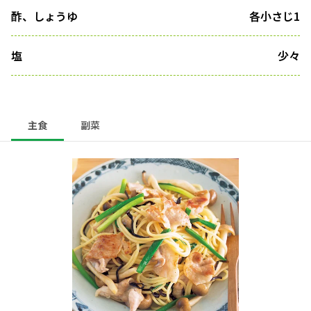
酢、しょうゆ
各小さじ1
塩
少々
主食
副菜