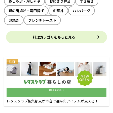
豚しゃぶ・冷しゃぶ
おにぎり弁当
すき焼き
鶏の唐揚げ・竜田揚げ
中華丼
ハンバーグ
卵焼き
フレンチトースト
料理カテゴリをもっと見る
注目
レタスクラブ編集部員が本音で選んだアイテムが買える！