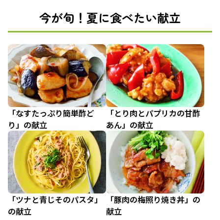
今が旬！夏に食べたい献立
「なすたっぷり簡単酢ど
「とり肉とパプリカの甘酢
り」の献立
あん」の献立
「ツナと青じそのパスタ」
「豚肉の梅照り焼き丼」の
の献立
献立