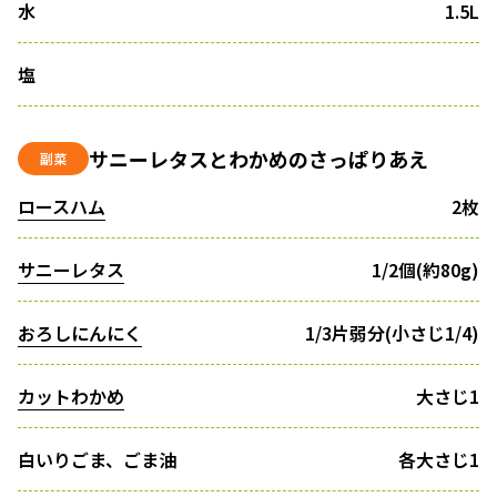
水
1.5L
塩
サニーレタスとわかめのさっぱりあえ
副菜
ロースハム
2枚
サニーレタス
1/2個(約80g)
おろしにんにく
1/3片弱分(小さじ1/4)
カットわかめ
大さじ1
白いりごま、ごま油
各大さじ1