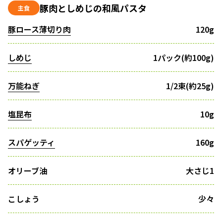
豚肉としめじの和風パスタ
主食
豚ロース薄切り肉
120g
しめじ
1パック(約100g)
万能ねぎ
1/2束(約25g)
塩昆布
10g
スパゲッティ
160g
オリーブ油
大さじ1
こしょう
少々