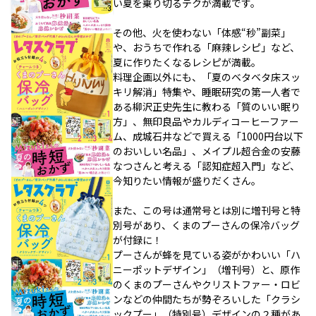
い夏を乗り切るテクが満載です。
その他、火を使わない「体感“秒”副菜」
や、おうちで作れる「麻辣レシピ」など、
夏に作りたくなるレシピが満載。
料理企画以外にも、「夏のベタベタ床スッ
キリ解消」特集や、睡眠研究の第一人者で
ある柳沢正史先生に教わる「質のいい眠り
方」、無印良品やカルディコーヒーファー
ム、成城石井などで買える「1000円台以下
のおいしい名品」、メイプル超合金の安藤
なつさんと考える「認知症超入門」など、
今知りたい情報が盛りだくさん。
また、この号は通常号とは別に増刊号と特
別号があり、くまのプーさんの保冷バッグ
が付録に！
プーさんが蜂を見ている姿がかわいい「ハ
ニーポットデザイン」（増刊号）と、原作
のくまのプーさんやクリストファー・ロビ
ンなどの仲間たちが勢ぞろいした「クラシ
ックプー」（特別号）デザインの２種があ