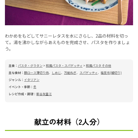
わかめをもどしてサニーレタスを水にさらし、2品の材料を切っ
て。湯を沸かしながらあえものを完成させ、パスタを作りましょ
う。
主食：
パスタ・グラタン
>
和風パスタ・スパゲッティ
>
和風パスタ その他
主な食材：
豚ロース薄切り肉
、
しめじ
、
万能ねぎ
、
スパゲッティ
、
塩昆布(細切り)
ジャンル：
イタリアン
イベント・季節：
冬
レシピ作成・調理：
新谷友里江
献立の材料（2人分）