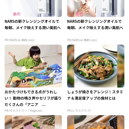
NARSの新クレンジングオイルで
NARSの新クレンジングオイルで
毎朝、メイク映えする潤い美肌へ
毎朝、メイク映えする潤い美肌へ
PR (NARS on 美的.com)
PR (NARS on 美的.com)
おかたづけもできる点がうれし
しょうが焼きをアレンジ！スタミ
い！ 動物の鳴き声やセリフが盛り
ナ＆満足度アップの食材とは
だくさんの「アニア ...
PR (タカラトミー｜Hugkum)
PR (レタスクラブ)