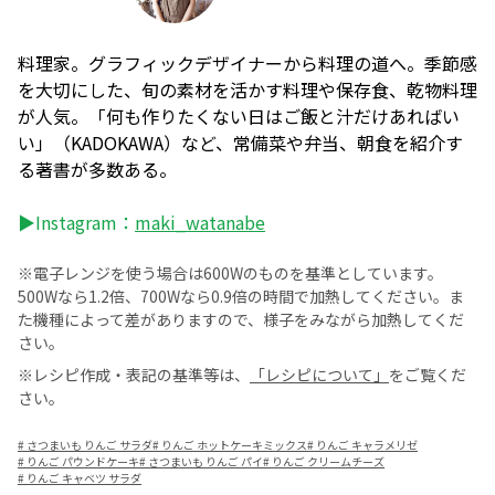
料理家。グラフィックデザイナーから料理の道へ。季節感
を大切にした、旬の素材を活かす料理や保存食、乾物料理
が人気。「何も作りたくない日はご飯と汁だけあればい
い」（KADOKAWA）など、常備菜や弁当、朝食を紹介す
る著書が多数ある。
▶Instagram：
maki_watanabe
※電子レンジを使う場合は600Wのものを基準としています。
500Wなら1.2倍、700Wなら0.9倍の時間で加熱してください。ま
た機種によって差がありますので、様子をみながら加熱してくだ
さい。
※レシピ作成・表記の基準等は、
「レシピについて」
をご覧くだ
さい。
#
さつまいも りんご サラダ
#
りんご ホットケーキミックス
#
りんご キャラメリゼ
#
りんご パウンドケーキ
#
さつまいも りんご パイ
#
りんご クリームチーズ
#
りんご キャベツ サラダ