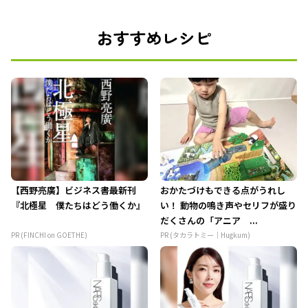
おすすめレシピ
【西野亮廣】ビジネス書最新刊
おかたづけもできる点がうれし
『北極星 僕たちはどう働くか』
い！ 動物の鳴き声やセリフが盛り
だくさんの「アニア ...
PR (FINCHI on GOETHE)
PR (タカラトミー｜Hugkum)