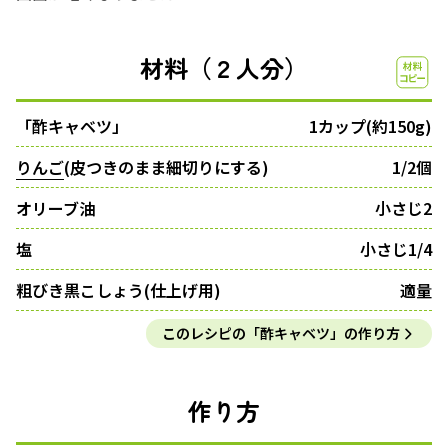
材料（２人分）
「酢キャベツ」
1カップ(約150g)
りんご
(皮つきのまま細切りにする)
1/2個
オリーブ油
小さじ2
塩
小さじ1/4
粗びき黒こしょう(仕上げ用)
適量
このレシピの「酢キャベツ」の作り方
作り方