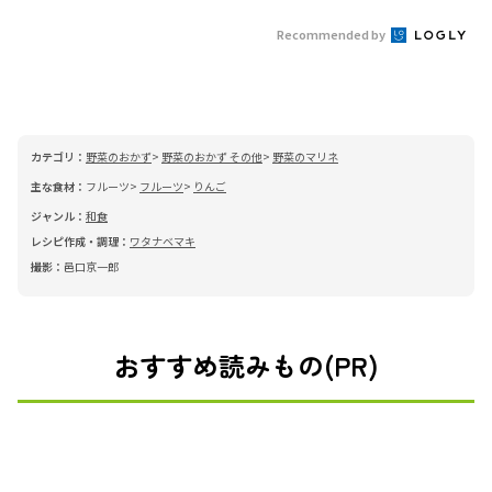
Recommended by
カテゴリ：
野菜のおかず
野菜のおかず その他
野菜のマリネ
主な食材：
フルーツ
フルーツ
りんご
ジャンル：
和食
レシピ作成・調理：
ワタナベマキ
撮影：
邑口京一郎
おすすめ読みもの(PR)