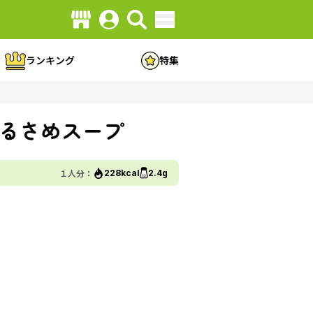
ランキング
特集
るさめスープ
１人分：
228kcal
2.4g