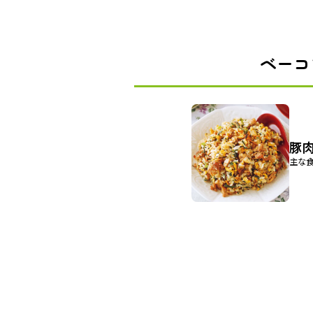
ベーコ
豚
主な食