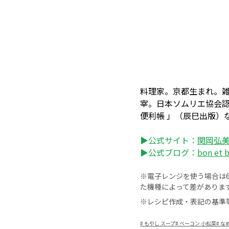
料理家。京都生まれ。
宰。日本ソムリエ協会
便利帳 」（辰巳出版）
▶公式サイト：
関岡弘
▶公式ブログ：
bon et 
※電子レンジを使う場合は60
た機種によって差がありま
※レシピ作成・表記の基準
#
もやし スープ
#
ベーコン 小松菜
#
な