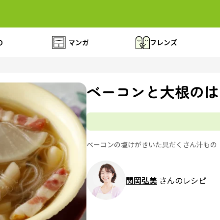
の
マンガ
フレンズ
ベーコンと大根のは
ベーコンの塩けがきいた具だくさん汁もの
関岡弘美
さんのレシピ