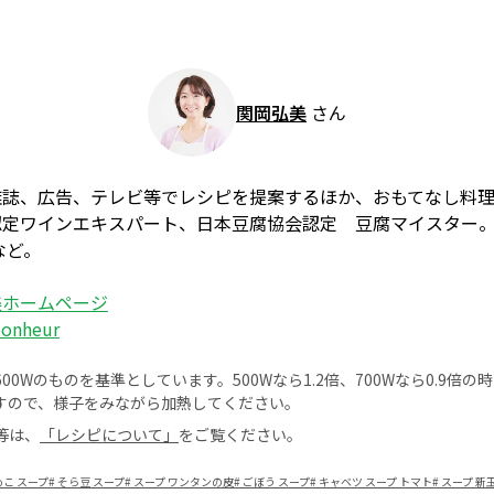
関岡弘美
さん
雑誌、広告、テレビ等でレシピを提案するほか、おもてなし料
認定ワインエキスパート、日本豆腐協会認定 豆腐マイスター
など。
美ホームページ
bonheur
0Wのものを基準としています。500Wなら1.2倍、700Wなら0.9倍
すので、様子をみながら加熱してください。
等は、
「レシピについて」
をご覧ください。
めこ スープ
#
そら豆 スープ
#
スープ ワンタンの皮
#
ごぼう スープ
#
キャベツ スープ トマト
#
スープ 新