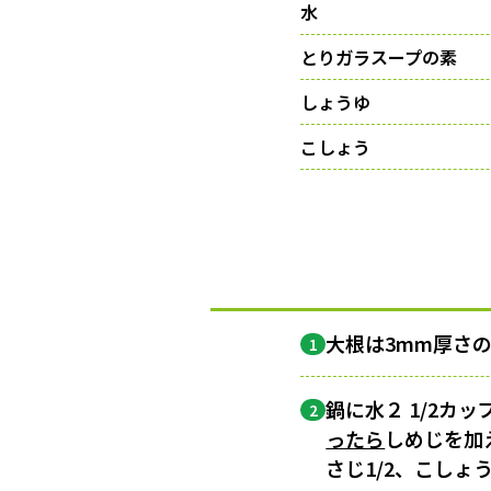
水
とりガラスープの素
しょうゆ
こしょう
大根は3mm厚さ
1
鍋に水２ 1/2カ
2
ったら
しめじを加
さじ1/2、こし