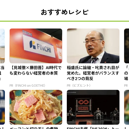
おすすめレシピ
本当
【見城徹×藤田晋】AI時代で
稲盛氏に論破・叱責され目が
「
組
も変わらない経営者の本質
覚めた。経営者がバランスす
の
」
べき2つの背反
場
PR（FINCHI on GOETHE）
PR（ビズヒント）
PR
い！
ベーコンと切り干しの煮物
FINCHI主催「IVS2026」トー
し