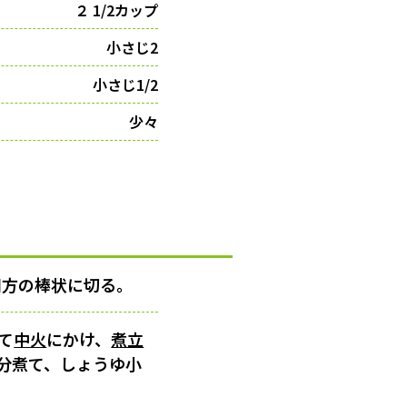
２ 1/2カップ
小さじ2
小さじ1/2
少々
四方の棒状に切る。
て
中火
にかけ、
煮立
分煮て、しょうゆ小