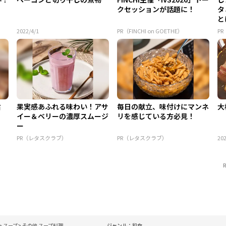
クセッションが話題に！
タ
と
2022/4/1
PR（FINCHI on GOETHE）
P
旨
果実感あふれる味わい！アサ
毎日の献立、味付けにマンネ
大
イー＆ベリーの濃厚スムージ
リを感じている方必見！
ー
PR（レタスクラブ）
PR（レタスクラブ）
202
スープ
その他 スープ料理
ジャンル：
和食