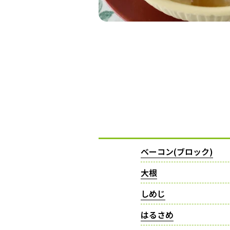
ベーコン(ブロック)
大根
しめじ
はるさめ