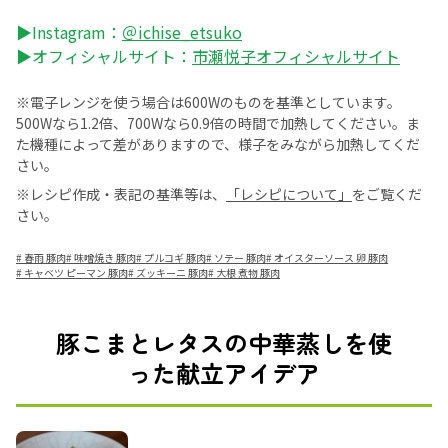
▶Instagram：
＠ichise_etsuko
▶オフィシャルサイト：
市瀬悦子オフィシャルサイト
※電子レンジを使う場合は600Wのものを基準としています。
500Wなら1.2倍、700Wなら0.9倍の時間で加熱してください。ま
た機種によって差がありますので、様子をみながら加熱してくだ
さい。
※レシピ作成・表記の基準等は、
「レシピについて」
をご覧くだ
さい。
#
春雨 豚肉
#
味噌焼き 豚肉
#
プルコギ 豚肉
#
ソテー 豚肉
#
オイスターソース 卵 豚肉
#
キャベツ ピーマン 豚肉
#
ズッキーニ 豚肉
#
大根 煮物 豚肉
豚こまとレタスの中華蒸しを使
った献立アイデア