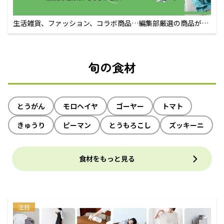
生活雑貨、ファッション、コラボ商品…編集部厳選の商品が買
えるECサイト
旬の食材
とうがん
モロヘイヤ
ゴーヤー
トマト
きゅうり
ピーマン
とうもろこし
ズッキーニ
食材をもっと見る
注目