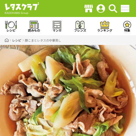
レシピ
読みもの
マンガ
フレンズ
ランキング
特集
レシピ
豚こまとレタスの中華蒸し