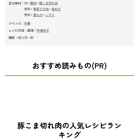
主な食材：
肉
豚肉
豚こま切れ肉
野菜
野菜その他
長ねぎ
野菜
葉もの
レタス
ジャンル：
中華
レシピ作成・調理：
市瀬悦子
撮影：
邑口京一郎
おすすめ読みもの(PR)
豚こま切れ肉の人気レシピラン
キング