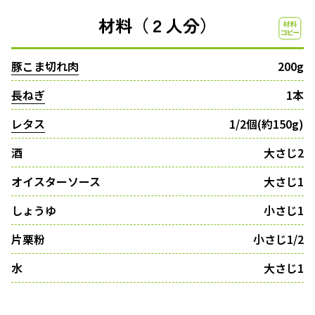
材料（２人分）
豚こま切れ肉
200g
長ねぎ
1本
レタス
1/2個(約150g)
酒
大さじ2
オイスターソース
大さじ1
しょうゆ
小さじ1
片栗粉
小さじ1/2
水
大さじ1