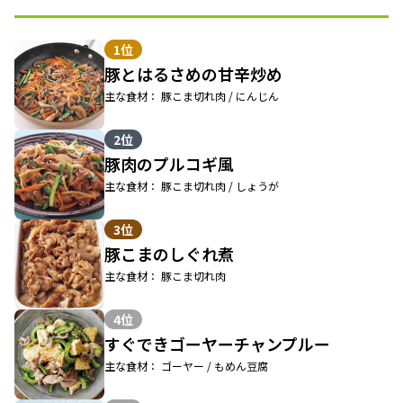
1位
豚とはるさめの甘辛炒め
主な食材： 豚こま切れ肉 / にんじん
2位
豚肉のプルコギ風
主な食材： 豚こま切れ肉 / しょうが
3位
豚こまのしぐれ煮
主な食材： 豚こま切れ肉
4位
すぐできゴーヤーチャンプルー
主な食材： ゴーヤー / もめん豆腐