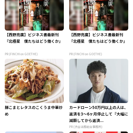
【西野亮廣】ビジネス書最新刊
【西野亮廣】ビジネス書最新刊
『北極星 僕たちはどう働くか』
『北極星 僕たちはどう働くか』
PR (FINCHI on GOETHE)
PR (FINCHI on GOETHE)
豚こまとレタスのこくうま中華炒
カードローン50万円以上の人は、
め
返済を3～6ヶ月停止して『大幅に
減額してから返済...
PR (渋谷法務総合事務所)