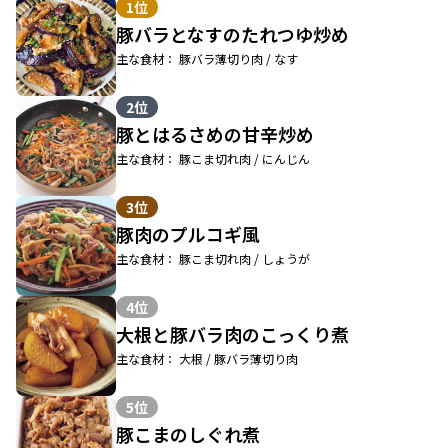
1位
豚バラとなすのたれつゆ炒め
主な食材： 豚バラ薄切り肉 / なす
2位
豚とはるさめの甘辛炒め
主な食材： 豚こま切れ肉 / にんじん
3位
豚肉のプルコギ風
主な食材： 豚こま切れ肉 / しょうが
4位
大根と豚バラ肉のこっくり煮
主な食材： 大根 / 豚バラ薄切り肉
5位
豚こまのしぐれ煮