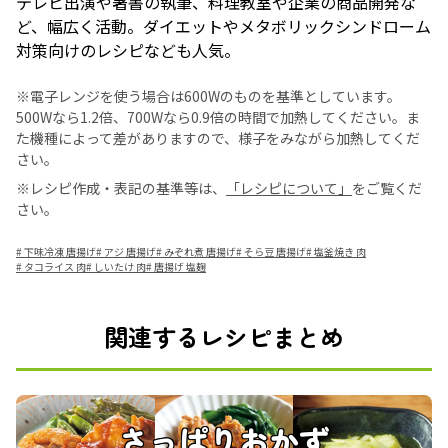
テレビ出演や著書の執筆、料理教室や企業の商品開発な
ど、幅広く活動。ダイエットやメタボリックシンドローム
対策向けのレシピなども人気。
※電子レンジを使う場合は600Wのものを基準としています。
500Wなら1.2倍、700Wなら0.9倍の時間で加熱してください。ま
た機種によって差がありますので、様子をみながら加熱してくだ
さい。
※レシピ作成・表記の基準等は、
「レシピについて」
をご覧くだ
さい。
#
下味冷凍 唐揚げ
#
アジ 唐揚げ
#
みぞれ煮 唐揚げ
#
そら豆 唐揚げ
#
塩釜焼き 肉
#
タコライス 肉
#
しいたけ 肉
#
唐揚げ 塩麹
関連するレシピまとめ
さっぱりおかず