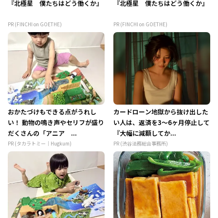
『北極星 僕たちはどう働くか』
『北極星 僕たちはどう働くか』
PR (FINCHI on GOETHE)
PR (FINCHI on GOETHE)
おかたづけもできる点がうれし
カードローン地獄から抜け出した
い！ 動物の鳴き声やセリフが盛り
い人は、返済を3～6ヶ月停止して
だくさんの「アニア ...
『大幅に減額してか...
PR (タカラトミー｜Hugkum)
PR (渋谷法務総合事務所)