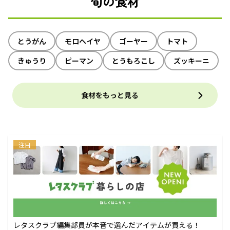
旬の食材
とうがん
モロヘイヤ
ゴーヤー
トマト
きゅうり
ピーマン
とうもろこし
ズッキーニ
食材をもっと見る
注目
レタスクラブ編集部員が本音で選んだアイテムが買える！