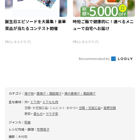
誕生日エピソードを大募集！豪華
時短ご飯で健康的に！選べるメニ
賞品が当たるコンテスト開催
ューで自宅へお届け
PR (レタスクラブ)
PR (レタスクラブ)
Recommended by
カテゴリ：
揚げ物
唐揚げ・竜田揚げ
鶏の唐揚げ・竜田揚げ
主な食材：
肉
とり肉
とりもも肉
豆腐･大豆加工品･こんにゃく･おから
豆腐・豆加工品
高野豆腐
野菜
葉もの
サラダ菜
ジャンル：
和食
レシピ作成・調理：
牧野直子
撮影：
木村拓