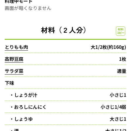
料理中モード
画面が暗くなりません
材料（２人分）
とりもも肉
大1/2枚(約160g)
高野豆腐
1枚
サラダ菜
適量
下味
・しょうが汁
小さじ1
・おろしにんにく
小さじ1/4弱
・しょうゆ
大さじ1
・酒
大さじ1/2