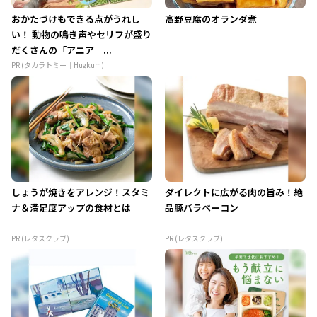
おかたづけもできる点がうれし
高野豆腐のオランダ煮
い！ 動物の鳴き声やセリフが盛り
だくさんの「アニア ...
PR (タカラトミー｜Hugkum)
しょうが焼きをアレンジ！スタミ
ダイレクトに広がる肉の旨み！絶
ナ＆満足度アップの食材とは
品豚バラベーコン
PR (レタスクラブ)
PR (レタスクラブ)