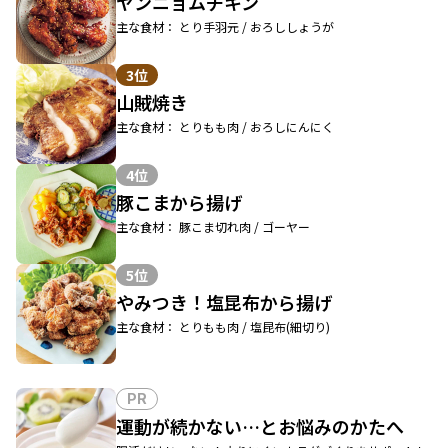
ヤンニョムチキン
主な食材： とり手羽元 / おろししょうが
3位
山賊焼き
主な食材： とりもも肉 / おろしにんにく
4位
豚こまから揚げ
主な食材： 豚こま切れ肉 / ゴーヤー
5位
やみつき！塩昆布から揚げ
主な食材： とりもも肉 / 塩昆布(細切り)
PR
運動が続かない…とお悩みのかたへ