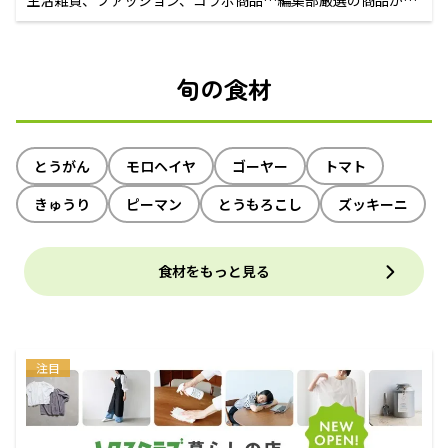
生活雑貨、ファッション、コラボ商品…編集部厳選の商品が買
えるECサイト
旬の食材
とうがん
モロヘイヤ
ゴーヤー
トマト
きゅうり
ピーマン
とうもろこし
ズッキーニ
食材をもっと見る
注目