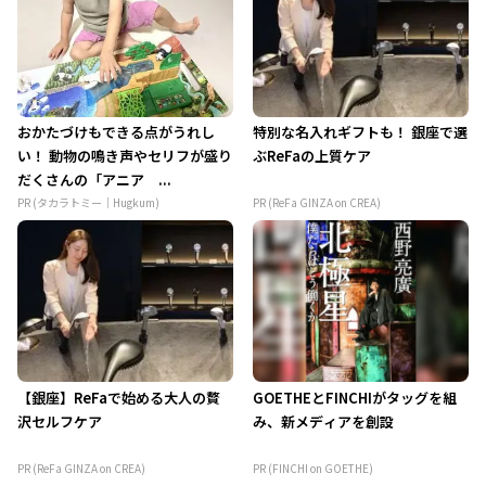
おかたづけもできる点がうれし
特別な名入れギフトも！ 銀座で選
い！ 動物の鳴き声やセリフが盛り
ぶReFaの上質ケア
だくさんの「アニア ...
PR (タカラトミー｜Hugkum)
PR (ReFa GINZA on CREA)
【銀座】ReFaで始める大人の贅
GOETHEとFINCHIがタッグを組
沢セルフケア
み、新メディアを創設
PR (ReFa GINZA on CREA)
PR (FINCHI on GOETHE)