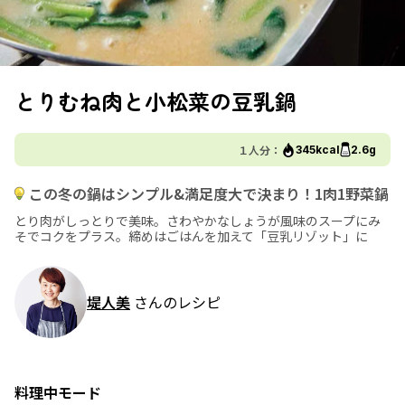
とりむね肉と小松菜の豆乳鍋
１人分：
345kcal
2.6g
この冬の鍋はシンプル&満足度大で決まり！1肉1野菜鍋
とり肉がしっとりで美味。さわやかなしょうが風味のスープにみ
そでコクをプラス。締めはごはんを加えて「豆乳リゾット」に
堤人美
さんのレシピ
料理中モード