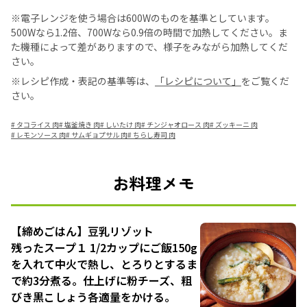
※電子レンジを使う場合は600Wのものを基準としています。
500Wなら1.2倍、700Wなら0.9倍の時間で加熱してください。ま
た機種によって差がありますので、様子をみながら加熱してくだ
さい。
※レシピ作成・表記の基準等は、
「レシピについて」
をご覧くだ
さい。
#
タコライス 肉
#
塩釜焼き 肉
#
しいたけ 肉
#
チンジャオロース 肉
#
ズッキーニ 肉
#
レモンソース 肉
#
サムギョプサル 肉
#
ちらし寿司 肉
お料理メモ
【締めごはん】豆乳リゾット
残ったスープ１ 1/2カップにご飯150g
を入れて中火で熱し、とろりとするま
で約3分煮る。仕上げに粉チーズ、粗
びき黒こしょう各適量をかける。