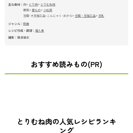
主な食材：
肉
とり肉
とりむね肉
野菜
葉もの
小松菜
豆腐･大豆加工品･こんにゃく･おから
豆腐・豆加工品
豆乳
ジャンル：
和食
レシピ作成・調理：
堤人美
撮影：
難波雄史
おすすめ読みもの(PR)
とりむね肉の人気レシピランキ
ング