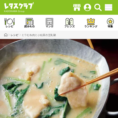
レシピ
読みもの
マンガ
フレンズ
ランキング
特集
レシピ
とりむね肉と小松菜の豆乳鍋