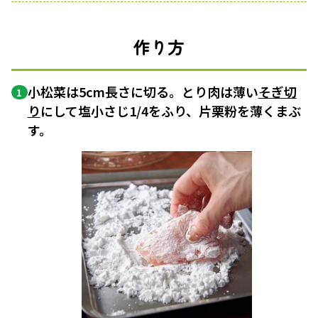
作り方
小松菜は5cm長さに切る。とり肉は薄い
そぎ切
1
り
にして塩小さじ1/4をふり、片栗粉を薄くまぶ
す。