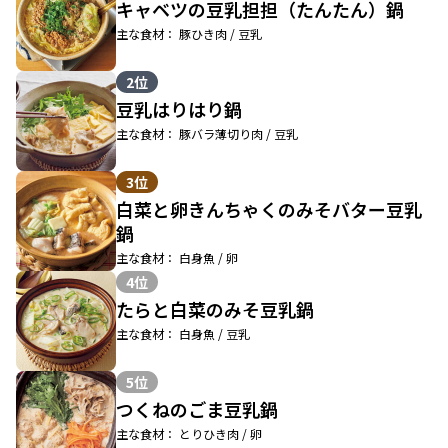
キャベツの豆乳担担（たんたん）鍋
主な食材： 豚ひき肉 / 豆乳
2位
豆乳はりはり鍋
主な食材： 豚バラ薄切り肉 / 豆乳
3位
白菜と卵きんちゃくのみそバター豆乳
鍋
主な食材： 白身魚 / 卵
4位
たらと白菜のみそ豆乳鍋
主な食材： 白身魚 / 豆乳
5位
つくねのごま豆乳鍋
主な食材： とりひき肉 / 卵