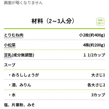
画面が暗くなりません
材料（2～3人分）
とりむね肉
小2枚(約400g)
小松菜
4株(約200g)
豆乳
(成分無調整)
１ 1/2カップ
スープ
・おろししょうが
大さじ1
・酒、みりん
各大さじ2
・水
3カップ
塩、片栗粉、みそ