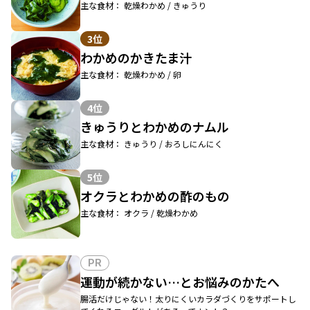
主な食材： 乾燥わかめ / きゅうり
3位
わかめのかきたま汁
主な食材： 乾燥わかめ / 卵
4位
きゅうりとわかめのナムル
主な食材： きゅうり / おろしにんにく
5位
オクラとわかめの酢のもの
主な食材： オクラ / 乾燥わかめ
PR
運動が続かない…とお悩みのかたへ
腸活だけじゃない！太りにくいカラダづくりをサポートし