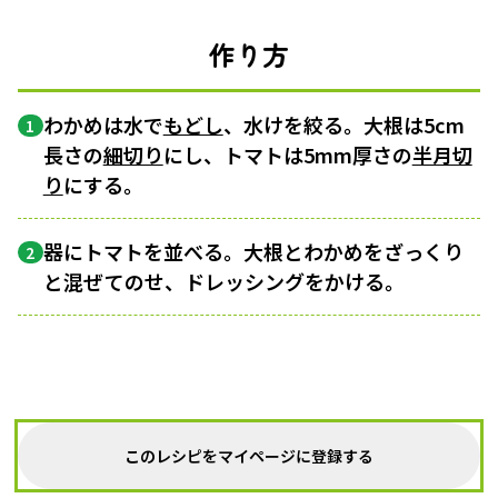
作り方
わかめは水で
もどし
、水けを絞る。大根は5cm
1
長さの
細切り
にし、トマトは5mm厚さの
半月切
り
にする。
器にトマトを並べる。大根とわかめをざっくり
2
と混ぜてのせ、ドレッシングをかける。
このレシピをマイページに登録する