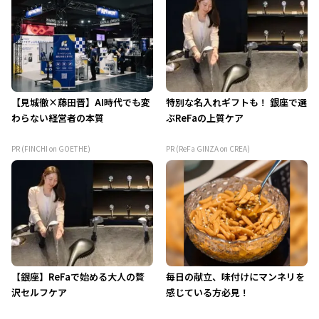
【見城徹×藤田晋】AI時代でも変
特別な名入れギフトも！ 銀座で選
わらない経営者の本質
ぶReFaの上質ケア
PR (FINCHI on GOETHE)
PR (ReFa GINZA on CREA)
【銀座】ReFaで始める大人の贅
毎日の献立、味付けにマンネリを
沢セルフケア
感じている方必見！