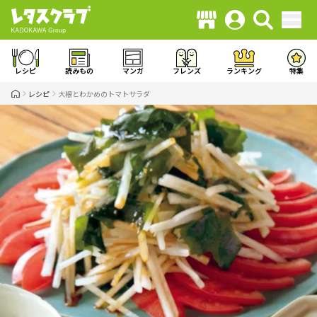
レシピ
読みもの
マンガ
フレンズ
ランキング
特集
レシピ
大根とわかめのトマトサラダ