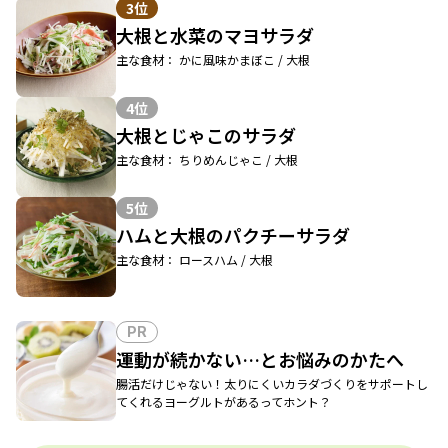
3位
大根と水菜のマヨサラダ
主な食材： かに風味かまぼこ / 大根
4位
大根とじゃこのサラダ
主な食材： ちりめんじゃこ / 大根
5位
ハムと大根のパクチーサラダ
主な食材： ロースハム / 大根
PR
運動が続かない…とお悩みのかたへ
腸活だけじゃない！太りにくいカラダづくりをサポートし
てくれるヨーグルトがあるってホント？