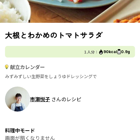
大根とわかめのトマトサラダ
１人分：
90kcal
0.9g
献立カレンダー
みずみずしい生野菜をしょうゆドレッシングで
市瀬悦子
さんのレシピ
料理中モード
画面が暗くなりません