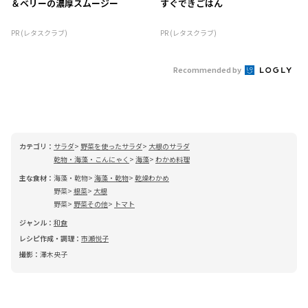
＆ベリーの濃厚スムージー
すぐできごはん
PR (レタスクラブ)
PR (レタスクラブ)
Recommended by
カテゴリ：
サラダ
野菜を使ったサラダ
大根のサラダ
乾物・海藻・こんにゃく
海藻
わかめ料理
主な食材：
海藻・乾物
海藻・乾物
乾燥わかめ
野菜
根菜
大根
野菜
野菜その他
トマト
ジャンル：
和食
レシピ作成・調理：
市瀬悦子
撮影：
澤木央子