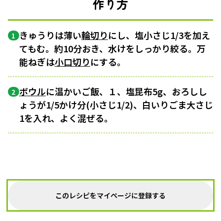
作り方
きゅうりは薄い
輪切り
にし、塩小さじ1/3を加え
1
てもむ。約10分おき、水けをしっかり絞る。万
能ねぎは
小口切り
にする。
ボウル
に温かいご飯、１、塩昆布5g、おろしし
2
ょうが1/5かけ分(小さじ1/2)、白いりごま大さじ
1を入れ、よく混ぜる。
このレシピをマイページに登録する