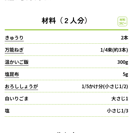
材料（２人分）
きゅうり
2本
万能ねぎ
1/4束(約3本)
温かいご飯
300g
塩昆布
5g
おろししょうが
1/5かけ分(小さじ1/2)
白いりごま
大さじ1
塩
小さじ1/3