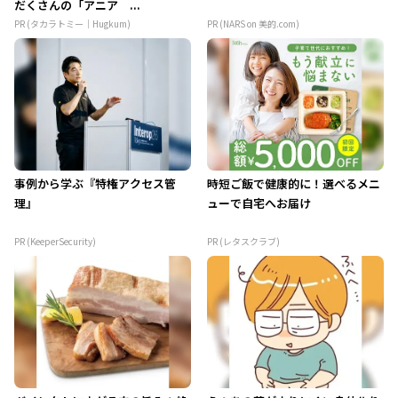
だくさんの「アニア ...
PR (タカラトミー｜Hugkum)
PR (NARS on 美的.com)
事例から学ぶ『特権アクセス管
時短ご飯で健康的に！選べるメニ
理』
ューで自宅へお届け
PR (KeeperSecurity)
PR (レタスクラブ)