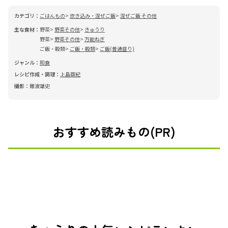
カテゴリ：
ごはんもの
炊き込み・混ぜご飯
混ぜご飯 その他
主な食材：
野菜
野菜その他
きゅうり
野菜
野菜その他
万能ねぎ
ご飯・穀類
ご飯・穀類
ご飯(普通盛り)
ジャンル：
和食
レシピ作成・調理：
上島亜紀
撮影：
難波雄史
おすすめ読みもの(PR)