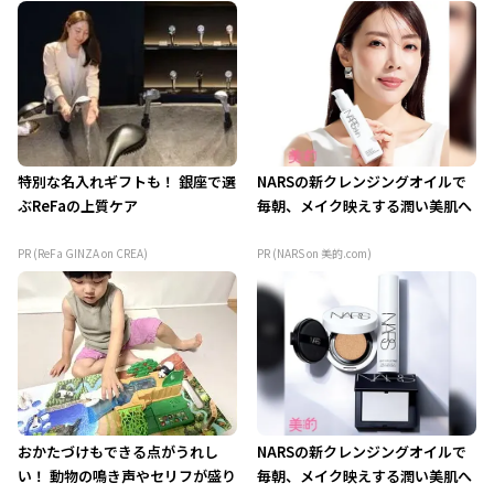
特別な名入れギフトも！ 銀座で選
NARSの新クレンジングオイルで
ぶReFaの上質ケア
毎朝、メイク映えする潤い美肌へ
PR (ReFa GINZA on CREA)
PR (NARS on 美的.com)
おかたづけもできる点がうれし
NARSの新クレンジングオイルで
い！ 動物の鳴き声やセリフが盛り
毎朝、メイク映えする潤い美肌へ