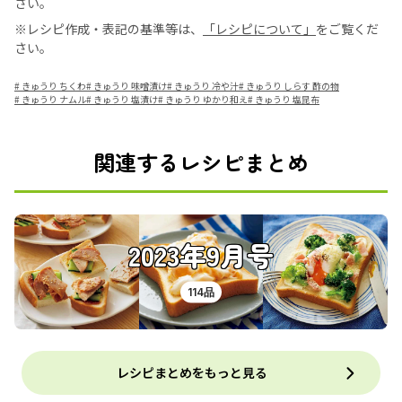
さい。
※レシピ作成・表記の基準等は、
「レシピについて」
をご覧くだ
さい。
#
きゅうり ちくわ
#
きゅうり 味噌漬け
#
きゅうり 冷や汁
#
きゅうり しらす 酢の物
#
きゅうり ナムル
#
きゅうり 塩漬け
#
きゅうり ゆかり和え
#
きゅうり 塩昆布
関連するレシピまとめ
2023年9月号
114品
レシピまとめをもっと見る