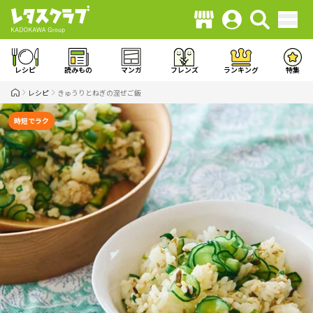
レシピ
読みもの
マンガ
フレンズ
ランキング
特集
レシピ
きゅうりとねぎの混ぜご飯
時短でラク