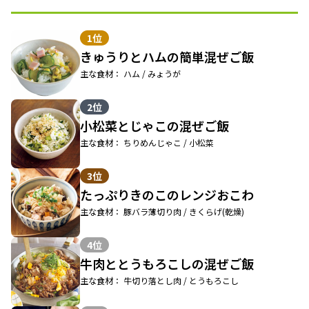
1位
きゅうりとハムの簡単混ぜご飯
主な食材： ハム / みょうが
2位
小松菜とじゃこの混ぜご飯
主な食材： ちりめんじゃこ / 小松菜
3位
たっぷりきのこのレンジおこわ
主な食材： 豚バラ薄切り肉 / きくらげ(乾燥)
4位
牛肉ととうもろこしの混ぜご飯
主な食材： 牛切り落とし肉 / とうもろこし