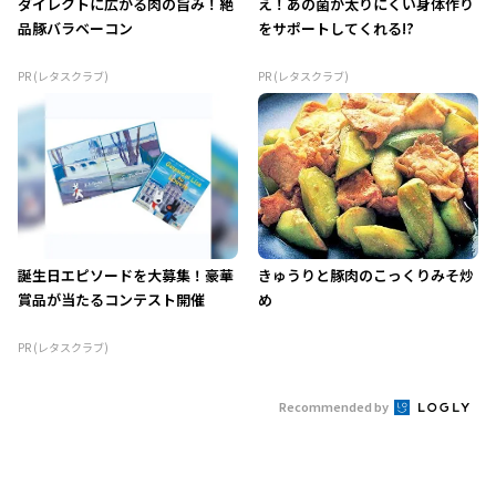
ダイレクトに広がる肉の旨み！絶
え！あの菌が太りにくい身体作り
品豚バラベーコン
をサポートしてくれる!?
PR (レタスクラブ)
PR (レタスクラブ)
誕生日エピソードを大募集！豪華
きゅうりと豚肉のこっくりみそ炒
賞品が当たるコンテスト開催
め
PR (レタスクラブ)
Recommended by