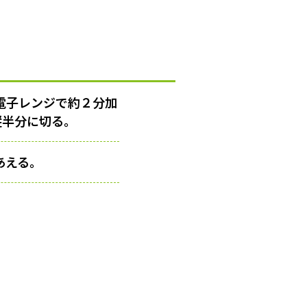
電子レンジで約２分加
縦半分に切る。
あえる。