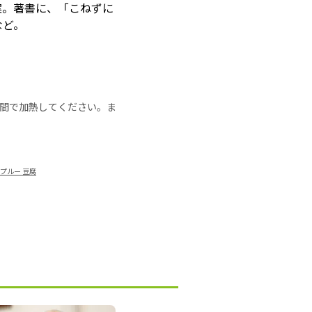
提案。著書に、「こねずに
など。
の時間で加熱してください。ま
プルー 豆腐