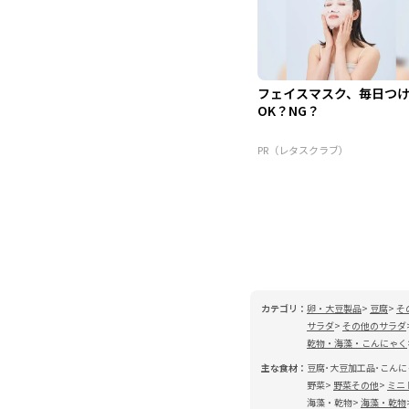
フェイスマスク、毎日つ
OK？NG？
PR（レタスクラブ）
カテゴリ：
卵・大豆製品
豆腐
そ
サラダ
その他のサラダ
乾物・海藻・こんにゃく
主な食材：
豆腐･大豆加工品･こんに
野菜
野菜その他
ミニ
海藻・乾物
海藻・乾物