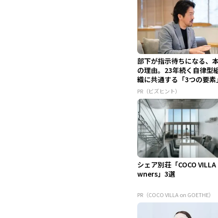
部下が指示待ちになる、
の理由。23年続く自律型
織に共通する「3つの要素
PR（ビズヒント）
シェア別荘「COCO VILLA
wners」3選
PR（COCO VILLA on GOETHE）