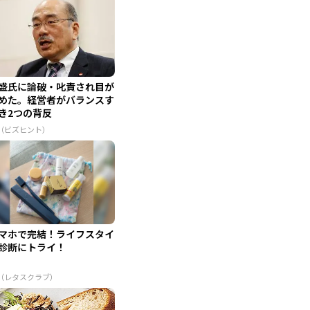
盛氏に論破・叱責され目が
めた。経営者がバランスす
き2つの背反
R（ビズヒント）
マホで完結！ライフスタイ
診断にトライ！
R（レタスクラブ）