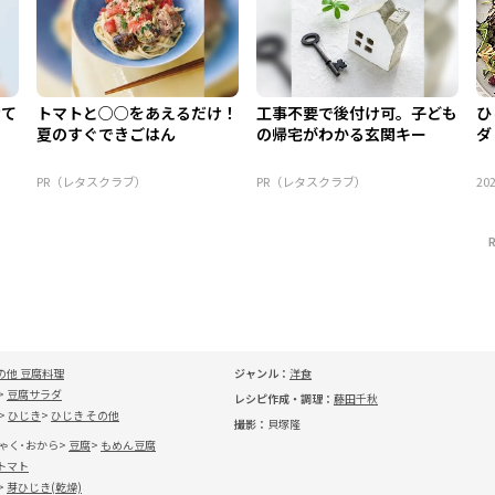
けて
トマトと○○をあえるだけ！
工事不要で後付け可。子ども
ひ
夏のすぐできごはん
の帰宅がわかる玄関キー
ダ
PR（レタスクラブ）
PR（レタスクラブ）
202
の他 豆腐料理
ジャンル：
洋食
豆腐サラダ
レシピ作成・調理：
藤田千秋
ひじき
ひじき その他
撮影：
貝塚隆
ゃく･おから
豆腐
もめん豆腐
トマト
芽ひじき(乾燥)