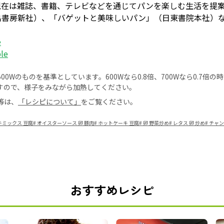
を開講。現在は雑誌、書籍、テレビなどを通じてパンを楽しむ生活を
出書房新社）、「バゲットと美味しいパン」（日東書院本社）
e
ble
0Wのものを基準としています。600Wなら0.8倍、700Wなら0.7倍
すので、様子をみながら加熱してください。
等は、
「レシピについて」
をご覧ください。
キミックス 豆腐
#
オイスターソース 卵 豚肉
#
ホットケーキ 豆腐
#
卵 野菜炒め
#
レタス 卵 炒め
#
チャン
おすすめレシピ