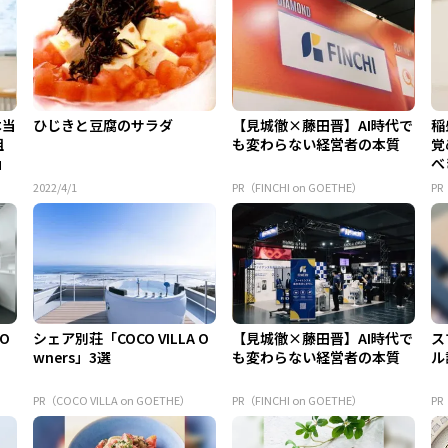
本当
ひじきと豆腐のサラダ
【見城徹×藤田晋】AI時代で
稲
組
も変わらない経営者の本質
覚
」
べ
2022/4/1
PR（FINCHI on GOETHE）
P
 O
シェア別荘「COCO VILLA O
【見城徹×藤田晋】AI時代で
ス
wners」3選
も変わらない経営者の本質
ル
PR（COCO VILLA on GOETHE）
PR（FINCHI on GOETHE）
P