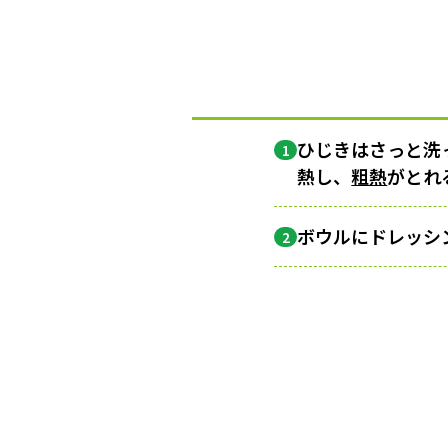
ひじきはさっと洗
1
熱し、
粗熱
がとれ
ボウルにドレッシ
2