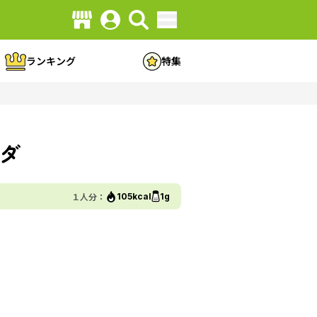
ランキング
特集
ダ
１人分：
105kcal
1g