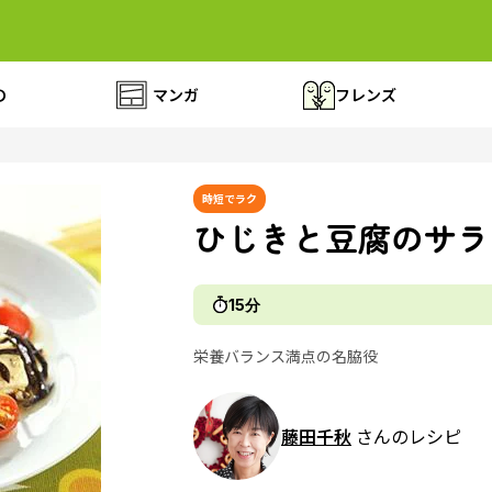
の
マンガ
フレンズ
時短でラク
ひじきと豆腐のサラ
15分
栄養バランス満点の名脇役
藤田千秋
さんのレシピ