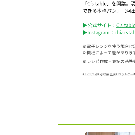
「C’s table」
できる本格パン」（河
▶公式サイト：
C's tabl
▶Instagram：
chiacsta
※電子レンジを使う場合は50
た機種によって差がありま
※レシピ作成・表記の基準
#
レンジ 卵
#
小松菜 豆腐
#
ホットケー