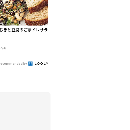
じきと豆腐のごまドレサラ
2/4/1
Recommended by