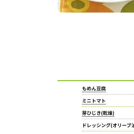
もめん豆腐
ミニトマト
芽ひじき(乾燥)
ドレッシング(オリーブ油