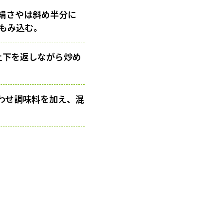
絹さやは斜め半分に
をもみ込む。
上下を返しながら炒め
合わせ調味料を加え、混