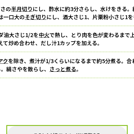
厚さの
半月切り
にし、酢水に約3分さらし、水けをきる。
は一口大の
そぎ切り
にし、酒大さじ1、片栗粉小さじ1
油大さじ1/2を
中火
で熱し、とり肉を色が変わるまで
えて炒め合わせ、だし汁1カップを加える。
アク
を除き、煮汁が1/3くらいになるまで約5分煮る。
る。絹さやを散らし、
さっと煮る
。