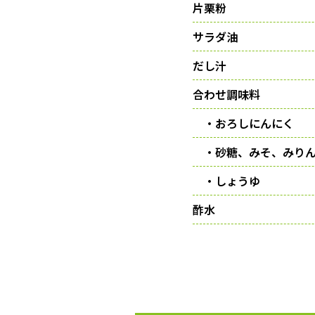
片栗粉
サラダ油
だし汁
合わせ調味料
・おろしにんにく
・砂糖、みそ、みり
・しょうゆ
酢水