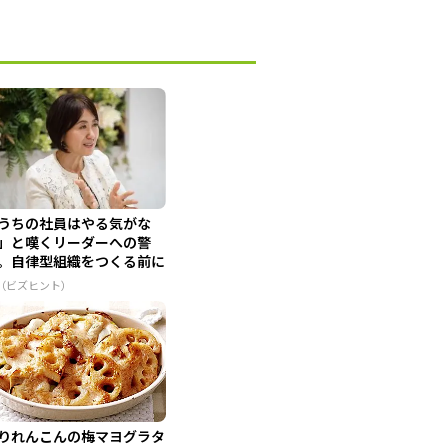
うちの社員はやる気がな
」と嘆くリーダーへの警
。自律型組織をつくる前に
せな...
R（ビズヒント）
りれんこんの梅マヨグラタ