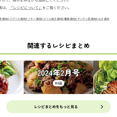
すので、様子をみながら加熱してください。
等は、
「レシピについて」
をご覧ください。
煮 鶏肉
#
パプリカ 鶏肉
#
ソテー 鶏肉
#
グリル焼き 鶏肉
#
舞茸 鶏肉
#
チンゲン菜 鶏肉
#
なす 鶏肉
関連するレシピまとめ
2024年2月号
83品
レシピまとめをもっと見る