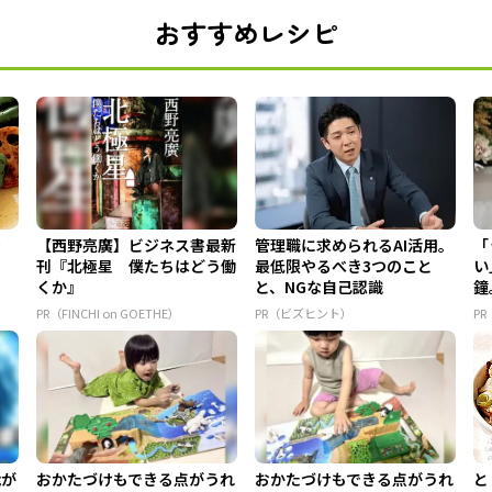
おすすめレシピ
き
【西野亮廣】ビジネス書最新
管理職に求められるAI活用。
「
刊『北極星 僕たちはどう働
最低限やるべき3つのこと
い
くか』
と、NGな自己認識
鐘
外
PR（FINCHI on GOETHE）
PR（ビズヒント）
P
能が
おかたづけもできる点がうれ
おかたづけもできる点がうれ
と