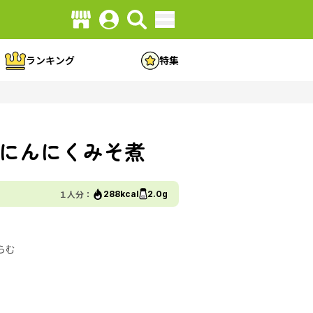
ランキング
特集
にんにくみそ煮
１人分：
288kcal
2.0g
らむ