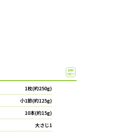
1枚(約250g)
小1節(約125g)
10本(約15g)
大さじ1