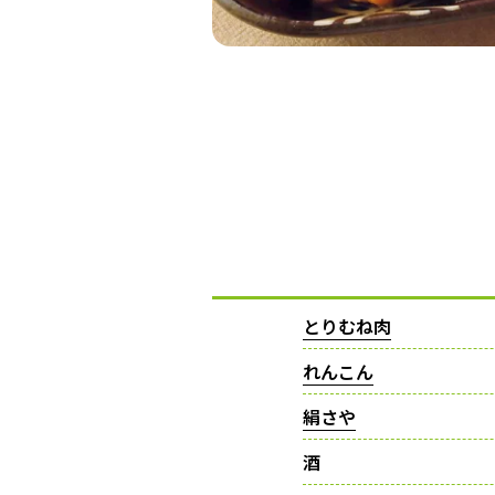
とりむね肉
れんこん
絹さや
酒