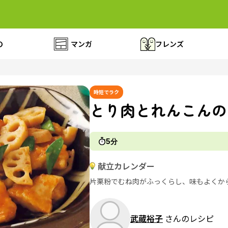
の
マンガ
フレンズ
時短でラク
とり肉とれんこんの
5分
献立カレンダー
片栗粉でむね肉がふっくらし、味もよくか
武蔵裕子
さんのレシピ