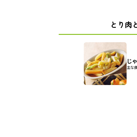
とり肉
じ
主な食