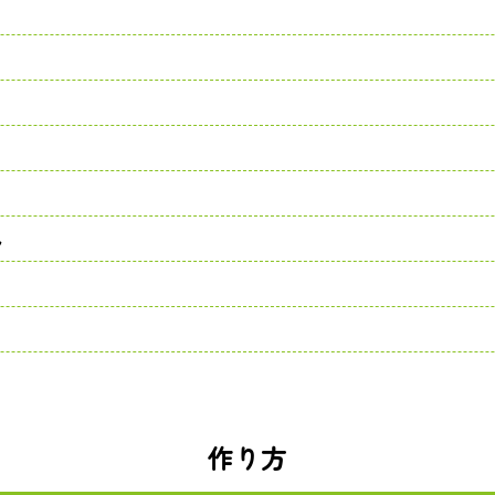
ん
作り方