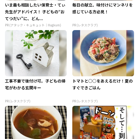
いま最も相談したい保育士・てぃ
毎日の献立、味付けにマンネリを
先生がアドバイス！ 子どもの“お
感じている方必見！
てつだい”に、どん...
PR (アタック・キュキュット｜Hugkum)
PR (レタスクラブ)
工事不要で後付け可。子どもの帰
トマトと○○をあえるだけ！夏の
宅がわかる玄関キー
すぐできごはん
PR (レタスクラブ)
PR (レタスクラブ)