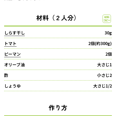
材料（２人分）
しらす干し
30g
トマト
2個(約300g)
ピーマン
2個
オリーブ油
大さじ1
酢
小さじ2
しょうゆ
大さじ1/2
作り方