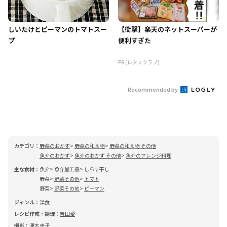
しいたけとピーマンのトマトスー
【衝撃】楽天のネットスーパーが
プ
便利すぎた
PR (レタスクラブ)
Recommended by
カテゴリ：
野菜のおかず
野菜の和え物
野菜の和え物 その他
魚介のおかず
魚介のおかず その他
魚介のアレンジ料理
主な食材：
魚介
魚介加工品
しらす干し
野菜
野菜その他
トマト
野菜
野菜その他
ピーマン
ジャンル：
洋食
レシピ作成・調理：
吉田愛
撮影：
澤木央子