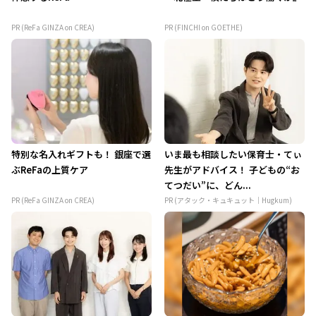
PR (ReFa GINZA on CREA)
PR (FINCHI on GOETHE)
特別な名入れギフトも！ 銀座で選
いま最も相談したい保育士・てぃ
ぶReFaの上質ケア
先生がアドバイス！ 子どもの“お
てつだい”に、どん...
PR (ReFa GINZA on CREA)
PR (アタック・キュキュット｜Hugkum)