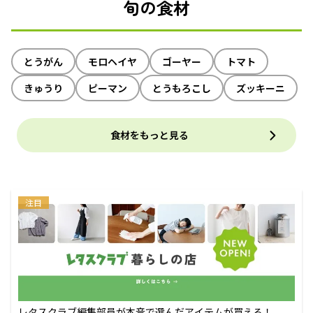
旬の食材
とうがん
モロヘイヤ
ゴーヤー
トマト
きゅうり
ピーマン
とうもろこし
ズッキーニ
食材をもっと見る
注目
レタスクラブ編集部員が本音で選んだアイテムが買える！