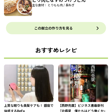
主な食材： とりもも肉 / 長ねぎ
この献立の作り方を見る
おすすめレシピ
上質な眠りも美髪ケアも！ 銀座で
【西野亮廣】ビジネス書最新刊
体感するReFa
『北極星 僕たちはどう働くか』