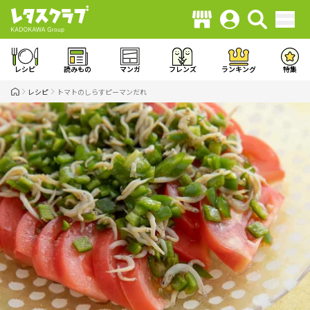
レシピ
読みもの
マンガ
フレンズ
ランキング
特集
レシピ
トマトのしらすピーマンだれ