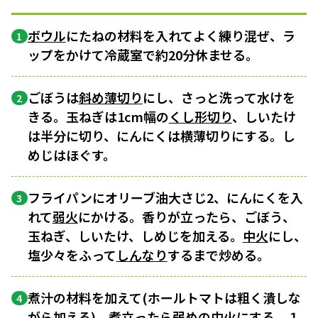
ボウル
にたねの材料を入れてよく練り混ぜ、ラ
1
ップをかけて冷蔵室で約20分休ませる。
ごぼうは
斜め薄切り
にし、さっと洗って水けを
2
きる。玉ねぎは1cm幅の
くし形切り
、しいたけ
は半分に切り、にんにくは横薄切りにする。し
めじはほぐす。
フライパンにオリーブ油大さじ2、にんにくを入
3
れて
弱火
にかける。香りが立ったら、ごぼう、
玉ねぎ、しいたけ、しめじを加える。
中火
にし、
塩少々をふって
しんなり
するまで炒める。
煮汁の材料を加えて(ホールトマトは粗く潰しな
4
がら加える)、
煮立ったら
弱めの中火にする。１