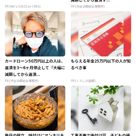
PR (ReFa GINZA on CREA)
PR (渋谷法務総合事務所)
カードローン50万円以上の人は、
もらえる年金25万円以下の人が知
返済を3～6ヶ月停止して『大幅に
るべき事
減額してから返済...
PR (渋谷法務総合事務所)
PR (くらしの話題)
毎日の献立、味付けにマンネリを
工事不要で後付け可。子どもの帰