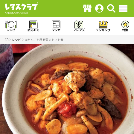
レシピ
読みもの
マンガ
フレンズ
ランキング
特集
レシピ
肉だんごと秋野菜のトマト煮