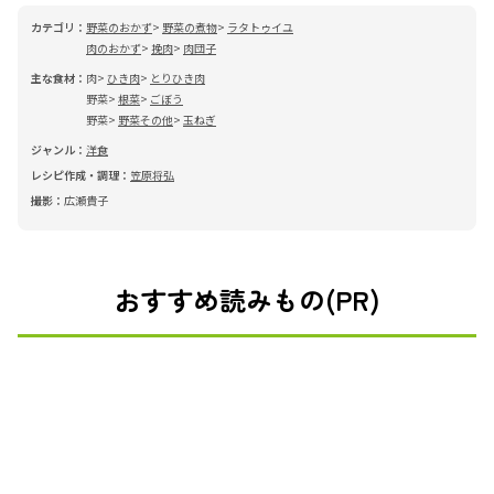
カテゴリ：
野菜のおかず
野菜の煮物
ラタトゥイユ
肉のおかず
挽肉
肉団子
主な食材：
肉
ひき肉
とりひき肉
野菜
根菜
ごぼう
野菜
野菜その他
玉ねぎ
ジャンル：
洋食
レシピ作成・調理：
笠原将弘
撮影：
広瀬貴子
おすすめ読みもの(PR)