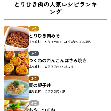
とりひき肉の人気レシピランキ
ング
1位
とりひき肉みそ
主な食材： とりひき肉 / しょうがのみじん切り
2位
つくねのれんこんはさみ焼き
主な食材： とりひき肉 / れんこん
3位
夏の親子丼
主な食材： とりひき肉 / 卵
4位
もやしつくね