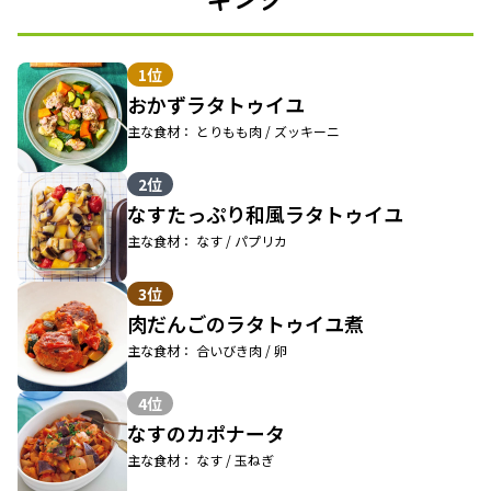
1位
おかずラタトゥイユ
主な食材： とりもも肉 / ズッキーニ
2位
なすたっぷり和風ラタトゥイユ
主な食材： なす / パプリカ
3位
肉だんごのラタトゥイユ煮
主な食材： 合いびき肉 / 卵
4位
なすのカポナータ
主な食材： なす / 玉ねぎ