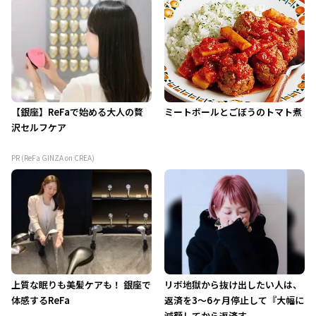
【銀座】ReFaで始める大人の贅
ミートボールとごぼうのトマト煮
沢セルフケア
PR (ReFa GINZA on CREA)
上質な眠りも美髪ケアも！ 銀座で
リボ地獄から抜け出したい人は、
体感するReFa
返済を3～6ヶ月停止して『大幅に
減額してから返済す...