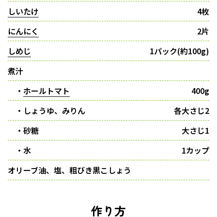
しいたけ
4枚
にんにく
2片
しめじ
1パック(約100g)
煮汁
・
ホールトマト
400g
・しょうゆ、みりん
各大さじ2
・砂糖
大さじ1
・水
1カップ
オリーブ油、塩、粗びき黒こしょう
作り方