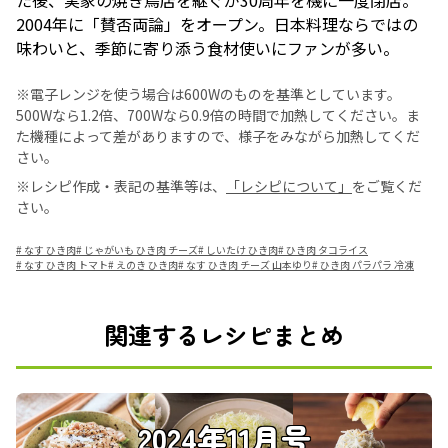
た後、実家の焼き鳥店を継ぐが30周年を機に一度閉店。
2004年に「賛否両論」をオープン。日本料理ならではの
味わいと、季節に寄り添う食材使いにファンが多い。
※電子レンジを使う場合は600Wのものを基準としています。
500Wなら1.2倍、700Wなら0.9倍の時間で加熱してください。ま
た機種によって差がありますので、様子をみながら加熱してくだ
さい。
※レシピ作成・表記の基準等は、
「レシピについて」
をご覧くだ
さい。
#
なす ひき肉
#
じゃがいも ひき肉 チーズ
#
しいたけ ひき肉
#
ひき肉 タコライス
#
なす ひき肉 トマト
#
えのき ひき肉
#
なす ひき肉 チーズ 山本ゆり
#
ひき肉 パラパラ 冷凍
関連するレシピまとめ
2024年11月号