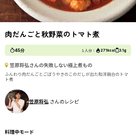
肉だんごと秋野菜のトマト煮
45分
１人分：
271kcal
3.1g
笠原将弘さんの失敗しない極上煮もの
ふんわり肉だんごとごぼうやきのこのだしが出た和洋融合のトマ
ト煮
笠原将弘
さんのレシピ
料理中モード