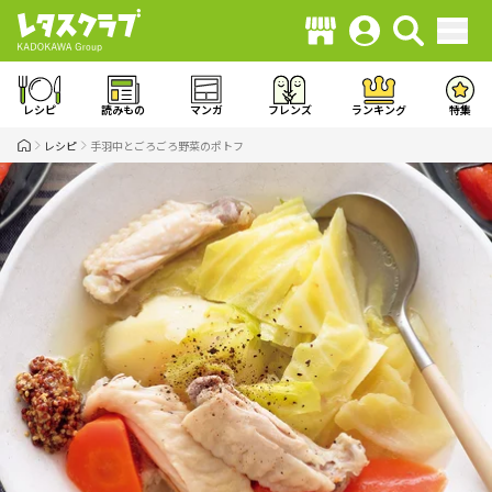
レシピ
読みもの
マンガ
フレンズ
ランキング
特集
レシピ
手羽中とごろごろ野菜のポトフ