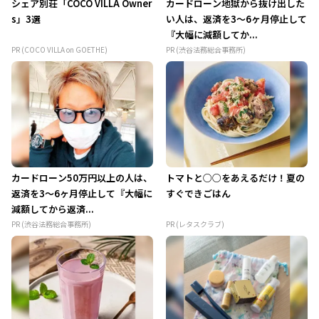
シェア別荘「COCO VILLA Owner
カードローン地獄から抜け出した
s」3選
い人は、返済を3～6ヶ月停止して
『大幅に減額してか...
PR (COCO VILLA on GOETHE)
PR (渋谷法務総合事務所)
カードローン50万円以上の人は、
トマトと○○をあえるだけ！夏の
返済を3～6ヶ月停止して『大幅に
すぐできごはん
減額してから返済...
PR (渋谷法務総合事務所)
PR (レタスクラブ)