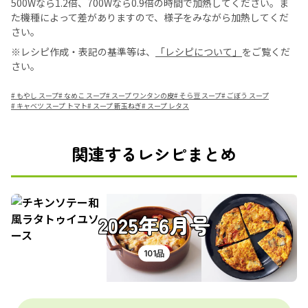
500Wなら1.2倍、700Wなら0.9倍の時間で加熱してください。ま
た機種によって差がありますので、様子をみながら加熱してくだ
さい。
※レシピ作成・表記の基準等は、
「レシピについて」
をご覧くだ
さい。
#
もやし スープ
#
なめこ スープ
#
スープ ワンタンの皮
#
そら豆 スープ
#
ごぼう スープ
#
キャベツ スープ トマト
#
スープ 新玉ねぎ
#
スープ レタス
関連するレシピまとめ
2025年6月号
101品