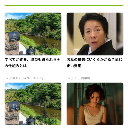
すべてが絶景、収益も得られるそ
お墓の撤去にいくらかかる？墓じ
の仕組みとは
まい費用
PR (COCO VILLA on GOETHE)
PR (くらしの話題)