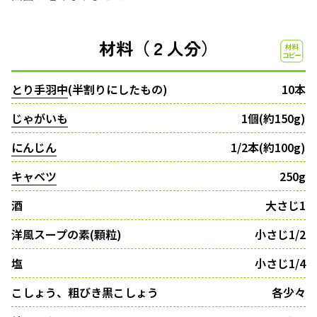
材料（２人分）
とり手羽中
(半割りにしたもの)
10本
じゃがいも
1個(約150g)
にんじん
1/2本(約100g)
キャベツ
250g
酒
大さじ1
洋風スープの素(顆粒)
小さじ1/2
塩
小さじ1/4
こしょう、粗びき黒こしょう
各少々