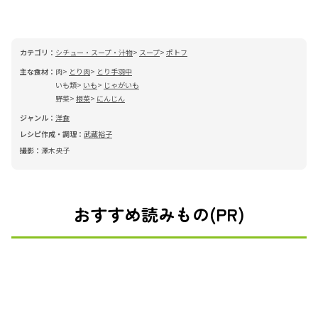
カテゴリ：
シチュー・スープ・汁物
スープ
ポトフ
主な食材：
肉
とり肉
とり手羽中
いも類
いも
じゃがいも
野菜
根菜
にんじん
ジャンル：
洋食
レシピ作成・調理：
武蔵裕子
撮影：
澤木央子
おすすめ読みもの(PR)