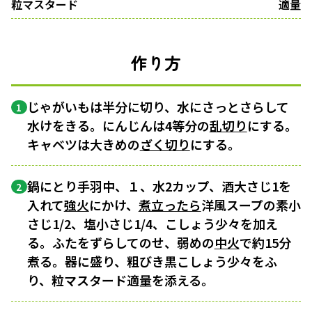
粒マスタード
適量
作り方
じゃがいもは半分に切り、水にさっとさらして
1
水けをきる。にんじんは4等分の
乱切り
にする。
キャベツは大きめの
ざく切り
にする。
鍋にとり手羽中、１、水2カップ、酒大さじ1を
2
入れて
強火
にかけ、
煮立ったら
洋風スープの素小
さじ1/2、塩小さじ1/4、こしょう少々を加え
る。ふたをずらしてのせ、弱めの
中火
で約15分
煮る。器に盛り、粗びき黒こしょう少々をふ
り、粒マスタード適量を添える。