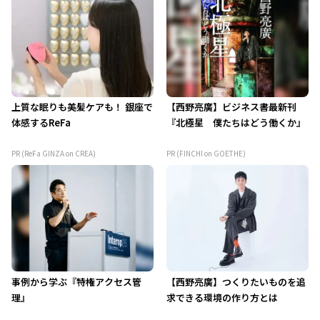
上質な眠りも美髪ケアも！ 銀座で
【西野亮廣】ビジネス書最新刊
体感するReFa
『北極星 僕たちはどう働くか』
PR (ReFa GINZA on CREA)
PR (FINCHI on GOETHE)
事例から学ぶ『特権アクセス管
【西野亮廣】つくりたいものを追
理』
求できる環境の作り方とは