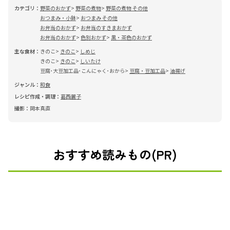
カテゴリ：
野菜のおかず
野菜の煮物
野菜の煮物 その他
おつまみ・小鉢
おつまみ その他
お弁当のおかず
お弁当のすきまおかず
お弁当のおかず
色別おかず
黒・茶色のおかず
主な食材：
きのこ
きのこ
しめじ
きのこ
きのこ
しいたけ
豆腐･大豆加工品･こんにゃく･おから
豆腐・豆加工品
油揚げ
ジャンル：
和食
レシピ作成・調理：
葛西麗子
撮影：
岡本真直
おすすめ読みもの(PR)