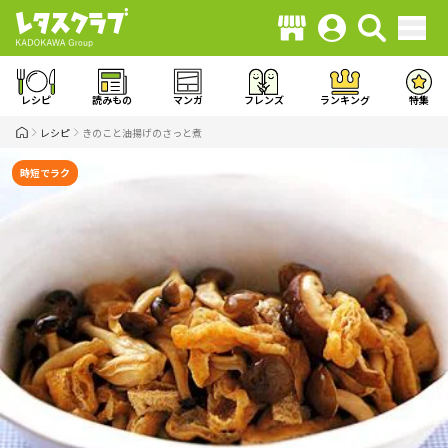
レシピ
読みもの
マンガ
フレンズ
ランキング
特集
レシピ
きのこと油揚げのさっと煮
時短でラク