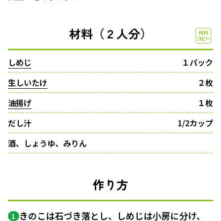
材料（２人分）
しめじ
１パック
生しいたけ
２枚
油揚げ
１枚
だし汁
1/2カップ
酒、しょうゆ、みりん
作り方
きのこは石づき落とし、しめじは小房に分け、
1