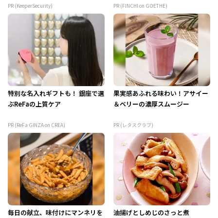
PR (KeeperSecurity)
PR (FINCHI on GOETHE)
特別な名入れギフトも！ 銀座で選
果実感あふれる味わい！アサイー
ぶReFaの上質ケア
＆ベリーの濃厚スムージー
PR (ReFa GINZA on CREA)
PR (レタスクラブ)
毎日の献立、味付けにマンネリを
油揚げとしめじのさっと煮