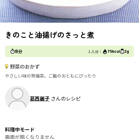
きのこと油揚げのさっと煮
8分
１人分：
75kcal
2g
野菜のおかず
やさしい味の常備菜。ご飯のおともにぴったり
葛西麗子
さんのレシピ
料理中モード
画面が暗くなりません