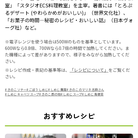
室」「スタジオECS料理教室」を主宰。著書には「とろぷ
るデザート (やわらかめがおいしい)」（世界文化社）、
「お菓子の時間―秘密のレシピ・おいしい話」（日本ヴォ
ーグ社）など。
※電子レンジを使う場合は500Wのものを基準としています。
600Wなら0.8倍、700Wなら0.7倍の時間で加熱してください。ま
た機種によって差がありますので、様子をみながら加熱してくだ
さい。
※レシピ作成・表記の基準等は、
「レシピについて」
をご覧くだ
さい。
#
きのこ ソテー
#
ごぼう しめじ
#
しめじ 舞茸
#
きのこ のマリネ 志麻さん
#
しめじ キャベツ スープ
#
きのこ 酢の物
#
しめじ スープ
#
しめじ 青梗菜
おすすめレシピ