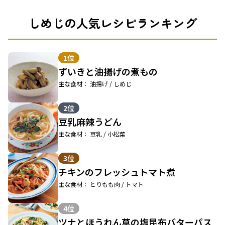
しめじの人気レシピランキング
1位
ずいきと油揚げの煮もの
主な食材： 油揚げ / しめじ
2位
豆乳麻辣うどん
主な食材： 豆乳 / 小松菜
3位
チキンのフレッシュトマト煮
主な食材： とりもも肉 / トマト
4位
ツナとほうれん草の塩昆布バターパス