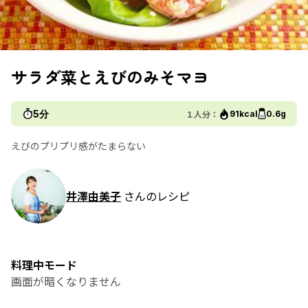
サラダ菜とえびのみそマヨ
5分
１人分：
91kcal
0.6g
えびのプリプリ感がたまらない
井澤由美子
さんのレシピ
料理中モード
画面が暗くなりません