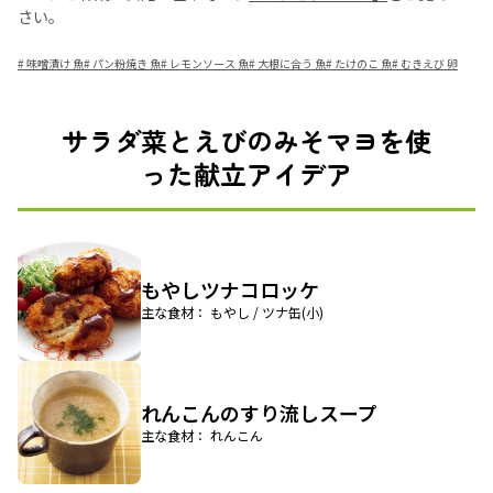
さい。
#
味噌漬け 魚
#
パン粉焼き 魚
#
レモンソース 魚
#
大根に合う 魚
#
たけのこ 魚
#
むきえび 卵
サラダ菜とえびのみそマヨを使
った献立アイデア
もやしツナコロッケ
主な食材： もやし / ツナ缶(小)
れんこんのすり流しスープ
主な食材： れんこん