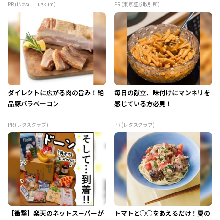
PR (iNova｜Hugkum)
PR (東京証券取引所)
ダイレクトに広がる肉の旨み！絶
毎日の献立、味付けにマンネリを
品豚バラベーコン
感じている方必見！
PR (レタスクラブ)
PR (レタスクラブ)
【衝撃】楽天のネットスーパーが
トマトと○○をあえるだけ！夏の