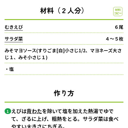
材料（２人分）
むきえび
６尾
サラダ菜
４〜５枚
みそマヨソース(すりごま[白]小さじ1/2、マヨネーズ大さ
じ１、みそ小さじ１)
・塩
作り方
えびは
背わた
を除いて塩を加えた熱湯でゆで
1
て、ざるに上げ、粗熱をとる。サラダ菜は食べ
やすい大きさにちぎる。