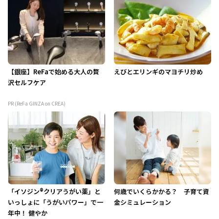
【銀座】ReFaで始める大人の贅
えびとエリンギのマヨチリ炒め
沢セルフケア
PR (ReFa GINZA on CREA)
「イソジン®クリアうがい薬」と
何歳でいくらかかる？ 子育て資
いっしょに「うがいパワー」で一
金シミュレーション
年中！ 健やか