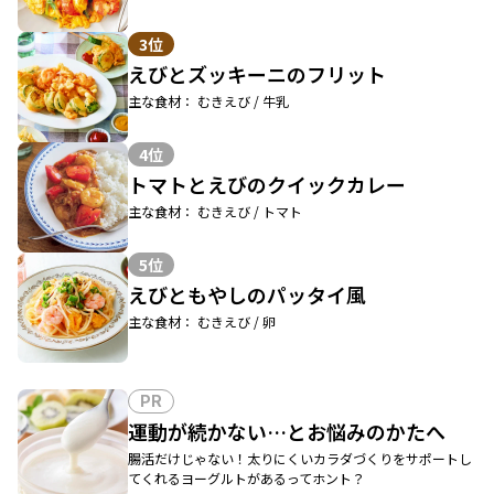
3位
えびとズッキーニのフリット
主な食材： むきえび / 牛乳
4位
トマトとえびのクイックカレー
主な食材： むきえび / トマト
5位
えびともやしのパッタイ風
主な食材： むきえび / 卵
PR
運動が続かない…とお悩みのかたへ
腸活だけじゃない！太りにくいカラダづくりをサポートし
てくれるヨーグルトがあるってホント？