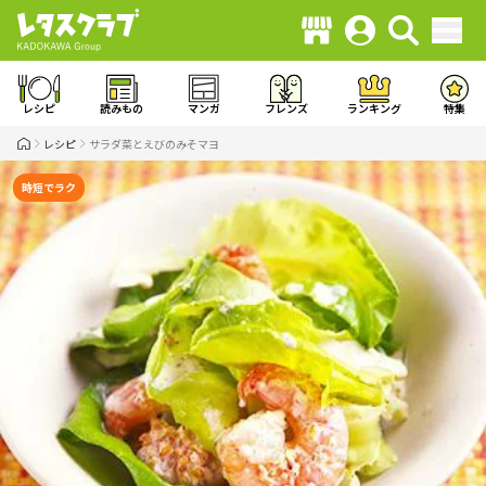
レシピ
読みもの
マンガ
フレンズ
ランキング
特集
レシピ
サラダ菜とえびのみそマヨ
時短でラク