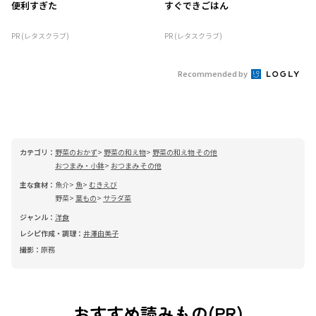
便利すぎた
すぐできごはん
PR (レタスクラブ)
PR (レタスクラブ)
Recommended by
カテゴリ：
野菜のおかず
野菜の和え物
野菜の和え物 その他
おつまみ・小鉢
おつまみ その他
主な食材：
魚介
魚
むきえび
野菜
葉もの
サラダ菜
ジャンル：
洋食
レシピ作成・調理：
井澤由美子
撮影：
原務
おすすめ読みもの(PR)